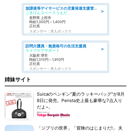
放課後等デイサービスの児童発達支援管理責任者
＞
ごきげんスペースうえだ
長野県 上田市
時給1,300円～1,400円
正社員
スポンサー：求人ボックス
訪問介護員・無資格可の生活支援員
＞
ライフケアサポート
大阪府 堺市
時給1,310円～1,910円
正社員
スポンサー：求人ボックス
姉妹サイト
Suicaのペンギン"夏のラッキーバッグ"が8月
8日に発売。Pensta史上最も豪華な7点入り
だよ~。
「ジブリの世界」「冒険のはじまりだ!」 夫