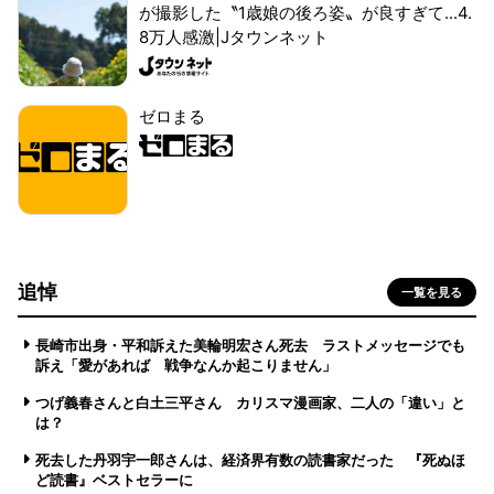
が撮影した〝1歳娘の後ろ姿〟が良すぎて...4.
8万人感激|Jタウンネット
ゼロまる
追悼
一覧を見る
長崎市出身・平和訴えた美輪明宏さん死去 ラストメッセージでも
訴え「愛があれば 戦争なんか起こりません」
つげ義春さんと白土三平さん カリスマ漫画家、二人の「違い」と
は？
死去した丹羽宇一郎さんは、経済界有数の読書家だった 『死ぬほ
ど読書』ベストセラーに