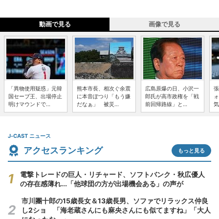
動画で見る
画像で見る
「異物使用疑惑」元韓
熊本市長、相次ぐ余震
広島原爆の日、小沢一
張
国セーブ王、出場停止
に本音ぽつり「もう嫌
郎氏が高市政権を「戦
ォ
明けマウンドで...
だなぁ」 被災...
前回帰路線」と...
気
J-CAST ニュース
アクセスランキング
もっと見る
電撃トレードの巨人・リチャード、ソフトバンク・秋広優人
の存在感薄れ...「他球団の方が出場機会ある」の声が
市川團十郎の15歳長女＆13歳長男、ソファでリラックス仲良
し2ショ 「海老蔵さんにも麻央さんにも似てますね」「大人