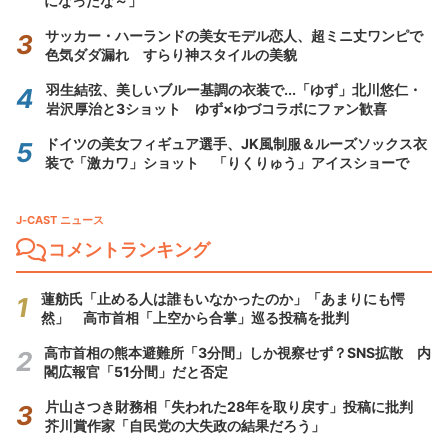
になったな～」
サッカー・ハーランドの美女モデル恋人、超ミニ丈ワンピで
色気ダダ漏れ すらり神スタイルの美貌
羽生結弦、美しいブルー基調の衣装で...「ゆず」北川悠仁・
岩沢厚治と3ショット ゆず×ゆづコラボにファン歓喜
ドイツの美女フィギュア選手、JK風制服＆ルーズソックス衣
装で「激カワ」ショット 「りくりゅう」アイスショーで
J-CAST ニュース
コメントランキング
蓮舫氏「止める人は誰もいなかったのか」「あまりにも愕
然」 高市首相「上空から合掌」巡る投稿を批判
高市首相の熊本避難所「3分間」しか視察せず？SNS拡散 内
閣広報官「51分間」だと否定
片山さつき財務相「失われた28年を取り戻す」投稿に批判
芥川賞作家「自民党の大失政の結果だろう」