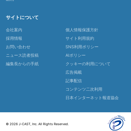
サイトについて
会社案内
個人情報保護方針
採用情報
サイト利用規約
お問い合わせ
SNS利用ポリシー
ニュース読者投稿
AIポリシー
編集長からの手紙
クッキーの利用について
広告掲載
記事配信
コンテンツ二次利用
日本インターネット報道協会
© 2026 J-CAST, Inc. All Rights Reserved.