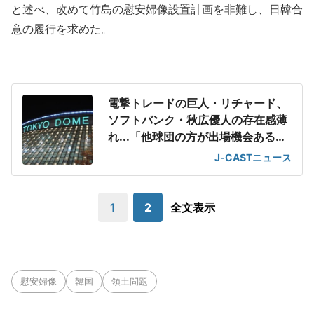
と述べ、改めて竹島の慰安婦像設置計画を非難し、日韓合
意の履行を求めた。
電撃トレードの巨人・リチャード、
ソフトバンク・秋広優人の存在感薄
れ...「他球団の方が出場機会ある」
の声が
J-CASTニュース
1
2
全文表示
慰安婦像
韓国
領土問題