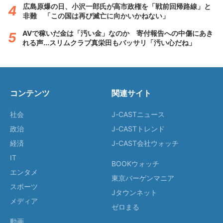
広島原爆の日、小沢一郎氏が高市政権を「戦前回帰路線」と
非難 「この国は再び滅亡に向かいかねない」
AVで稼いだ金は「汚い金」なのか 寄付報告への中傷にあき
れる声...スリムクラブ真栄田もバッサリ「汚い心だね」
コンテンツ
関連サイト
社会
J-CASTニュース
政治
J-CASTトレンド
経済
J-CAST会社ウォッチ
IT
BOOKウォッチ
エンタメ
東京バーゲンマニア
スポーツ
Jタウンネット
メディア
ゼロまる
動画