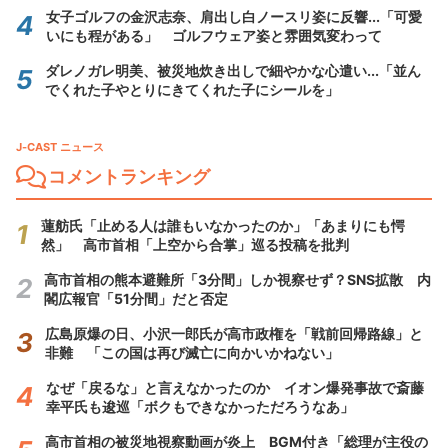
女子ゴルフの金沢志奈、肩出し白ノースリ姿に反響...「可愛
いにも程がある」 ゴルフウェア姿と雰囲気変わって
ダレノガレ明美、被災地炊き出しで細やかな心遣い...「並ん
でくれた子やとりにきてくれた子にシールを」
J-CAST ニュース
コメントランキング
蓮舫氏「止める人は誰もいなかったのか」「あまりにも愕
然」 高市首相「上空から合掌」巡る投稿を批判
高市首相の熊本避難所「3分間」しか視察せず？SNS拡散 内
閣広報官「51分間」だと否定
広島原爆の日、小沢一郎氏が高市政権を「戦前回帰路線」と
非難 「この国は再び滅亡に向かいかねない」
なぜ「戻るな」と言えなかったのか イオン爆発事故で斎藤
幸平氏も逡巡「ボクもできなかっただろうなあ」
高市首相の被災地視察動画が炎上 BGM付き「総理が主役の