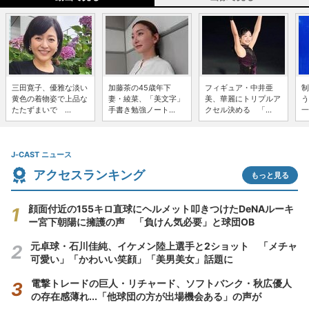
三田寛子、優雅な淡い
加藤茶の45歳年下
フィギュア・中井亜
制
黄色の着物姿で上品な
妻・綾菜、「美文字」
美、華麗にトリプルア
う
たたずまいで ...
手書き勉強ノート...
クセル決める 「...
一
J-CAST ニュース
アクセスランキング
もっと見る
顔面付近の155キロ直球にヘルメット叩きつけたDeNAルーキ
ー宮下朝陽に擁護の声 「負けん気必要」と球団OB
元卓球・石川佳純、イケメン陸上選手と2ショット 「メチャ
可愛い」「かわいい笑顔」「美男美女」話題に
電撃トレードの巨人・リチャード、ソフトバンク・秋広優人
の存在感薄れ...「他球団の方が出場機会ある」の声が