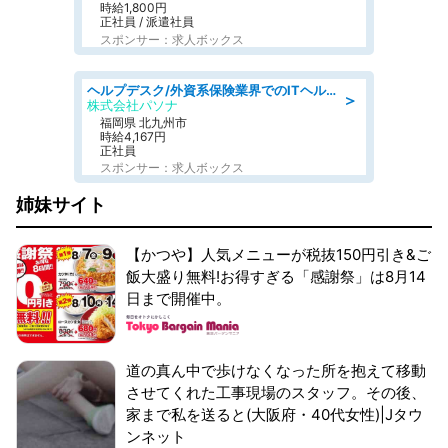
時給1,800円
正社員 / 派遣社員
スポンサー：求人ボックス
ヘルプデスク/外資系保険業界でのITヘルプデスク業務/駅近/即日勤務可/ヘルプデスク
＞
株式会社パソナ
福岡県 北九州市
時給4,167円
正社員
スポンサー：求人ボックス
姉妹サイト
【かつや】人気メニューが税抜150円引き&ご
飯大盛り無料!お得すぎる「感謝祭」は8月14
日まで開催中。
道の真ん中で歩けなくなった所を抱えて移動
させてくれた工事現場のスタッフ。その後、
家まで私を送ると(大阪府・40代女性)|Jタウ
ンネット