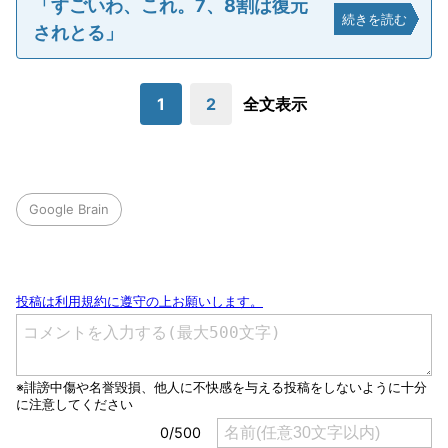
「すごいわ、これ。7、8割は復元
続きを読む
されとる」
1
2
全文表示
Google Brain