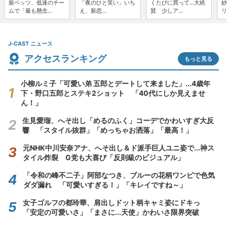
振ベッツ、低迷のチー
「夜のひと笑い」いち
くたびに買って...大絶
紗
ムで「最も懸念...
え、新恋...
賛 少しア...
リ
J-CAST ニュース
アクセスランキング
もっと見る
小柳ルミ子「可愛い弟 五郎とデートして来ました」...4歳年
下・野口五郎とステキ2ショット 「40代にしか見えませ
ん！」
生見愛瑠、へそ出し「めるのふく」コーデでかわいすぎ大反
響 「スタイル抜群」「めっちゃお洒落」「最高！」
元NHK中川安奈アナ、へそ出し＆ド派手巨人ユニ姿で...神ス
タイル炸裂 G党も大喜び「反則級のビジュアル」
「令和の峰不二子」阿部なつき、ブルーの花柄ワンピで色気
ダダ漏れ 「可愛いすぎる！」「キレイですね～」
女子ゴルフの都玲華、肩出しドット柄キャミ姿にドキっ
「安定の可愛いさ」「まさに...天使」かわいさ限界突破