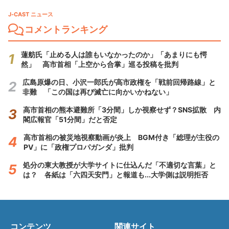
J-CAST ニュース
コメントランキング
蓮舫氏「止める人は誰もいなかったのか」「あまりにも愕
然」 高市首相「上空から合掌」巡る投稿を批判
広島原爆の日、小沢一郎氏が高市政権を「戦前回帰路線」と
非難 「この国は再び滅亡に向かいかねない」
高市首相の熊本避難所「3分間」しか視察せず？SNS拡散 内
閣広報官「51分間」だと否定
高市首相の被災地視察動画が炎上 BGM付き「総理が主役の
PV」に「政権プロパガンダ」批判
処分の東大教授が大学サイトに仕込んだ「不適切な言葉」と
は？ 各紙は「六四天安門」と報道も...大学側は説明拒否
コンテンツ
関連サイト