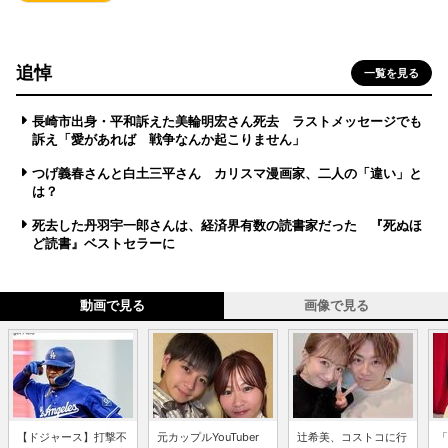
追悼
一覧を見る
長崎市出身・平和訴えた美輪明宏さん死去 ラストメッセージでも
訴え「愛があれば 戦争なんか起こりません」
つげ義春さんと白土三平さん カリスマ漫画家、二人の「違い」と
は？
死去した丹羽宇一郎さんは、経済界有数の読書家だった 『死ぬほ
ど読書』ベストセラーに
動画で見る
画像で見る
【ドジャース】打撃不
元カップルYouTuber
辻希美、コストコに行
「