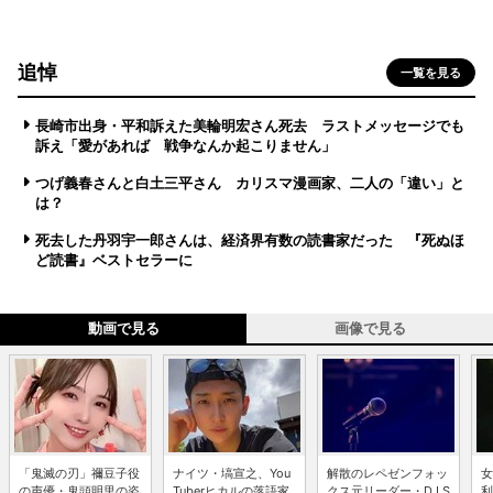
追悼
一覧を見る
長崎市出身・平和訴えた美輪明宏さん死去 ラストメッセージでも
訴え「愛があれば 戦争なんか起こりません」
つげ義春さんと白土三平さん カリスマ漫画家、二人の「違い」と
は？
死去した丹羽宇一郎さんは、経済界有数の読書家だった 『死ぬほ
ど読書』ベストセラーに
動画で見る
画像で見る
「鬼滅の刃」禰豆子役
ナイツ・塙宣之、You
解散のレペゼンフォッ
女
の声優・鬼頭明里の姿
Tuberヒカルの落語家
クス元リーダー・DJ S
利