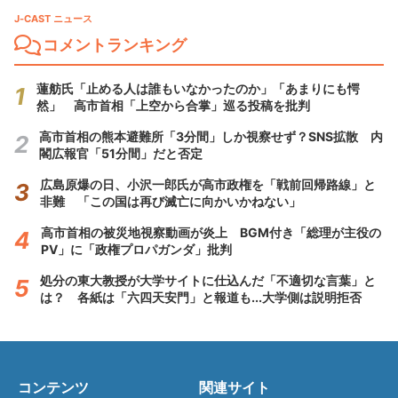
J-CAST ニュース
コメントランキング
蓮舫氏「止める人は誰もいなかったのか」「あまりにも愕
然」 高市首相「上空から合掌」巡る投稿を批判
高市首相の熊本避難所「3分間」しか視察せず？SNS拡散 内
閣広報官「51分間」だと否定
広島原爆の日、小沢一郎氏が高市政権を「戦前回帰路線」と
非難 「この国は再び滅亡に向かいかねない」
高市首相の被災地視察動画が炎上 BGM付き「総理が主役の
PV」に「政権プロパガンダ」批判
処分の東大教授が大学サイトに仕込んだ「不適切な言葉」と
は？ 各紙は「六四天安門」と報道も...大学側は説明拒否
コンテンツ
関連サイト