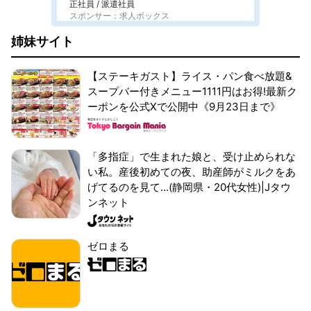
正社員 / 派遣社員
スポンサー：求人ボックス
姉妹サイト
【ステーキガスト】ライス・パン食べ放題&
スープバー付きメニュー1111円はお得!最新ク
ーポンを公式Xで公開中《9月23日まで》
「多指症」で生まれた娘と、受け止められな
い私。産後初めての夜、助産師がミルクをあ
げてるのを見て...(静岡県・20代女性)|Jタウ
ンネット
ゼロまる