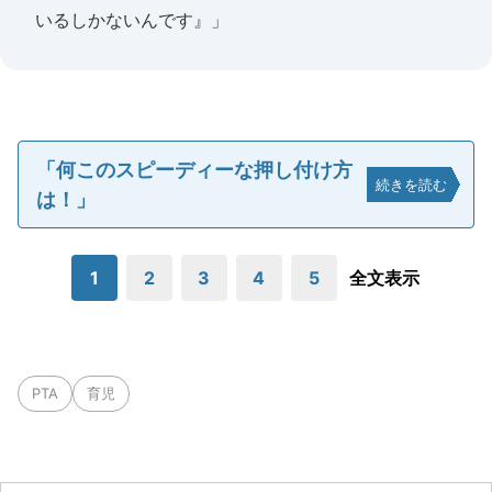
いるしかないんです』」
「何このスピーディーな押し付け方
続きを読む
は！」
1
2
3
4
5
全文表示
PTA
育児