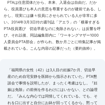
PTAは任意団体だから、本来、入退会は自由だ。だか
ら、役員選びも本人の意思を尊重するのが建前である。し
かし、現実には嫌々役員にさせられている人が非常に多
い。2014年3月3日付の週刊誌「アエラ」の「横暴すぎる
PTA役員選び 切迫早産なのに免除されない」は反響を呼
び、それ以後、同誌編集部内に「ワーキングマザー1000
人委員会PTA部会」が作られ、数か月ごとに特集記事が掲
載されている。こんな内容の記事だった（要約抜粋）。
「福岡県の女性（42）は3人目の妊娠7か月、切迫早
産のため自宅安静を医師から指示されていた。PTA懇
談会で事情を説明したが、まったく考慮はなし。『妊
娠は免除』の前例を作るわけにはいかない、との論理
だ。『みんな内心では同情してくれている。でも、そ
れを口に出すと自分にお鉢が回ってくるから、黙って