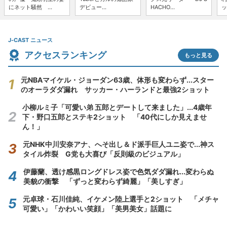
にネット騒然 ...
デビュー...
HACHO...
ッ
J-CAST ニュース
アクセスランキング
もっと見る
元NBAマイケル・ジョーダン63歳、体形も変わらず...スター
のオーラダダ漏れ サッカー・ハーランドと最強2ショット
小柳ルミ子「可愛い弟 五郎とデートして来ました」...4歳年
下・野口五郎とステキ2ショット 「40代にしか見えませ
ん！」
元NHK中川安奈アナ、へそ出し＆ド派手巨人ユニ姿で...神ス
タイル炸裂 G党も大喜び「反則級のビジュアル」
伊藤蘭、透け感黒ロングドレス姿で色気ダダ漏れ...変わらぬ
美貌の衝撃 「ずっと変わらず綺麗」「美しすぎ」
元卓球・石川佳純、イケメン陸上選手と2ショット 「メチャ
可愛い」「かわいい笑顔」「美男美女」話題に