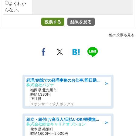
よくわか
らない。
投票する
結果を見る
他の投票も見る
経理/病院での経理事務のお仕事/即日勤務可/車通勤可/経理/一般事務
＞
株式会社パソナ
福岡県 北九州市
時給1,380円
正社員
スポンサー：求人ボックス
組立・組付け/高収入/日払いOK/寮費無料/交替制/20・30・40代活躍中
＞
株式会社綜合キャリアオプション
熊本県 菊陽町
時給1,600円～2,000円