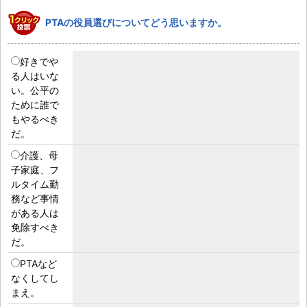
PTAの役員選びについてどう思いますか。
好きでや
る人はいな
い。公平の
ために誰で
もやるべき
だ。
介護、母
子家庭、フ
ルタイム勤
務など事情
がある人は
免除すべき
だ。
PTAなど
なくしてし
まえ。