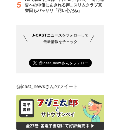
告への中傷にあきれる声...スリムクラブ真
栄田もバッサリ「汚い心だね」
J-CASTニュース
をフォローして
最新情報をチェック
@jcast_newsさんのツイート