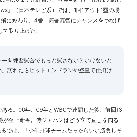
s&News」（日本テレビ系）では、1回1アウト1塁の場
右飛に終わり、4番・筒香嘉智にチャンスをつなげ
して取り上げた。
レーを練習試合でもっと試さないといけないと
い。訪れたらヒットエンドランや盗塁で仕掛け
ある。06年、09年とWBCで連覇した後、前回13
勝が至上命令。侍ジャパンはどう立て直しを図る
ねるでは、「少年野球チームだったらいい勝負しそ