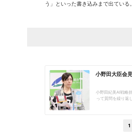
う」といった書き込みまで出ている
小野田大臣会見
小野田紀美AI戦略
って質問を繰り返
題となっている。
工知能基本計画の
その後の質疑応答で
1