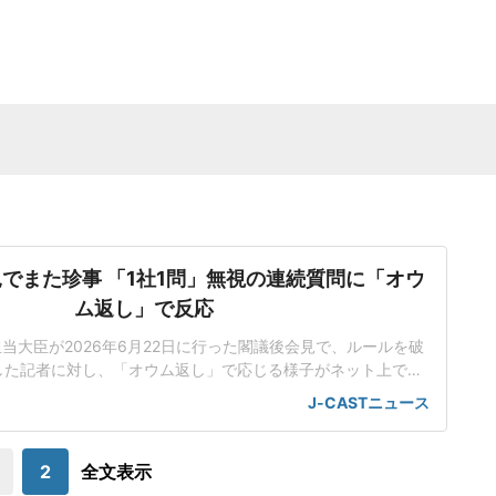
。
でまた珍事 「1社1問」無視の連続質問に「オウ
ム返し」で反応
担当大臣が2026年6月22日に行った閣議後会見で、ルールを破
した記者に対し、「オウム返し」で応じる様子がネット上で話
人工知能基本計画の改定素案めぐり応酬小野田氏は会見で、人
J-CASTニュース
改定素案を決定したことを報告した。話題を集めているのは、
のやり取りだった。男性記者はまず、理化学研究所(理研)が19
日に公開した「新しいスパコ
2
全文表示