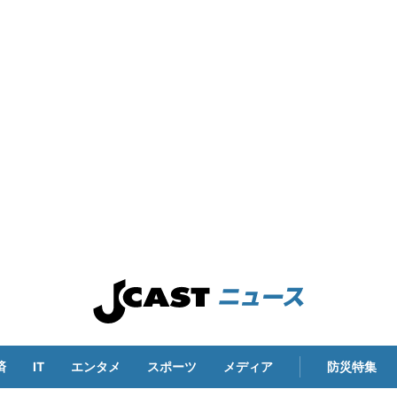
済
IT
エンタメ
スポーツ
メディア
防災特集