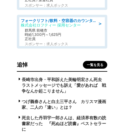
スポンサー：求人ボックス
フォークリフト/飲料・空容器のカウンターフォーク/駒形駅/車11分
＞
株式会社ロフティー 採用センター
群馬県 前橋市
時給1,300円～1,625円
正社員
スポンサー：求人ボックス
追悼
一覧を見る
長崎市出身・平和訴えた美輪明宏さん死去
ラストメッセージでも訴え「愛があれば 戦
争なんか起こりません」
つげ義春さんと白土三平さん カリスマ漫画
家、二人の「違い」とは？
死去した丹羽宇一郎さんは、経済界有数の読
書家だった 『死ぬほど読書』ベストセラー
に