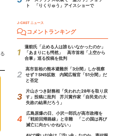
ト 「りくりゅう」アイスショーで
J-CAST ニュース
コメントランキング
蓮舫氏「止める人は誰もいなかったのか」
「あまりにも愕然」 高市首相「上空から
る
合掌」巡る投稿を批判
高市首相の熊本避難所「3分間」しか視察
せず？SNS拡散 内閣広報官「51分間」だ
と否定
片山さつき財務相「失われた28年を取り戻
す」投稿に批判 芥川賞作家「自民党の大
失政の結果だろう」
広島原爆の日、小沢一郎氏が高市政権を
「戦前回帰路線」と非難 「この国は再び
滅亡に向かいかねない」
AVで稼いだ金は「汚い金」なのか 寄付報