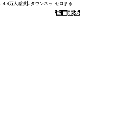
ゼロまる
..4.8万人感激|Jタウンネッ