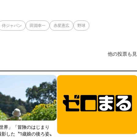
侍ジャパン
田淵幸一
赤星憲広
野球
他の投票も見
世界」「冒険のはじまり
が撮影した〝1歳娘の後ろ姿〟