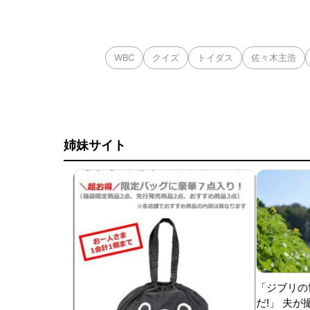
WBC
クイズ
トイダス
佐々木主浩
姉妹サイト
「ジブリの
だ!」 夫