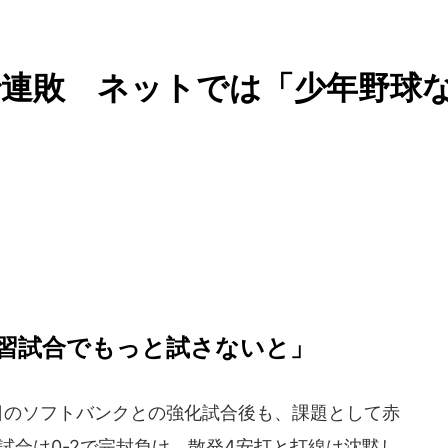
で連敗 ネットでは「少年野球
習試合でもっと試さないと」
日のソフトバンクとの強化試合後も、課題として赤
試合は0-2で完封負け。散発4安打と打線は沈黙し