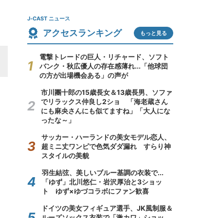
J-CAST ニュース
アクセスランキング
もっと見る
電撃トレードの巨人・リチャード、ソフト
バンク・秋広優人の存在感薄れ...「他球団
の方が出場機会ある」の声が
市川團十郎の15歳長女＆13歳長男、ソファ
でリラックス仲良し2ショ 「海老蔵さん
にも麻央さんにも似てますね」「大人にな
ったな～」
サッカー・ハーランドの美女モデル恋人、
超ミニ丈ワンピで色気ダダ漏れ すらり神
スタイルの美貌
羽生結弦、美しいブルー基調の衣装で...
「ゆず」北川悠仁・岩沢厚治と3ショッ
ト ゆず×ゆづコラボにファン歓喜
ドイツの美女フィギュア選手、JK風制服＆
ルーズソックス衣装で「激カワ」ショッ