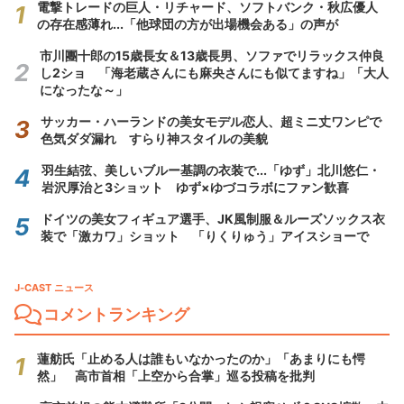
電撃トレードの巨人・リチャード、ソフトバンク・秋広優人
の存在感薄れ...「他球団の方が出場機会ある」の声が
市川團十郎の15歳長女＆13歳長男、ソファでリラックス仲良
し2ショ 「海老蔵さんにも麻央さんにも似てますね」「大人
になったな～」
サッカー・ハーランドの美女モデル恋人、超ミニ丈ワンピで
色気ダダ漏れ すらり神スタイルの美貌
羽生結弦、美しいブルー基調の衣装で...「ゆず」北川悠仁・
岩沢厚治と3ショット ゆず×ゆづコラボにファン歓喜
ドイツの美女フィギュア選手、JK風制服＆ルーズソックス衣
装で「激カワ」ショット 「りくりゅう」アイスショーで
J-CAST ニュース
コメントランキング
蓮舫氏「止める人は誰もいなかったのか」「あまりにも愕
然」 高市首相「上空から合掌」巡る投稿を批判