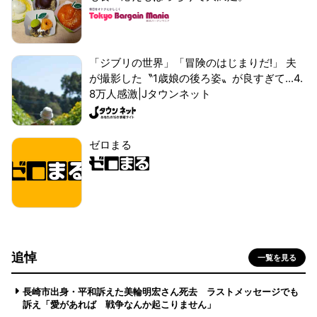
「ジブリの世界」「冒険のはじまりだ!」 夫
が撮影した〝1歳娘の後ろ姿〟が良すぎて...4.
8万人感激|Jタウンネット
ゼロまる
追悼
一覧を見る
長崎市出身・平和訴えた美輪明宏さん死去 ラストメッセージでも
訴え「愛があれば 戦争なんか起こりません」