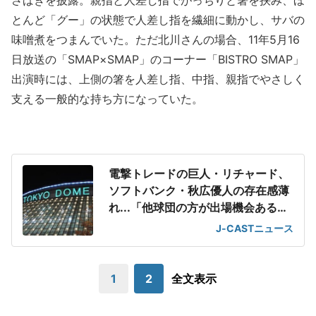
さばきを披露。親指と人差し指でがっちりと箸を挟み、ほ
とんど「グー」の状態で人差し指を繊細に動かし、サバの
味噌煮をつまんでいた。ただ北川さんの場合、11年5月16
日放送の「SMAP×SMAP」のコーナー「BISTRO SMAP」
出演時には、上側の箸を人差し指、中指、親指でやさしく
支える一般的な持ち方になっていた。
電撃トレードの巨人・リチャード、
ソフトバンク・秋広優人の存在感薄
れ...「他球団の方が出場機会ある」
の声が
J-CASTニュース
1
2
全文表示