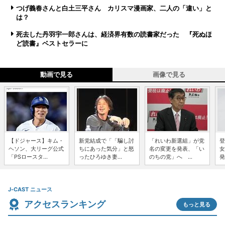
つげ義春さんと白土三平さん カリスマ漫画家、二人の「違い」と
は？
死去した丹羽宇一郎さんは、経済界有数の読書家だった 『死ぬほ
ど読書』ベストセラーに
動画で見る
画像で見る
【ドジャース】キム・
新党結成で「「騙し討
「れいわ新選組」が党
登
ヘソン、大リーグ公式
ちにあった気分」と怒
名の変更を発表、「い
女
「PSロースタ...
ったひろゆき妻...
のちの党」へ ...
発
J-CAST ニュース
アクセスランキング
もっと見る