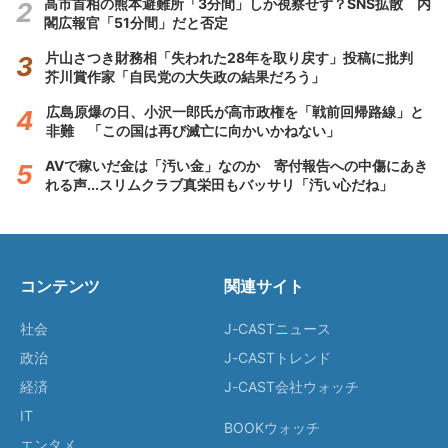
高市首相の熊本避難所「3分間」しか視察せず？SNS拡散 内
閣広報官「51分間」だと否定
片山さつき財務相「失われた28年を取り戻す」投稿に批判
芥川賞作家「自民党の大失政の結果だろう」
広島原爆の日、小沢一郎氏が高市政権を「戦前回帰路線」と
非難 「この国は再び滅亡に向かいかねない」
AVで稼いだ金は「汚い金」なのか 寄付報告への中傷にあき
れる声...スリムクラブ真栄田もバッサリ「汚い心だね」
コンテンツ
関連サイト
社会
J-CASTニュース
政治
J-CASTトレンド
経済
J-CAST会社ウォッチ
IT
BOOKウォッチ
エンタメ