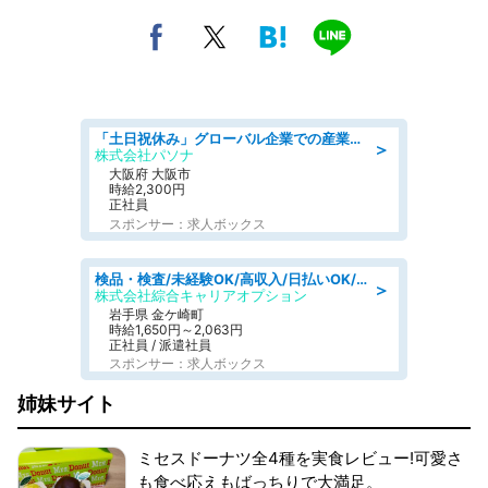
「土日祝休み」グローバル企業での産業保健のお仕事/保健師/高時給/残業なし/服装自由/要資格:保健師
＞
株式会社パソナ
大阪府 大阪市
時給2,300円
正社員
スポンサー：求人ボックス
検品・検査/未経験OK/高収入/日払いOK/交替制/20・30・40代活躍中
＞
株式会社綜合キャリアオプション
岩手県 金ケ崎町
時給1,650円～2,063円
正社員 / 派遣社員
スポンサー：求人ボックス
姉妹サイト
ミセスドーナツ全4種を実食レビュー!可愛さ
も食べ応えもばっちりで大満足。