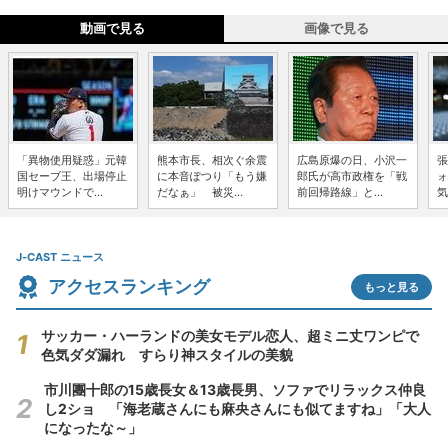
動画で見る
画像で見る
「異物使用疑惑」元韓
熊本市長、相次ぐ余震
広島原爆の日、小沢一
張
国セーブ王、出場停止
に本音ぽつり「もう嫌
郎氏が高市政権を「戦
ォ
明けマウンドで...
だなぁ」 被災...
前回帰路線」と...
気
J-CAST ニュース
アクセスランキング
もっと見る
サッカー・ハーランドの美女モデル恋人、超ミニ丈ワンピで
色気ダダ漏れ すらり神スタイルの美貌
市川團十郎の15歳長女＆13歳長男、ソファでリラックス仲良
し2ショ 「海老蔵さんにも麻央さんにも似てますね」「大人
になったな～」