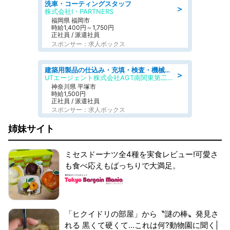
洗車・コーティングスタッフ
＞
株式会社I・PARTNERS
福岡県 福岡市
時給1,400円～1,750円
正社員 / 派遣社員
スポンサー：求人ボックス
建築用製品の仕込み・充填・検査・機械操作/寮完備/日払い/工場・製造
＞
UTエージェント株式会社AGT南関東第二CU
神奈川県 平塚市
時給1,500円
正社員 / 派遣社員
スポンサー：求人ボックス
姉妹サイト
ミセスドーナツ全4種を実食レビュー!可愛さ
も食べ応えもばっちりで大満足。
「ヒクイドリの部屋」から〝謎の棒〟発見さ
れる 黒くて硬くて...これは何?動物園に聞く|