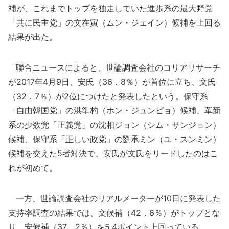
補が、これまでトップを独走していた進歩系の最大野党
「共に民主党」の文在寅（ムン・ジェイン）候補を上回る
結果が出た。
聯合ニュースによると、世論調査会社のコリアリサーチ
が2017年4月9日、安氏（36．8％）が首位に立ち、文氏
（32．7％）が2位につけたと発表したという。保守系
「自由韓国党」の洪準杓（ホン・ジュンピョ）候補、革新
系の少数党「正義党」の沈相ジョン（シム・サンジョン）
候補、保守系「正しい政党」の劉承ミン（ユ・スンミン）
候補を交えた5者対決で、安氏が文氏をリードしたのはこ
れが初めて。
一方、世論調査会社のリアルメーターが10日に発表した
支持率調査の結果では、文候補（42．6％）がトップとな
り、安候補（37．2％）を5.4ポイント上回っている。