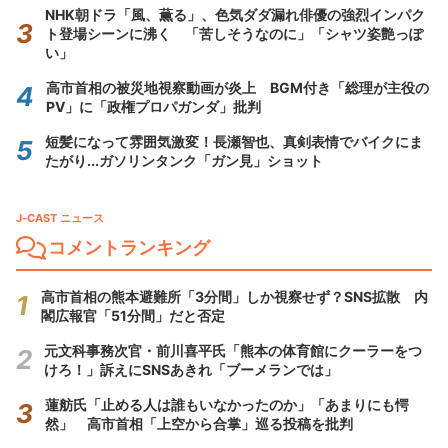
NHK朝ドラ「風、薫る」、色気ダダ漏れ俳優の強烈インパク
ト登場シーンに沸く 「苦しそうなのに」「シャツ姿艶っぽ
い」
高市首相の被災地視察動画が炎上 BGM付き「総理が主役の
PV」に「政権プロパガンダ」批判
短髪になって雰囲気激変！長瀬智也、真剣表情でバイクにま
たがり...ガソリンタンク「ガン見」ショット
J-CAST ニュース
コメントランキング
高市首相の熊本避難所「3分間」しか視察せず？SNS拡散 内
閣広報官「51分間」だと否定
元文科事務次官・前川喜平氏「熊本の体育館にクーラーをつ
けろ！」訴えにSNSあきれ「ブーメランでは」
蓮舫氏「止める人は誰もいなかったのか」「あまりにも愕
然」 高市首相「上空から合掌」巡る投稿を批判