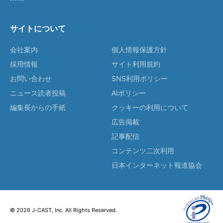
サイトについて
会社案内
個人情報保護方針
採用情報
サイト利用規約
お問い合わせ
SNS利用ポリシー
ニュース読者投稿
AIポリシー
編集長からの手紙
クッキーの利用について
広告掲載
記事配信
コンテンツ二次利用
日本インターネット報道協会
© 2026 J-CAST, Inc. All Rights Reserved.