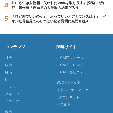
片山さつき財務相「失われた28年を取り戻す」投稿に批判
芥川賞作家「自民党の大失政の結果だろう」
「想定外でいいのか」「戻っていいとアナウンスは？」 イ
オン社長会見でのしつこい記者質問に疑問も続々
コンテンツ
関連サイト
社会
J-CASTニュース
政治
J-CASTトレンド
経済
J-CAST会社ウォッチ
IT
BOOKウォッチ
エンタメ
東京バーゲンマニア
スポーツ
Jタウンネット
メディア
ゼロまる
動画