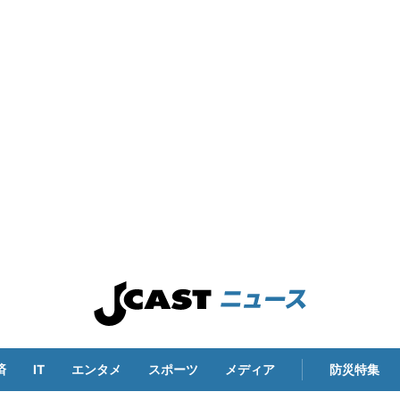
済
IT
エンタメ
スポーツ
メディア
防災特集