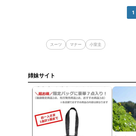
1
スーツ
マナー
小室圭
姉妹サイト