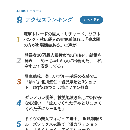
J-CAST ニュース
アクセスランキング
もっと見る
電撃トレードの巨人・リチャード、ソフト
バンク・秋広優人の存在感薄れ...「他球団
の方が出場機会ある」の声が
登録者60万超人気美女YouTuber、結婚を
発表 「めっちゃいい人に出会えた」「私
今すごく安定してる」
羽生結弦、美しいブルー基調の衣装で...
「ゆず」北川悠仁・岩沢厚治と3ショッ
ト ゆず×ゆづコラボにファン歓喜
ダレノガレ明美、被災地炊き出しで細やか
な心遣い...「並んでくれた子やとりにきて
くれた子にシールを」
ドイツの美女フィギュア選手、JK風制服＆
ルーズソックス衣装で「激カワ」ショッ
ト 「りくりゅう」アイスショーで