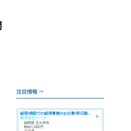
門
注目情報
PR
経理/病院での経理事務のお仕事/即日勤務可/車通勤可/経理/一般事務
＞
株式会社パソナ
福岡県 北九州市
時給1,380円
正社員