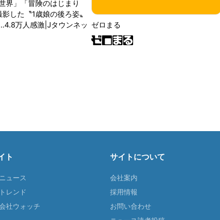
世界」「冒険のはじまり
が撮影した〝1歳娘の後ろ姿〟
ゼロまる
..4.8万人感激|Jタウンネッ
イト
サイトについて
Tニュース
会社案内
Tトレンド
採用情報
ST会社ウォッチ
お問い合わせ