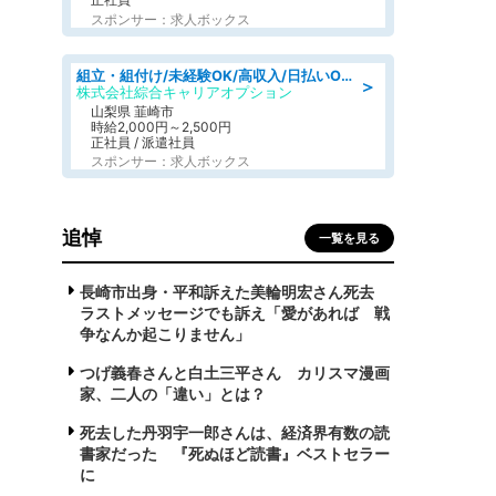
スポンサー：求人ボックス
組立・組付け/未経験OK/高収入/日払いOK/寮費無料/日勤
＞
株式会社綜合キャリアオプション
山梨県 韮崎市
時給2,000円～2,500円
正社員 / 派遣社員
スポンサー：求人ボックス
追悼
一覧を見る
長崎市出身・平和訴えた美輪明宏さん死去
ラストメッセージでも訴え「愛があれば 戦
争なんか起こりません」
つげ義春さんと白土三平さん カリスマ漫画
家、二人の「違い」とは？
死去した丹羽宇一郎さんは、経済界有数の読
書家だった 『死ぬほど読書』ベストセラー
に