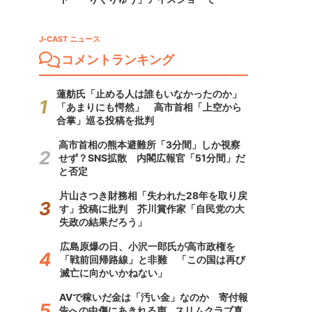
J-CAST ニュース
コメントランキング
蓮舫氏「止める人は誰もいなかったのか」
「あまりにも愕然」 高市首相「上空から
合掌」巡る投稿を批判
高市首相の熊本避難所「3分間」しか視察
せず？SNS拡散 内閣広報官「51分間」だ
と否定
片山さつき財務相「失われた28年を取り戻
す」投稿に批判 芥川賞作家「自民党の大
失政の結果だろう」
広島原爆の日、小沢一郎氏が高市政権を
「戦前回帰路線」と非難 「この国は再び
滅亡に向かいかねない」
AVで稼いだ金は「汚い金」なのか 寄付報
告への中傷にあきれる声...スリムクラブ真