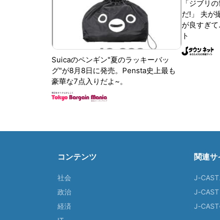
「ジブリの
だ!」 夫
が良すぎて.
ト
Suicaのペンギン"夏のラッキーバッ
グ"が8月8日に発売。Pensta史上最も
豪華な7点入りだよ~。
コンテンツ
関連サ
社会
J-CAS
政治
J-CAS
経済
J-CA