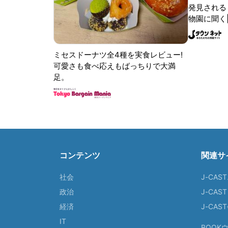
発見される 
物園に聞く
ミセスドーナツ全4種を実食レビュー!
可愛さも食べ応えもばっちりで大満
足。
コンテンツ
関連サ
社会
J-CAS
政治
J-CAS
経済
J-CA
IT
BOOK