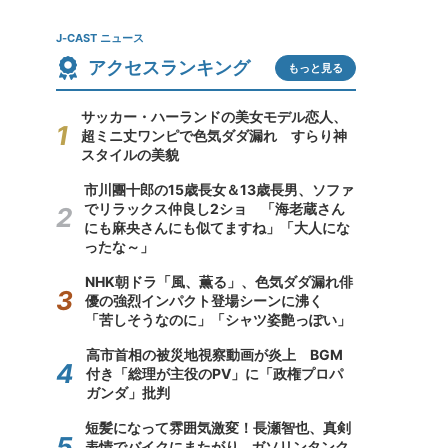
J-CAST ニュース
アクセスランキング
もっと見る
サッカー・ハーランドの美女モデル恋人、
超ミニ丈ワンピで色気ダダ漏れ すらり神
スタイルの美貌
市川團十郎の15歳長女＆13歳長男、ソファ
でリラックス仲良し2ショ 「海老蔵さん
にも麻央さんにも似てますね」「大人にな
ったな～」
NHK朝ドラ「風、薫る」、色気ダダ漏れ俳
優の強烈インパクト登場シーンに沸く
「苦しそうなのに」「シャツ姿艶っぽい」
高市首相の被災地視察動画が炎上 BGM
付き「総理が主役のPV」に「政権プロパ
ガンダ」批判
短髪になって雰囲気激変！長瀬智也、真剣
表情でバイクにまたがり...ガソリンタンク