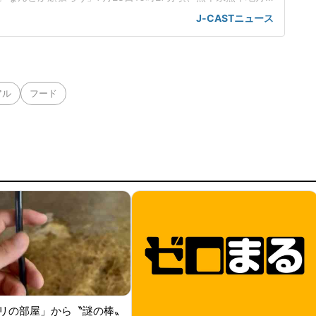
生した。マグニチュード(速報値)は7.1、震源の深さは約10
J-CASTニュース
川町で震度7を観測した。熊本県ではその後、震度1~2程度の
2回発生するなど、余震が相次いで発生している。大西氏は6日未
アル
フード
リの部屋」から〝謎の棒〟