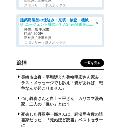
スポンサー：求人ボックス
建築用製品の仕込み・充填・検査・機械操作/寮完備/日払い/工場・製造
＞
UTエージェント株式会社AGT南関東第二CU
神奈川県 平塚市
時給1,500円
正社員 / 派遣社員
スポンサー：求人ボックス
追悼
一覧を見る
長崎市出身・平和訴えた美輪明宏さん死去
ラストメッセージでも訴え「愛があれば 戦
争なんか起こりません」
つげ義春さんと白土三平さん カリスマ漫画
家、二人の「違い」とは？
死去した丹羽宇一郎さんは、経済界有数の読
書家だった 『死ぬほど読書』ベストセラー
に