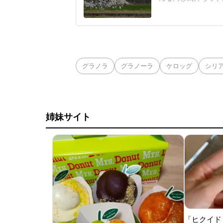
を震源とする地震が発
キロで、宇城市と氷
揺れが1時間に1~
明、Xを更
グラノラ
グラノーラ
ケロッグ
シリ
姉妹サイト
「ヒクイド