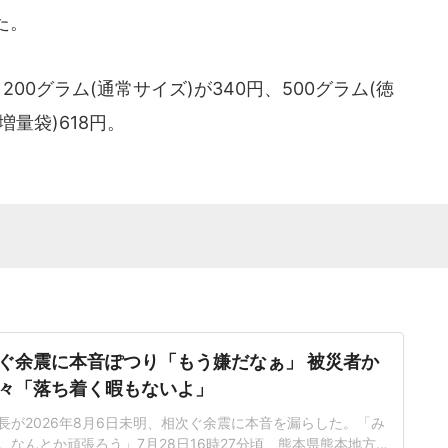
た。
00グラム(通常サイズ)が340円、500グラム(徳
増量袋)618円。
ぐ余震に本音ぽつり「もう嫌だなぁ」 被災者か
々「落ち着く暇もないよ」
長が2026年8月6日未明、相次ぐ余震に本音を漏らした。「み
。なんとか頑張ろう」7月28日16時27分頃、熊本県熊本地方