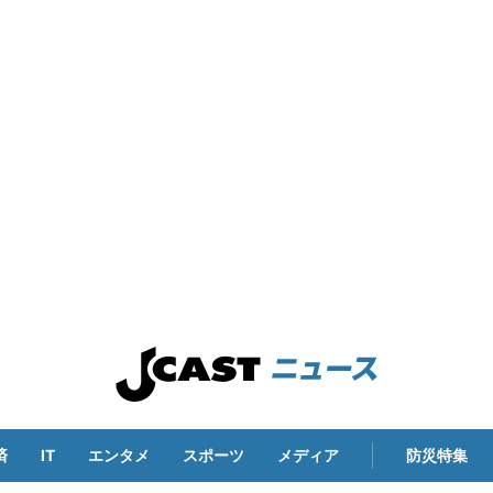
済
IT
エンタメ
スポーツ
メディア
防災特集