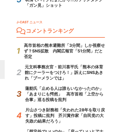
「ガン見」ショット
J-CAST ニュース
コメントランキング
高市首相の熊本避難所「3分間」しか視察せ
ず？SNS拡散 内閣広報官「51分間」だと
否定
元文科事務次官・前川喜平氏「熊本の体育
館にクーラーをつけろ！」訴えにSNSあき
れ「ブーメランでは」
蓮舫氏「止める人は誰もいなかったのか」
「あまりにも愕然」 高市首相「上空から
合掌」巡る投稿を批判
片山さつき財務相「失われた28年を取り戻
す」投稿に批判 芥川賞作家「自民党の大
失政の結果だろう」
「想定外でいいのか」「戻っていいとアナ