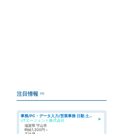
注目情報
PR
事務/PC・データ入力/営業事務 日勤 土日休み 船舶用のエンジンを扱う会社 総合事務
＞
UTエージェント株式会社
滋賀県 守山市
時給1,300円～
正社員