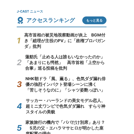
J-CAST ニュース
アクセスランキング
もっと見る
高市首相の被災地視察動画が炎上 BGM付
き「総理が主役のPV」に「政権プロパガン
ダ」批判
蓮舫氏「止める人は誰もいなかったのか」
「あまりにも愕然」 高市首相「上空から
合掌」巡る投稿を批判
NHK朝ドラ「風、薫る」、色気ダダ漏れ俳
優の強烈インパクト登場シーンに沸く
「苦しそうなのに」「シャツ姿艶っぽい」
サッカー・ハーランドの美女モデル恋人、
超ミニ丈ワンピで色気ダダ漏れ すらり神
スタイルの美貌
家族旅行の機内で「パパだけ別席」あり？
5児の父・エハラマサヒロが明かした座
席配置の理由