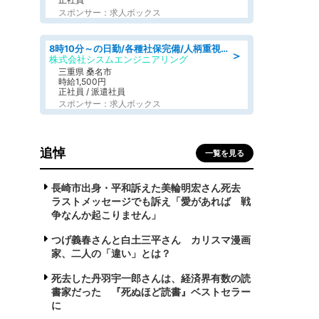
スポンサー：求人ボックス
8時10分～の日勤/各種社保完備/人柄重視のため未経験OK/検査補助&事務補助/～50代前半活躍中
＞
株式会社シスムエンジニアリング
三重県 桑名市
時給1,500円
正社員 / 派遣社員
スポンサー：求人ボックス
追悼
一覧を見る
長崎市出身・平和訴えた美輪明宏さん死去
ラストメッセージでも訴え「愛があれば 戦
争なんか起こりません」
つげ義春さんと白土三平さん カリスマ漫画
家、二人の「違い」とは？
死去した丹羽宇一郎さんは、経済界有数の読
書家だった 『死ぬほど読書』ベストセラー
に