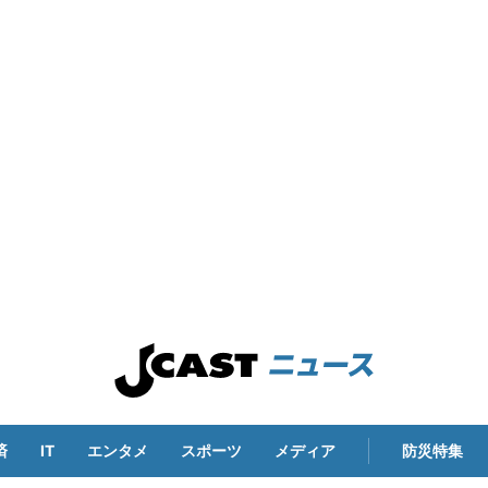
済
IT
エンタメ
スポーツ
メディア
防災特集