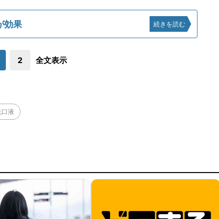
が効果
続きを読む
2
全文表示
洗口液