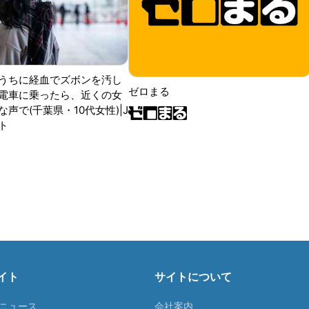
うちに経血でズボンを汚し
ゼロまる
電車に乗ったら、近くの女
声で(千葉県・10代女性)|J
ト
イト
サイトについて
Tニュース
会社案内