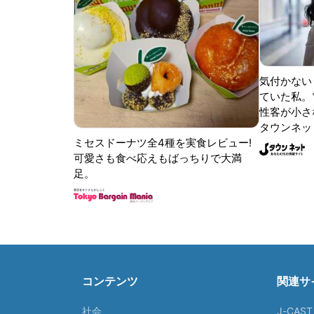
気付かない
ていた私。
性客が小さな
タウンネッ
ミセスドーナツ全4種を実食レビュー!
可愛さも食べ応えもばっちりで大満
足。
コンテンツ
関連サ
社会
J-CAS