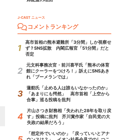
J-CAST ニュース
コメントランキング
高市首相の熊本避難所「3分間」しか視察せ
ず？SNS拡散 内閣広報官「51分間」だと
否定
元文科事務次官・前川喜平氏「熊本の体育
館にクーラーをつけろ！」訴えにSNSあき
れ「ブーメランでは」
蓮舫氏「止める人は誰もいなかったのか」
「あまりにも愕然」 高市首相「上空から
合掌」巡る投稿を批判
片山さつき財務相「失われた28年を取り戻
す」投稿に批判 芥川賞作家「自民党の大
失政の結果だろう」
「想定外でいいのか」「戻っていいとアナ
ウンスは？」 イオン社長会見でのしつこ