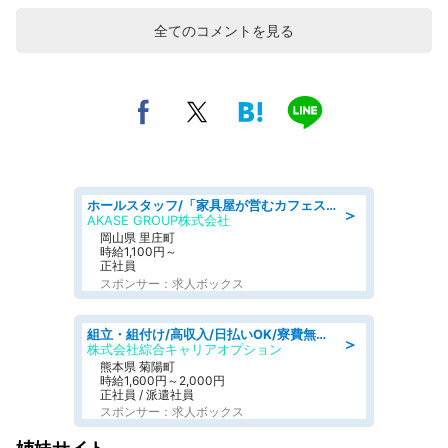
全てのコメントを見る
ホールスタッフ/「家具屋が営むカフェスタッフ!」週2日～OK!嬉しいまかない付き/岡山県/浅口郡里庄町
＞
AKASE GROUP株式会社
岡山県 里庄町
時給1,100円～
正社員
スポンサー：求人ボックス
組立・組付け/高収入/日払いOK/寮費無料/交替制/20・30・40代活躍中
＞
株式会社綜合キャリアオプション
熊本県 菊陽町
時給1,600円～2,000円
正社員 / 派遣社員
スポンサー：求人ボックス