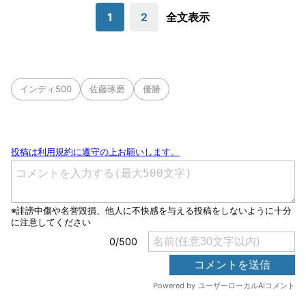
1
2
全文表示
インディ500
佐藤琢磨
優勝