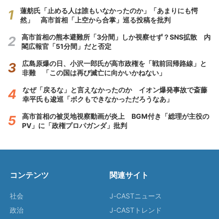
蓮舫氏「止める人は誰もいなかったのか」「あまりにも愕
然」 高市首相「上空から合掌」巡る投稿を批判
高市首相の熊本避難所「3分間」しか視察せず？SNS拡散 内
閣広報官「51分間」だと否定
広島原爆の日、小沢一郎氏が高市政権を「戦前回帰路線」と
非難 「この国は再び滅亡に向かいかねない」
なぜ「戻るな」と言えなかったのか イオン爆発事故で斎藤
幸平氏も逡巡「ボクもできなかっただろうなあ」
高市首相の被災地視察動画が炎上 BGM付き「総理が主役の
PV」に「政権プロパガンダ」批判
コンテンツ
関連サイト
社会
J-CASTニュース
政治
J-CASTトレンド