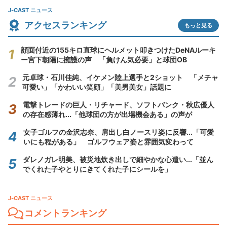
J-CAST ニュース
アクセスランキング
もっと見る
顔面付近の155キロ直球にヘルメット叩きつけたDeNAルーキ
ー宮下朝陽に擁護の声 「負けん気必要」と球団OB
元卓球・石川佳純、イケメン陸上選手と2ショット 「メチャ
可愛い」「かわいい笑顔」「美男美女」話題に
電撃トレードの巨人・リチャード、ソフトバンク・秋広優人
の存在感薄れ...「他球団の方が出場機会ある」の声が
女子ゴルフの金沢志奈、肩出し白ノースリ姿に反響...「可愛
いにも程がある」 ゴルフウェア姿と雰囲気変わって
ダレノガレ明美、被災地炊き出しで細やかな心遣い...「並ん
でくれた子やとりにきてくれた子にシールを」
J-CAST ニュース
コメントランキング