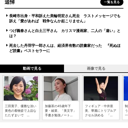
追悼
一覧を見る
長崎市出身・平和訴えた美輪明宏さん死去 ラストメッセージでも
訴え「愛があれば 戦争なんか起こりません」
つげ義春さんと白土三平さん カリスマ漫画家、二人の「違い」と
は？
死去した丹羽宇一郎さんは、経済界有数の読書家だった 『死ぬほ
ど読書』ベストセラーに
動画で見る
画像で見る
三田寛子、優雅な淡い
加藤茶の45歳年下
フィギュア・中井亜
制
黄色の着物姿で上品な
妻・綾菜、「美文字」
美、華麗にトリプルア
う
たたずまいで ...
手書き勉強ノート...
クセル決める 「...
一