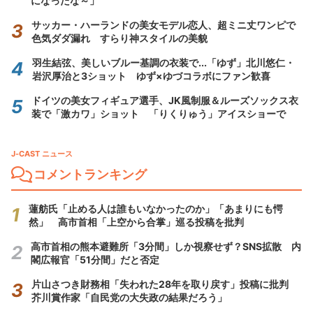
になったな～」
サッカー・ハーランドの美女モデル恋人、超ミニ丈ワンピで
色気ダダ漏れ すらり神スタイルの美貌
羽生結弦、美しいブルー基調の衣装で...「ゆず」北川悠仁・
岩沢厚治と3ショット ゆず×ゆづコラボにファン歓喜
ドイツの美女フィギュア選手、JK風制服＆ルーズソックス衣
装で「激カワ」ショット 「りくりゅう」アイスショーで
J-CAST ニュース
コメントランキング
蓮舫氏「止める人は誰もいなかったのか」「あまりにも愕
然」 高市首相「上空から合掌」巡る投稿を批判
高市首相の熊本避難所「3分間」しか視察せず？SNS拡散 内
閣広報官「51分間」だと否定
片山さつき財務相「失われた28年を取り戻す」投稿に批判
芥川賞作家「自民党の大失政の結果だろう」