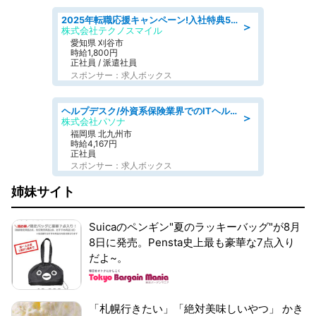
2025年転職応援キャンペーン!入社特典58万円/デンソーで働こう!自動車工場で小型部品の検査業務 denso aichi
＞
株式会社テクノスマイル
愛知県 刈谷市
時給1,800円
正社員 / 派遣社員
スポンサー：求人ボックス
ヘルプデスク/外資系保険業界でのITヘルプデスク業務/駅近/即日勤務可/ヘルプデスク
＞
株式会社パソナ
福岡県 北九州市
時給4,167円
正社員
スポンサー：求人ボックス
姉妹サイト
Suicaのペンギン"夏のラッキーバッグ"が8月
8日に発売。Pensta史上最も豪華な7点入り
だよ~。
「札幌行きたい」「絶対美味しいやつ」 かき