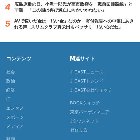
広島原爆の日、小沢一郎氏が高市政権を「戦前回帰路線」と
非難 「この国は再び滅亡に向かいかねない」
AVで稼いだ金は「汚い金」なのか 寄付報告への中傷にあき
れる声...スリムクラブ真栄田もバッサリ「汚い心だね」
コンテンツ
関連サイト
社会
J-CASTニュース
政治
J-CASTトレンド
経済
J-CAST会社ウォッチ
IT
BOOKウォッチ
エンタメ
東京バーゲンマニア
スポーツ
Jタウンネット
メディア
ゼロまる
動画