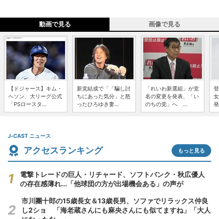
動画で見る
画像で見る
【ドジャース】キム・
新党結成で「「騙し討
「れいわ新選組」が党
登
ヘソン、大リーグ公式
ちにあった気分」と怒
名の変更を発表、「い
女
「PSロースタ...
ったひろゆき妻...
のちの党」へ ...
発
J-CAST ニュース
アクセスランキング
もっと見る
電撃トレードの巨人・リチャード、ソフトバンク・秋広優人
の存在感薄れ...「他球団の方が出場機会ある」の声が
市川團十郎の15歳長女＆13歳長男、ソファでリラックス仲良
し2ショ 「海老蔵さんにも麻央さんにも似てますね」「大人