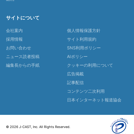
サイトについて
会社案内
個人情報保護方針
採用情報
サイト利用規約
お問い合わせ
SNS利用ポリシー
ニュース読者投稿
AIポリシー
編集長からの手紙
クッキーの利用について
広告掲載
記事配信
コンテンツ二次利用
日本インターネット報道協会
© 2026 J-CAST, Inc. All Rights Reserved.