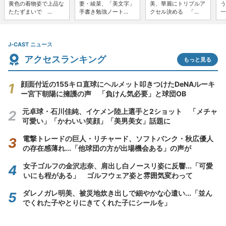
黄色の着物姿で上品な
妻・綾菜、「美文字」
美、華麗にトリプルア
う
たたずまいで ...
手書き勉強ノート...
クセル決める 「...
一
J-CAST ニュース
アクセスランキング
もっと見る
顔面付近の155キロ直球にヘルメット叩きつけたDeNAルーキ
ー宮下朝陽に擁護の声 「負けん気必要」と球団OB
元卓球・石川佳純、イケメン陸上選手と2ショット 「メチャ
可愛い」「かわいい笑顔」「美男美女」話題に
電撃トレードの巨人・リチャード、ソフトバンク・秋広優人
の存在感薄れ...「他球団の方が出場機会ある」の声が
女子ゴルフの金沢志奈、肩出し白ノースリ姿に反響...「可愛
いにも程がある」 ゴルフウェア姿と雰囲気変わって
ダレノガレ明美、被災地炊き出しで細やかな心遣い...「並ん
でくれた子やとりにきてくれた子にシールを」