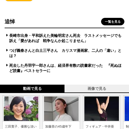
追悼
一覧を見る
長崎市出身・平和訴えた美輪明宏さん死去 ラストメッセージでも
訴え「愛があれば 戦争なんか起こりません」
つげ義春さんと白土三平さん カリスマ漫画家、二人の「違い」と
は？
死去した丹羽宇一郎さんは、経済界有数の読書家だった 『死ぬほ
ど読書』ベストセラーに
動画で見る
画像で見る
三田寛子、優雅な淡い
加藤茶の45歳年下
フィギュア・中井亜
制