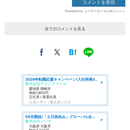
全てのコメントを見る
2026年転職応援キャンペーン!入社特典58万円/デンソーで働こう!自動車工場で小型部品の検査業務 denso aichi
＞
株式会社テクノスマイル
愛知県 岡崎市
時給1,800円
正社員 / 派遣社員
スポンサー：求人ボックス
09月開始/「土日祝休み」グローバル企業での産業保健のお仕事/保健師/高時給/残業なし/服装自由
＞
株式会社パソナ
大阪府 大阪市