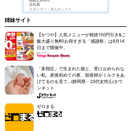
時給2,300円
正社員
スポンサー：求人ボックス
姉妹サイト
【かつや】人気メニューが税抜150円引き&ご
飯大盛り無料!お得すぎる「感謝祭」は8月14
日まで開催中。
「多指症」で生まれた娘と、受け止められな
い私。産後初めての夜、助産師がミルクをあ
げてるのを見て...(静岡県・20代女性)|Jタウ
ンネット
ゼロまる