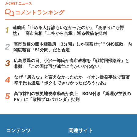
J-CAST ニュース
コメントランキング
蓮舫氏「止める人は誰もいなかったのか」「あまりにも愕
然」 高市首相「上空から合掌」巡る投稿を批判
高市首相の熊本避難所「3分間」しか視察せず？SNS拡散 内
閣広報官「51分間」だと否定
広島原爆の日、小沢一郎氏が高市政権を「戦前回帰路線」と
非難 「この国は再び滅亡に向かいかねない」
なぜ「戻るな」と言えなかったのか イオン爆発事故で斎藤
幸平氏も逡巡「ボクもできなかっただろうなあ」
高市首相の被災地視察動画が炎上 BGM付き「総理が主役の
PV」に「政権プロパガンダ」批判
コンテンツ
関連サイト