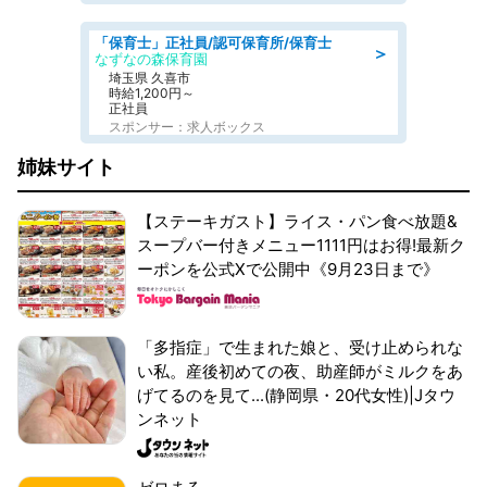
「保育士」正社員/認可保育所/保育士
＞
なずなの森保育園
埼玉県 久喜市
時給1,200円～
正社員
スポンサー：求人ボックス
姉妹サイト
【ステーキガスト】ライス・パン食べ放題&
スープバー付きメニュー1111円はお得!最新ク
ーポンを公式Xで公開中《9月23日まで》
「多指症」で生まれた娘と、受け止められな
い私。産後初めての夜、助産師がミルクをあ
げてるのを見て...(静岡県・20代女性)|Jタウ
ンネット