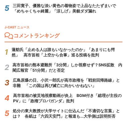
三田寛子、優雅な淡い黄色の着物姿で上品なたたずまいで
「めちゃくちゃ綺麗」「涼しげ」美貌ダダ漏れ
J-CAST ニュース
コメントランキング
蓮舫氏「止める人は誰もいなかったのか」「あまりにも愕
然」 高市首相「上空から合掌」巡る投稿を批判
高市首相の熊本避難所「3分間」しか視察せず？SNS拡散 内
閣広報官「51分間」だと否定
広島原爆の日、小沢一郎氏が高市政権を「戦前回帰路線」と
非難 「この国は再び滅亡に向かいかねない」
高市首相の被災地視察動画が炎上 BGM付き「総理が主役の
PV」に「政権プロパガンダ」批判
処分の東大教授が大学サイトに仕込んだ「不適切な言葉」と
は？ 各紙は「六四天安門」と報道も...大学側は説明拒否