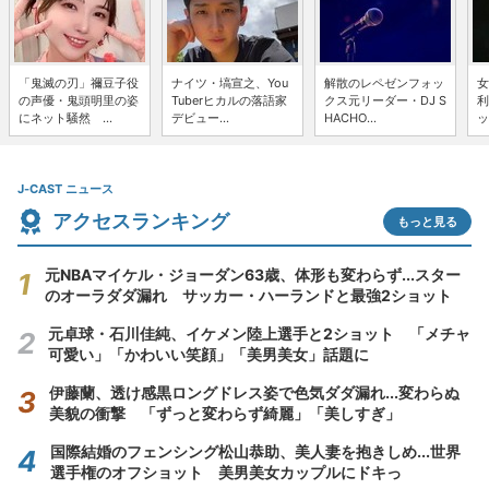
「鬼滅の刃」禰豆子役
ナイツ・塙宣之、You
解散のレペゼンフォッ
女
の声優・鬼頭明里の姿
Tuberヒカルの落語家
クス元リーダー・DJ S
利
にネット騒然 ...
デビュー...
HACHO...
ッ
J-CAST ニュース
アクセスランキング
もっと見る
元NBAマイケル・ジョーダン63歳、体形も変わらず...スター
のオーラダダ漏れ サッカー・ハーランドと最強2ショット
元卓球・石川佳純、イケメン陸上選手と2ショット 「メチャ
可愛い」「かわいい笑顔」「美男美女」話題に
伊藤蘭、透け感黒ロングドレス姿で色気ダダ漏れ...変わらぬ
美貌の衝撃 「ずっと変わらず綺麗」「美しすぎ」
国際結婚のフェンシング松山恭助、美人妻を抱きしめ...世界
選手権のオフショット 美男美女カップルにドキっ