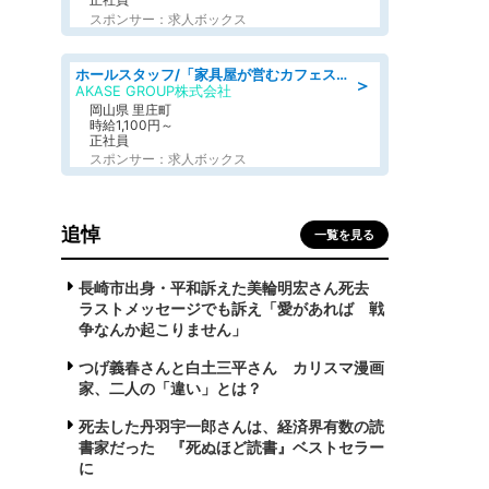
スポンサー：求人ボックス
ホールスタッフ/「家具屋が営むカフェスタッフ!」週2日～OK!嬉しいまかない付き/岡山県/浅口郡里庄町
＞
AKASE GROUP株式会社
岡山県 里庄町
時給1,100円～
正社員
スポンサー：求人ボックス
追悼
一覧を見る
長崎市出身・平和訴えた美輪明宏さん死去
ラストメッセージでも訴え「愛があれば 戦
争なんか起こりません」
つげ義春さんと白土三平さん カリスマ漫画
家、二人の「違い」とは？
死去した丹羽宇一郎さんは、経済界有数の読
書家だった 『死ぬほど読書』ベストセラー
に