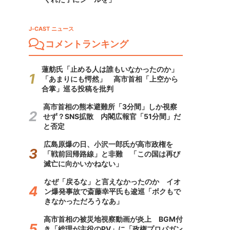
J-CAST ニュース
コメントランキング
蓮舫氏「止める人は誰もいなかったのか」
「あまりにも愕然」 高市首相「上空から
合掌」巡る投稿を批判
高市首相の熊本避難所「3分間」しか視察
せず？SNS拡散 内閣広報官「51分間」だ
と否定
広島原爆の日、小沢一郎氏が高市政権を
「戦前回帰路線」と非難 「この国は再び
滅亡に向かいかねない」
なぜ「戻るな」と言えなかったのか イオ
ン爆発事故で斎藤幸平氏も逡巡「ボクもで
きなかっただろうなあ」
高市首相の被災地視察動画が炎上 BGM付
き「総理が主役のPV」に「政権プロパガン