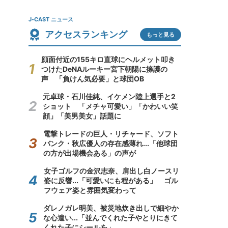
J-CAST ニュース
アクセスランキング
もっと見る
顔面付近の155キロ直球にヘルメット叩き
つけたDeNAルーキー宮下朝陽に擁護の
声 「負けん気必要」と球団OB
元卓球・石川佳純、イケメン陸上選手と2
ショット 「メチャ可愛い」「かわいい笑
顔」「美男美女」話題に
電撃トレードの巨人・リチャード、ソフト
バンク・秋広優人の存在感薄れ...「他球団
の方が出場機会ある」の声が
女子ゴルフの金沢志奈、肩出し白ノースリ
姿に反響...「可愛いにも程がある」 ゴル
フウェア姿と雰囲気変わって
ダレノガレ明美、被災地炊き出しで細やか
な心遣い...「並んでくれた子やとりにきて
くれた子にシールを」