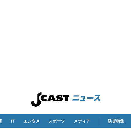
済
IT
エンタメ
スポーツ
メディア
防災特集