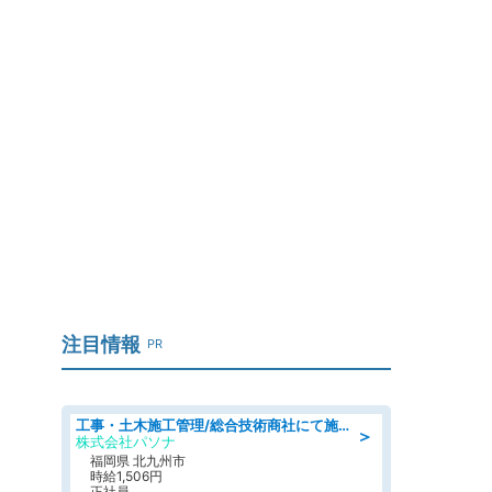
」
注目情報
PR
工事・土木施工管理/総合技術商社にて施工管理のお仕事/即日勤務可/車通勤可/工事・土木施工管理/生産・品質管理
＞
株式会社パソナ
福岡県 北九州市
時給1,506円
正社員