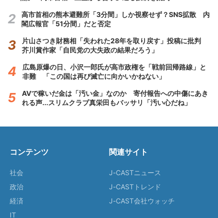
高市首相の熊本避難所「3分間」しか視察せず？SNS拡散 内
閣広報官「51分間」だと否定
片山さつき財務相「失われた28年を取り戻す」投稿に批判
芥川賞作家「自民党の大失政の結果だろう」
広島原爆の日、小沢一郎氏が高市政権を「戦前回帰路線」と
非難 「この国は再び滅亡に向かいかねない」
AVで稼いだ金は「汚い金」なのか 寄付報告への中傷にあき
れる声...スリムクラブ真栄田もバッサリ「汚い心だね」
コンテンツ
関連サイト
社会
J-CASTニュース
政治
J-CASTトレンド
経済
J-CAST会社ウォッチ
IT