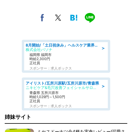
8月開始/「土日祝休み」ヘルスケア業界の産業保健師/高時給/未経験OK/要資格:保健師、正看護師
＞
株式会社パソナ
福岡県 福岡市
時給2,300円
正社員
スポンサー：求人ボックス
アイリスト/五所川原駅/五所川原市/青森県
＞
ニキビケア&毛穴改善フェイシャルサロン BELDAD
青森県 五所川原市
時給1,029円～1,500円
正社員
スポンサー：求人ボックス
姉妹サイト
ミセスドーナツ全4種を実食レビュー!可愛さ