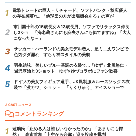
電撃トレードの巨人・リチャード、ソフトバンク・秋広優人
の存在感薄れ...「他球団の方が出場機会ある」の声が
市川團十郎の15歳長女＆13歳長男、ソファでリラックス仲良
し2ショ 「海老蔵さんにも麻央さんにも似てますね」「大人
になったな～」
サッカー・ハーランドの美女モデル恋人、超ミニ丈ワンピで
色気ダダ漏れ すらり神スタイルの美貌
羽生結弦、美しいブルー基調の衣装で...「ゆず」北川悠仁・
岩沢厚治と3ショット ゆず×ゆづコラボにファン歓喜
ドイツの美女フィギュア選手、JK風制服＆ルーズソックス衣
装で「激カワ」ショット 「りくりゅう」アイスショーで
J-CAST ニュース
コメントランキング
蓮舫氏「止める人は誰もいなかったのか」「あまりにも愕
然」 高市首相「上空から合掌」巡る投稿を批判