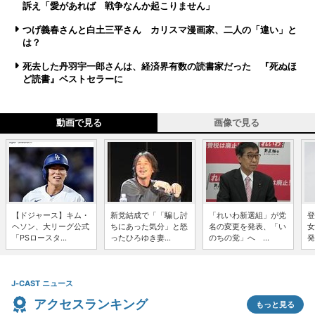
訴え「愛があれば 戦争なんか起こりません」
つげ義春さんと白土三平さん カリスマ漫画家、二人の「違い」と
は？
死去した丹羽宇一郎さんは、経済界有数の読書家だった 『死ぬほ
ど読書』ベストセラーに
動画で見る
画像で見る
【ドジャース】キム・
新党結成で「「騙し討
「れいわ新選組」が党
登
ヘソン、大リーグ公式
ちにあった気分」と怒
名の変更を発表、「い
女
「PSロースタ...
ったひろゆき妻...
のちの党」へ ...
発
J-CAST ニュース
アクセスランキング
もっと見る