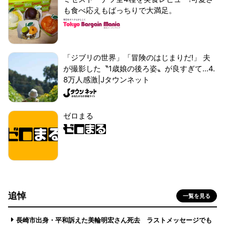
も食べ応えもばっちりで大満足。
「ジブリの世界」「冒険のはじまりだ!」 夫
が撮影した〝1歳娘の後ろ姿〟が良すぎて...4.
8万人感激|Jタウンネット
ゼロまる
追悼
一覧を見る
長崎市出身・平和訴えた美輪明宏さん死去 ラストメッセージでも