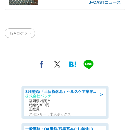
の声が
J-CASTニュース
H2Aロケット
8月開始/「土日祝休み」ヘルスケア業界の産業保健師/高時給/未経験OK/要資格:保健師、正看護師
＞
株式会社パソナ
福岡県 福岡市
時給2,300円
正社員
スポンサー：求人ボックス
一般事務・OA事務/残業基本なし年休130日社保完備の一般・調達事務