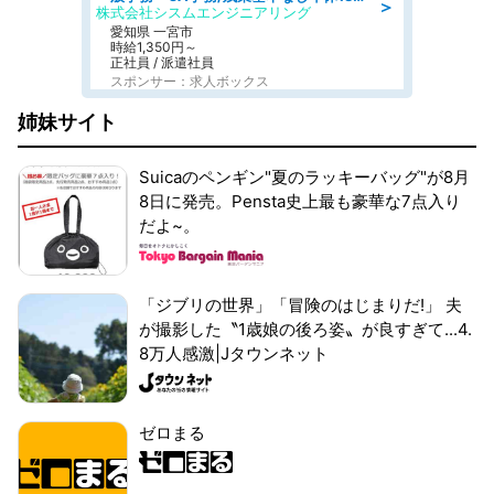
＞
株式会社シスムエンジニアリング
愛知県 一宮市
時給1,350円～
正社員 / 派遣社員
スポンサー：求人ボックス
姉妹サイト
Suicaのペンギン"夏のラッキーバッグ"が8月
8日に発売。Pensta史上最も豪華な7点入り
だよ~。
「ジブリの世界」「冒険のはじまりだ!」 夫
が撮影した〝1歳娘の後ろ姿〟が良すぎて...4.
8万人感激|Jタウンネット
ゼロまる