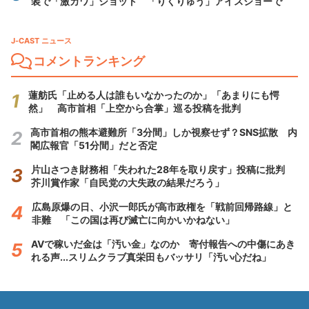
装で「激カワ」ショット 「りくりゅう」アイスショーで
J-CAST ニュース
コメントランキング
蓮舫氏「止める人は誰もいなかったのか」「あまりにも愕
然」 高市首相「上空から合掌」巡る投稿を批判
高市首相の熊本避難所「3分間」しか視察せず？SNS拡散 内
閣広報官「51分間」だと否定
片山さつき財務相「失われた28年を取り戻す」投稿に批判
芥川賞作家「自民党の大失政の結果だろう」
広島原爆の日、小沢一郎氏が高市政権を「戦前回帰路線」と
非難 「この国は再び滅亡に向かいかねない」
AVで稼いだ金は「汚い金」なのか 寄付報告への中傷にあき
れる声...スリムクラブ真栄田もバッサリ「汚い心だね」