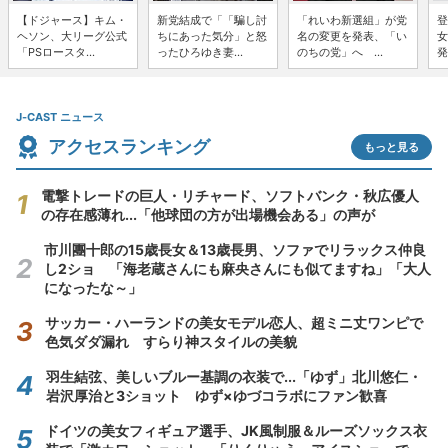
【ドジャース】キム・
新党結成で「「騙し討
「れいわ新選組」が党
登
ヘソン、大リーグ公式
ちにあった気分」と怒
名の変更を発表、「い
女
「PSロースタ...
ったひろゆき妻...
のちの党」へ ...
発
J-CAST ニュース
アクセスランキング
もっと見る
電撃トレードの巨人・リチャード、ソフトバンク・秋広優人
の存在感薄れ...「他球団の方が出場機会ある」の声が
市川團十郎の15歳長女＆13歳長男、ソファでリラックス仲良
し2ショ 「海老蔵さんにも麻央さんにも似てますね」「大人
になったな～」
サッカー・ハーランドの美女モデル恋人、超ミニ丈ワンピで
色気ダダ漏れ すらり神スタイルの美貌
羽生結弦、美しいブルー基調の衣装で...「ゆず」北川悠仁・
岩沢厚治と3ショット ゆず×ゆづコラボにファン歓喜
ドイツの美女フィギュア選手、JK風制服＆ルーズソックス衣