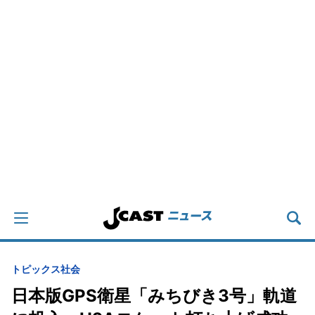
トピックス
社会
日本版GPS衛星「みちびき3号」軌道