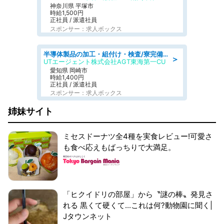
神奈川県 平塚市
時給1,500円
正社員 / 派遣社員
スポンサー：求人ボックス
半導体製品の加工・組付け・検査/寮完備/日勤/日払い/工場・製造
＞
UTエージェント株式会社AGT東海第一CU
愛知県 岡崎市
時給1,400円
正社員 / 派遣社員
スポンサー：求人ボックス
姉妹サイト
ミセスドーナツ全4種を実食レビュー!可愛さ
も食べ応えもばっちりで大満足。
「ヒクイドリの部屋」から〝謎の棒〟発見さ
れる 黒くて硬くて...これは何?動物園に聞く|
Jタウンネット