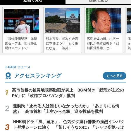
動画で見る
画像で見る
「異物使用疑惑」元韓
熊本市長、相次ぐ余震
広島原爆の日、小沢一
張
国セーブ王、出場停止
に本音ぽつり「もう嫌
郎氏が高市政権を「戦
ォ
明けマウンドで...
だなぁ」 被災...
前回帰路線」と...
気
J-CAST ニュース
アクセスランキング
もっと見る
高市首相の被災地視察動画が炎上 BGM付き「総理が主役の
PV」に「政権プロパガンダ」批判
蓮舫氏「止める人は誰もいなかったのか」「あまりにも愕
然」 高市首相「上空から合掌」巡る投稿を批判
NHK朝ドラ「風、薫る」、色気ダダ漏れ俳優の強烈インパク
ト登場シーンに沸く 「苦しそうなのに」「シャツ姿艶っぽ