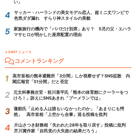
い」
サッカー・ハーランドの美女モデル恋人、超ミニ丈ワンピで
色気ダダ漏れ すらり神スタイルの美貌
家族旅行の機内で「パパだけ別席」あり？ 5児の父・エハラ
マサヒロが明かした座席配置の理由
J-CAST ニュース
コメントランキング
高市首相の熊本避難所「3分間」しか視察せず？SNS拡散 内
閣広報官「51分間」だと否定
元文科事務次官・前川喜平氏「熊本の体育館にクーラーをつ
けろ！」訴えにSNSあきれ「ブーメランでは」
蓮舫氏「止める人は誰もいなかったのか」「あまりにも愕
然」 高市首相「上空から合掌」巡る投稿を批判
片山さつき財務相「失われた28年を取り戻す」投稿に批判
芥川賞作家「自民党の大失政の結果だろう」