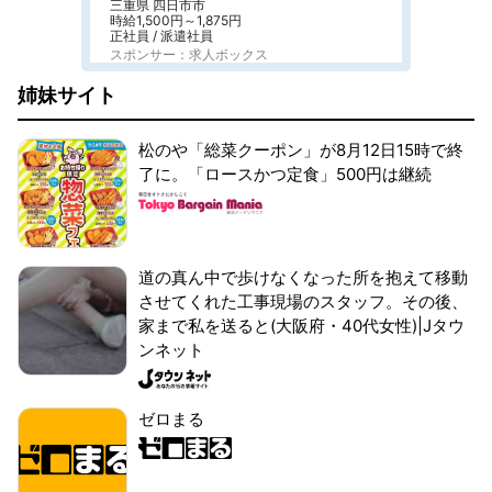
三重県 四日市市
時給1,500円～1,875円
正社員 / 派遣社員
スポンサー：求人ボックス
姉妹サイト
松のや「総菜クーポン」が8月12日15時で終
了に。「ロースかつ定食」500円は継続
道の真ん中で歩けなくなった所を抱えて移動
させてくれた工事現場のスタッフ。その後、
家まで私を送ると(大阪府・40代女性)|Jタウ
ンネット
ゼロまる