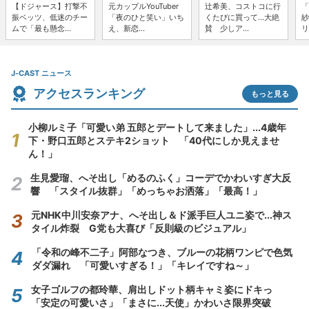
【ドジャース】打撃不
元カップルYouTuber
辻希美、コストコに行
「
振ベッツ、低迷のチー
「夜のひと笑い」いち
くたびに買って...大絶
紗
ムで「最も懸念...
え、新恋...
賛 少しア...
リ
J-CAST ニュース
アクセスランキング
もっと見る
小柳ルミ子「可愛い弟 五郎とデートして来ました」...4歳年
下・野口五郎とステキ2ショット 「40代にしか見えませ
ん！」
生見愛瑠、へそ出し「めるのふく」コーデでかわいすぎ大反
響 「スタイル抜群」「めっちゃお洒落」「最高！」
元NHK中川安奈アナ、へそ出し＆ド派手巨人ユニ姿で...神ス
タイル炸裂 G党も大喜び「反則級のビジュアル」
「令和の峰不二子」阿部なつき、ブルーの花柄ワンピで色気
ダダ漏れ 「可愛いすぎる！」「キレイですね～」
女子ゴルフの都玲華、肩出しドット柄キャミ姿にドキっ
「安定の可愛いさ」「まさに...天使」かわいさ限界突破