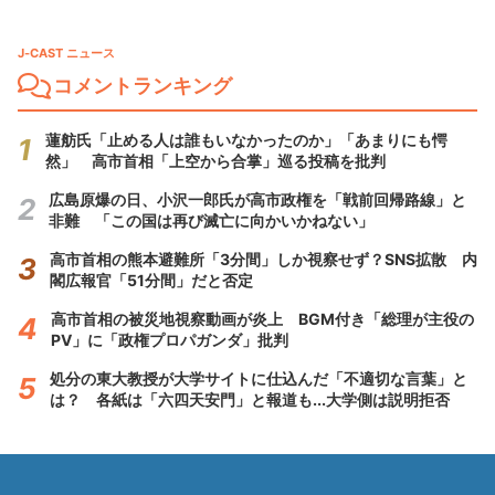
J-CAST ニュース
コメントランキング
蓮舫氏「止める人は誰もいなかったのか」「あまりにも愕
然」 高市首相「上空から合掌」巡る投稿を批判
広島原爆の日、小沢一郎氏が高市政権を「戦前回帰路線」と
非難 「この国は再び滅亡に向かいかねない」
高市首相の熊本避難所「3分間」しか視察せず？SNS拡散 内
閣広報官「51分間」だと否定
高市首相の被災地視察動画が炎上 BGM付き「総理が主役の
PV」に「政権プロパガンダ」批判
処分の東大教授が大学サイトに仕込んだ「不適切な言葉」と
は？ 各紙は「六四天安門」と報道も...大学側は説明拒否