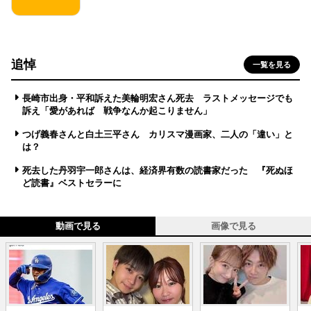
追悼
一覧を見る
長崎市出身・平和訴えた美輪明宏さん死去 ラストメッセージでも
訴え「愛があれば 戦争なんか起こりません」
つげ義春さんと白土三平さん カリスマ漫画家、二人の「違い」と
は？
死去した丹羽宇一郎さんは、経済界有数の読書家だった 『死ぬほ
ど読書』ベストセラーに
動画で見る
画像で見る