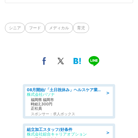
シニア
フード
メディカル
育児
08月開始/「土日祝休み」ヘルスケア業界の産業保健師/高時給/未経験OK/要資格:保健師、正看護師
＞
株式会社パソナ
福岡県 福岡市
時給2,300円
正社員
スポンサー：求人ボックス
組立加工スタッフ/好条件
＞
株式会社綜合キャリアオプション