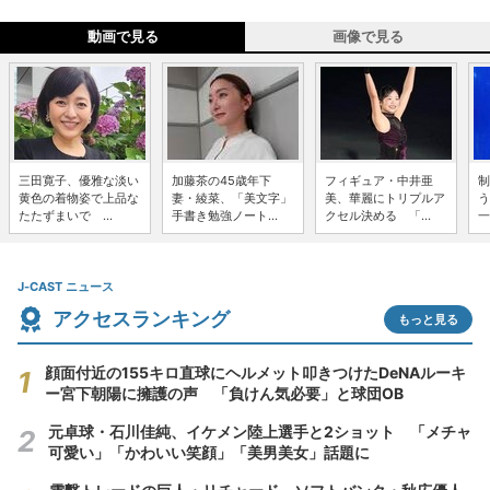
動画で見る
画像で見る
三田寛子、優雅な淡い
加藤茶の45歳年下
フィギュア・中井亜
制
黄色の着物姿で上品な
妻・綾菜、「美文字」
美、華麗にトリプルア
う
たたずまいで ...
手書き勉強ノート...
クセル決める 「...
一
J-CAST ニュース
アクセスランキング
もっと見る
顔面付近の155キロ直球にヘルメット叩きつけたDeNAルーキ
ー宮下朝陽に擁護の声 「負けん気必要」と球団OB
元卓球・石川佳純、イケメン陸上選手と2ショット 「メチャ
可愛い」「かわいい笑顔」「美男美女」話題に