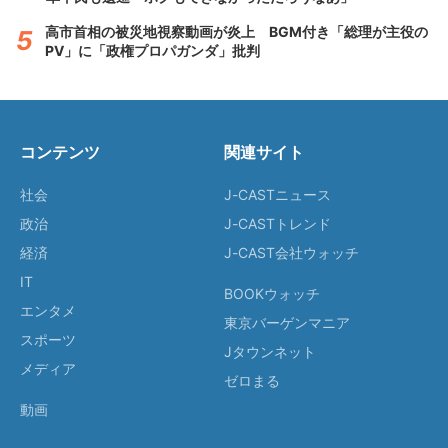
高市首相の被災地視察動画が炎上 BGM付き「総理が主役の
PV」に「政権プロパガンダ」批判
コンテンツ
関連サイト
社会
J-CASTニュース
政治
J-CASTトレンド
経済
J-CAST会社ウォッチ
IT
BOOKウォッチ
エンタメ
東京バーゲンマニア
スポーツ
Jタウンネット
メディア
ゼロまる
動画