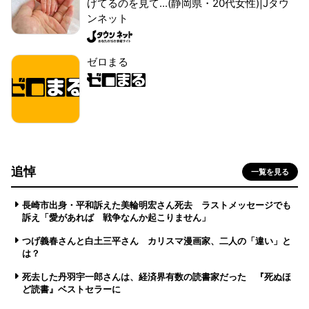
げてるのを見て...(静岡県・20代女性)|Jタウ
ンネット
ゼロまる
追悼
一覧を見る
長崎市出身・平和訴えた美輪明宏さん死去 ラストメッセージでも
訴え「愛があれば 戦争なんか起こりません」
つげ義春さんと白土三平さん カリスマ漫画家、二人の「違い」と
は？
死去した丹羽宇一郎さんは、経済界有数の読書家だった 『死ぬほ
ど読書』ベストセラーに