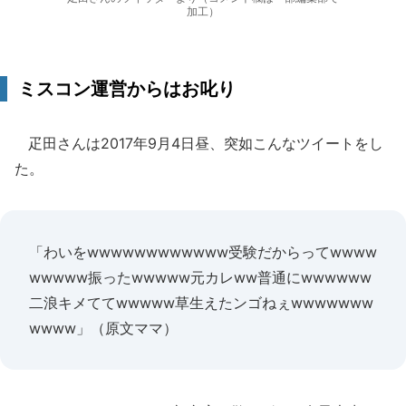
加工）
ミスコン運営からはお叱り
疋田さんは2017年9月4日昼、突如こんなツイートをし
た。
「わいをwwwwwwwwwwww受験だからってwwww
wwwww振ったwwwww元カレww普通にwwwwww
二浪キメててwwwww草生えたンゴねぇwwwwwww
wwww」（原文ママ）