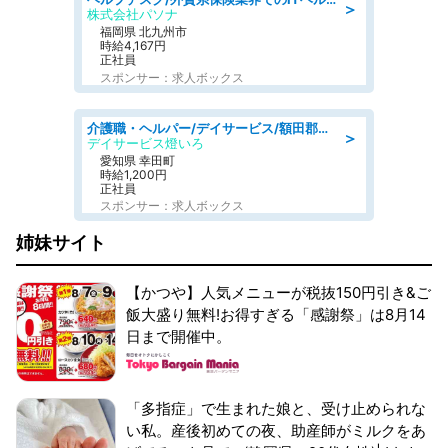
＞
株式会社パソナ
福岡県 北九州市
時給4,167円
正社員
スポンサー：求人ボックス
介護職・ヘルパー/デイサービス/額田郡幸田町/JR東海道本線 幸田/愛知県
＞
デイサービス燈いろ
愛知県 幸田町
時給1,200円
正社員
スポンサー：求人ボックス
姉妹サイト
【かつや】人気メニューが税抜150円引き&ご
飯大盛り無料!お得すぎる「感謝祭」は8月14
日まで開催中。
「多指症」で生まれた娘と、受け止められな
い私。産後初めての夜、助産師がミルクをあ