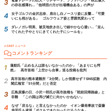
電撃トレードの巨人・リチャード、ソフトバンク・秋広優人
の存在感薄れ...「他球団の方が出場機会ある」の声が
女子ゴルフの金沢志奈、肩出し白ノースリ姿に反響...「可愛
いにも程がある」 ゴルフウェア姿と雰囲気変わって
ダレノガレ明美、被災地炊き出しで細やかな心遣い...「並ん
でくれた子やとりにきてくれた子にシールを」
J-CAST ニュース
コメントランキング
蓮舫氏「止める人は誰もいなかったのか」「あまりにも愕
然」 高市首相「上空から合掌」巡る投稿を批判
高市首相の熊本避難所「3分間」しか視察せず？SNS拡散 内
閣広報官「51分間」だと否定
広島原爆の日、小沢一郎氏が高市政権を「戦前回帰路線」と
非難 「この国は再び滅亡に向かいかねない」
なぜ「戻るな」と言えなかったのか イオン爆発事故で斎藤
幸平氏も逡巡「ボクもできなかっただろうなあ」