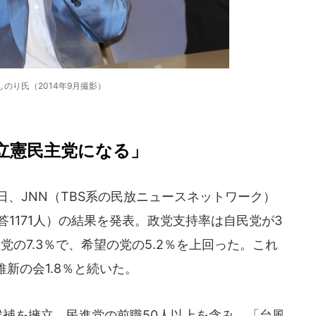
しのり氏（2014年9月撮影）
立憲民主党になる」
16日、JNN（TBS系の民放ニュースネットワーク）
答1171人）の結果を発表。政党支持率は自民党が3
党の7.3％で、希望の党の5.2％を上回った。これ
維新の会1.8％と続いた。
候補を擁立。民進党の前職50人以上を含み、「台風