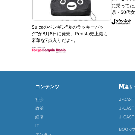
に乗ってた
県・50代女
Suicaのペンギン"夏のラッキーバッ
グ"が8月8日に発売。Pensta史上最も
豪華な7点入りだよ~。
コンテンツ
関連サ
社会
J-CAS
政治
J-CAS
経済
J-CA
IT
BOOK
エンタメ