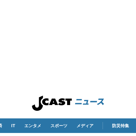
済
IT
エンタメ
スポーツ
メディア
防災特集