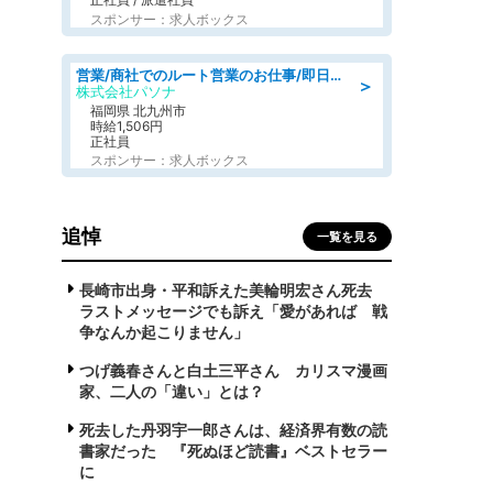
スポンサー：求人ボックス
営業/商社でのルート営業のお仕事/即日勤務可/車通勤可/営業
＞
株式会社パソナ
福岡県 北九州市
時給1,506円
正社員
スポンサー：求人ボックス
追悼
一覧を見る
長崎市出身・平和訴えた美輪明宏さん死去
ラストメッセージでも訴え「愛があれば 戦
争なんか起こりません」
つげ義春さんと白土三平さん カリスマ漫画
家、二人の「違い」とは？
死去した丹羽宇一郎さんは、経済界有数の読
書家だった 『死ぬほど読書』ベストセラー
に