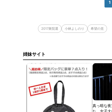
1
2017衆院選
小林よしのり
希望の党
姉妹サイト
真っ暗な夜
た、女子大