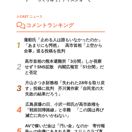
J-CAST ニュース
コメントランキング
蓮舫氏「止める人は誰もいなかったのか」
「あまりにも愕然」 高市首相「上空から
合掌」巡る投稿を批判
高市首相の熊本避難所「3分間」しか視察
せず？SNS拡散 内閣広報官「51分間」だ
と否定
片山さつき財務相「失われた28年を取り戻
す」投稿に批判 芥川賞作家「自民党の大
失政の結果だろう」
広島原爆の日、小沢一郎氏が高市政権を
「戦前回帰路線」と非難 「この国は再び
滅亡に向かいかねない」
AVで稼いだ金は「汚い金」なのか 寄付報
告への中傷にあきれる声...スリムクラブ真