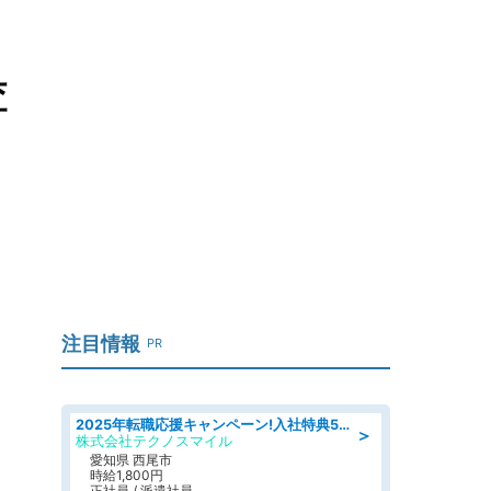
査
注目情報
PR
2025年転職応援キャンペーン!入社特典58万円/デンソーで働こう!自動車工場で小型部品の検査業務 denso aichi
＞
株式会社テクノスマイル
愛知県 西尾市
時給1,800円
正社員 / 派遣社員