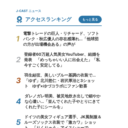
J-CAST ニュース
アクセスランキング
もっと見る
電撃トレードの巨人・リチャード、ソフト
バンク・秋広優人の存在感薄れ...「他球団
の方が出場機会ある」の声が
登録者60万超人気美女YouTuber、結婚を
発表 「めっちゃいい人に出会えた」「私
今すごく安定してる」
羽生結弦、美しいブルー基調の衣装で...
「ゆず」北川悠仁・岩沢厚治と3ショッ
ト ゆず×ゆづコラボにファン歓喜
ダレノガレ明美、被災地炊き出しで細やか
な心遣い...「並んでくれた子やとりにきて
くれた子にシールを」
ドイツの美女フィギュア選手、JK風制服＆
ルーズソックス衣装で「激カワ」ショッ
ト 「りくりゅう」アイスショーで