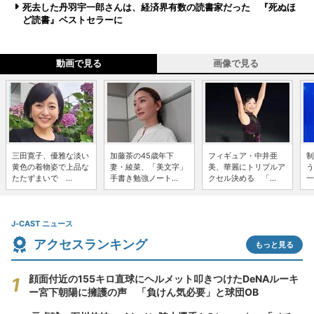
死去した丹羽宇一郎さんは、経済界有数の読書家だった 『死ぬほ
ど読書』ベストセラーに
動画で見る
画像で見る
三田寛子、優雅な淡い
加藤茶の45歳年下
フィギュア・中井亜
制
黄色の着物姿で上品な
妻・綾菜、「美文字」
美、華麗にトリプルア
う
たたずまいで ...
手書き勉強ノート...
クセル決める 「...
一
J-CAST ニュース
アクセスランキング
もっと見る
顔面付近の155キロ直球にヘルメット叩きつけたDeNAルーキ
ー宮下朝陽に擁護の声 「負けん気必要」と球団OB