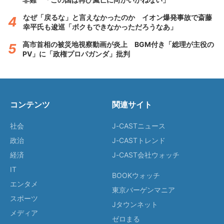
なぜ「戻るな」と言えなかったのか イオン爆発事故で斎藤
幸平氏も逡巡「ボクもできなかっただろうなあ」
高市首相の被災地視察動画が炎上 BGM付き「総理が主役の
PV」に「政権プロパガンダ」批判
コンテンツ
関連サイト
社会
J-CASTニュース
政治
J-CASTトレンド
経済
J-CAST会社ウォッチ
IT
BOOKウォッチ
エンタメ
東京バーゲンマニア
スポーツ
Jタウンネット
メディア
ゼロまる