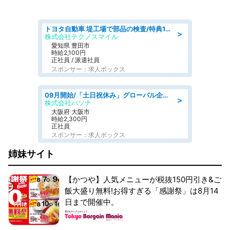
トヨタ自動車 堤工場で部品の検査/特典168万/tutumi
＞
株式会社テクノスマイル
愛知県 豊田市
時給2,100円
正社員 / 派遣社員
スポンサー：求人ボックス
09月開始/「土日祝休み」グローバル企業での産業保健のお仕事/保健師/高時給/残業なし/服装自由
＞
株式会社パソナ
大阪府 大阪市
時給2,300円
正社員
スポンサー：求人ボックス
姉妹サイト
【かつや】人気メニューが税抜150円引き&ご
飯大盛り無料!お得すぎる「感謝祭」は8月14
日まで開催中。