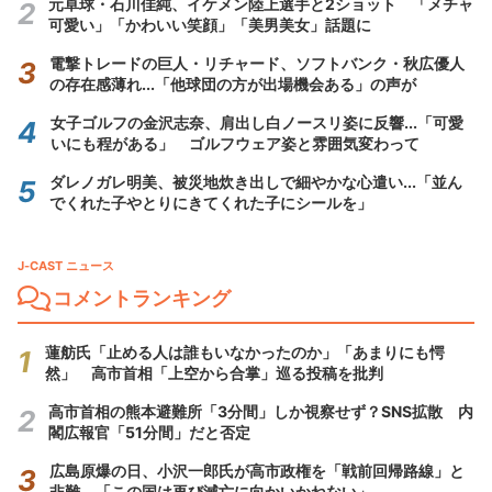
元卓球・石川佳純、イケメン陸上選手と2ショット 「メチャ
可愛い」「かわいい笑顔」「美男美女」話題に
電撃トレードの巨人・リチャード、ソフトバンク・秋広優人
の存在感薄れ...「他球団の方が出場機会ある」の声が
女子ゴルフの金沢志奈、肩出し白ノースリ姿に反響...「可愛
いにも程がある」 ゴルフウェア姿と雰囲気変わって
ダレノガレ明美、被災地炊き出しで細やかな心遣い...「並ん
でくれた子やとりにきてくれた子にシールを」
J-CAST ニュース
コメントランキング
蓮舫氏「止める人は誰もいなかったのか」「あまりにも愕
然」 高市首相「上空から合掌」巡る投稿を批判
高市首相の熊本避難所「3分間」しか視察せず？SNS拡散 内
閣広報官「51分間」だと否定
広島原爆の日、小沢一郎氏が高市政権を「戦前回帰路線」と
非難 「この国は再び滅亡に向かいかねない」