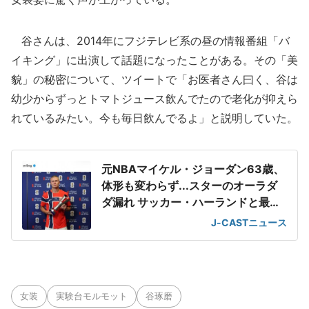
谷さんは、2014年にフジテレビ系の昼の情報番組「バ
イキング」に出演して話題になったことがある。その「美
貌」の秘密について、ツイートで「お医者さん曰く、谷は
幼少からずっとトマトジュース飲んでたので老化が抑えら
れているみたい。今も毎日飲んでるよ」と説明していた。
元NBAマイケル・ジョーダン63歳、
体形も変わらず...スターのオーラダ
ダ漏れ サッカー・ハーランドと最強
2ショット
J-CASTニュース
女装
実験台モルモット
谷琢磨