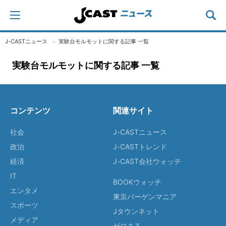
J-CASTニュース
実験台モルモットに関する記事 一覧
実験台モルモットに関する記事 一覧
コンテンツ
関連サイト
社会
J-CASTニュース
政治
J-CASTトレンド
経済
J-CAST会社ウォッチ
IT
BOOKウォッチ
エンタメ
東京バーゲンマニア
スポーツ
Jタウンネット
メディア
ゼロまる