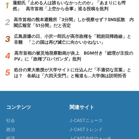
蓮舫氏「止める人は誰もいなかったのか」「あまりにも愕
然」 高市首相「上空から合掌」巡る投稿を批判
高市首相の熊本避難所「3分間」しか視察せず？SNS拡散 内
閣広報官「51分間」だと否定
広島原爆の日、小沢一郎氏が高市政権を「戦前回帰路線」と
非難 「この国は再び滅亡に向かいかねない」
高市首相の被災地視察動画が炎上 BGM付き「総理が主役の
PV」に「政権プロパガンダ」批判
処分の東大教授が大学サイトに仕込んだ「不適切な言葉」と
は？ 各紙は「六四天安門」と報道も...大学側は説明拒否
コンテンツ
関連サイト
社会
J-CASTニュース
政治
J-CASTトレンド
経済
J-CAST会社ウォッチ