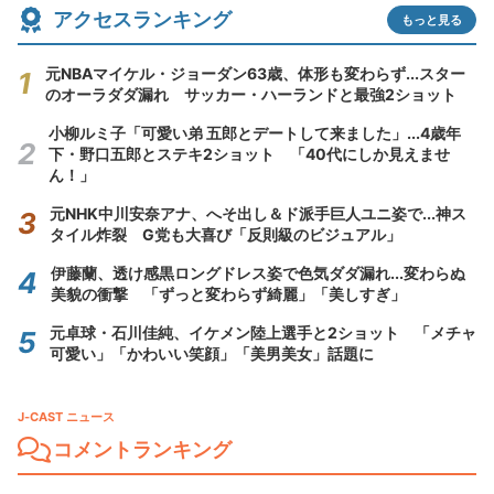
アクセスランキング
もっと見る
元NBAマイケル・ジョーダン63歳、体形も変わらず...スター
のオーラダダ漏れ サッカー・ハーランドと最強2ショット
小柳ルミ子「可愛い弟 五郎とデートして来ました」...4歳年
下・野口五郎とステキ2ショット 「40代にしか見えませ
ん！」
元NHK中川安奈アナ、へそ出し＆ド派手巨人ユニ姿で...神ス
タイル炸裂 G党も大喜び「反則級のビジュアル」
伊藤蘭、透け感黒ロングドレス姿で色気ダダ漏れ...変わらぬ
美貌の衝撃 「ずっと変わらず綺麗」「美しすぎ」
元卓球・石川佳純、イケメン陸上選手と2ショット 「メチャ
可愛い」「かわいい笑顔」「美男美女」話題に
J-CAST ニュース
コメントランキング