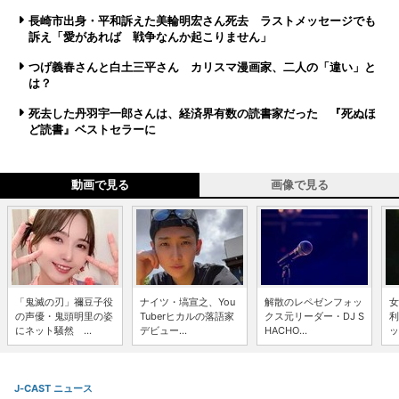
長崎市出身・平和訴えた美輪明宏さん死去 ラストメッセージでも
訴え「愛があれば 戦争なんか起こりません」
つげ義春さんと白土三平さん カリスマ漫画家、二人の「違い」と
は？
死去した丹羽宇一郎さんは、経済界有数の読書家だった 『死ぬほ
ど読書』ベストセラーに
動画で見る
画像で見る
「鬼滅の刃」禰豆子役
ナイツ・塙宣之、You
解散のレペゼンフォッ
女
の声優・鬼頭明里の姿
Tuberヒカルの落語家
クス元リーダー・DJ S
利
にネット騒然 ...
デビュー...
HACHO...
ッ
J-CAST ニュース