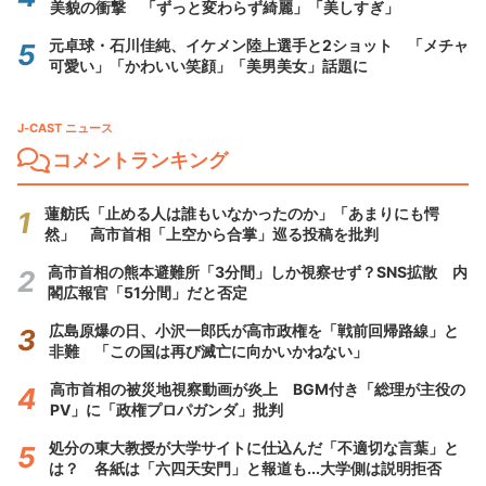
美貌の衝撃 「ずっと変わらず綺麗」「美しすぎ」
元卓球・石川佳純、イケメン陸上選手と2ショット 「メチャ
可愛い」「かわいい笑顔」「美男美女」話題に
J-CAST ニュース
コメントランキング
蓮舫氏「止める人は誰もいなかったのか」「あまりにも愕
然」 高市首相「上空から合掌」巡る投稿を批判
高市首相の熊本避難所「3分間」しか視察せず？SNS拡散 内
閣広報官「51分間」だと否定
広島原爆の日、小沢一郎氏が高市政権を「戦前回帰路線」と
非難 「この国は再び滅亡に向かいかねない」
高市首相の被災地視察動画が炎上 BGM付き「総理が主役の
PV」に「政権プロパガンダ」批判
処分の東大教授が大学サイトに仕込んだ「不適切な言葉」と
は？ 各紙は「六四天安門」と報道も...大学側は説明拒否