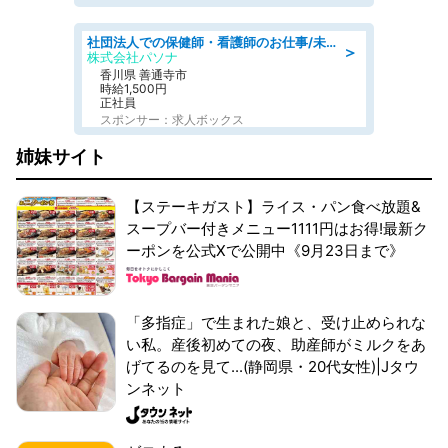
社団法人での保健師・看護師のお仕事/未経験OK/要資格:普通免許、保健師、正看護師
＞
株式会社パソナ
香川県 善通寺市
時給1,500円
正社員
スポンサー：求人ボックス
姉妹サイト
【ステーキガスト】ライス・パン食べ放題&
スープバー付きメニュー1111円はお得!最新ク
ーポンを公式Xで公開中《9月23日まで》
「多指症」で生まれた娘と、受け止められな
い私。産後初めての夜、助産師がミルクをあ
げてるのを見て...(静岡県・20代女性)|Jタウ
ンネット