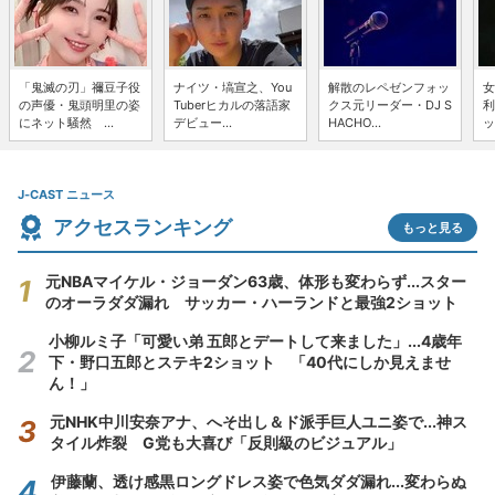
「鬼滅の刃」禰豆子役
ナイツ・塙宣之、You
解散のレペゼンフォッ
女
の声優・鬼頭明里の姿
Tuberヒカルの落語家
クス元リーダー・DJ S
利
にネット騒然 ...
デビュー...
HACHO...
ッ
J-CAST ニュース
アクセスランキング
もっと見る
元NBAマイケル・ジョーダン63歳、体形も変わらず...スター
のオーラダダ漏れ サッカー・ハーランドと最強2ショット
小柳ルミ子「可愛い弟 五郎とデートして来ました」...4歳年
下・野口五郎とステキ2ショット 「40代にしか見えませ
ん！」
元NHK中川安奈アナ、へそ出し＆ド派手巨人ユニ姿で...神ス
タイル炸裂 G党も大喜び「反則級のビジュアル」
伊藤蘭、透け感黒ロングドレス姿で色気ダダ漏れ...変わらぬ