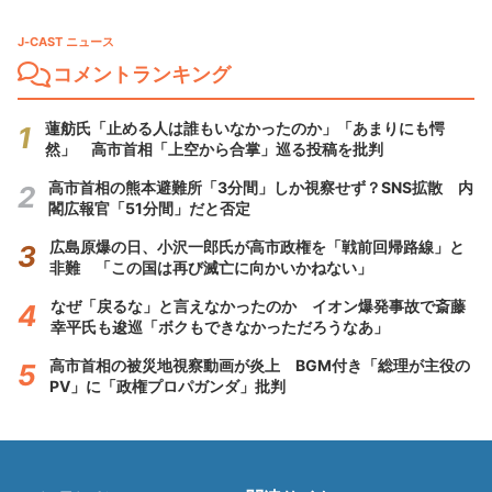
J-CAST ニュース
コメントランキング
蓮舫氏「止める人は誰もいなかったのか」「あまりにも愕
然」 高市首相「上空から合掌」巡る投稿を批判
高市首相の熊本避難所「3分間」しか視察せず？SNS拡散 内
閣広報官「51分間」だと否定
広島原爆の日、小沢一郎氏が高市政権を「戦前回帰路線」と
非難 「この国は再び滅亡に向かいかねない」
なぜ「戻るな」と言えなかったのか イオン爆発事故で斎藤
幸平氏も逡巡「ボクもできなかっただろうなあ」
高市首相の被災地視察動画が炎上 BGM付き「総理が主役の
PV」に「政権プロパガンダ」批判