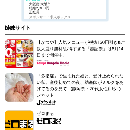
大阪府 大阪市
時給2,300円
正社員
スポンサー：求人ボックス
姉妹サイト
【かつや】人気メニューが税抜150円引き&ご
飯大盛り無料!お得すぎる「感謝祭」は8月14
日まで開催中。
「多指症」で生まれた娘と、受け止められな
い私。産後初めての夜、助産師がミルクをあ
げてるのを見て...(静岡県・20代女性)|Jタウ
ンネット
ゼロまる