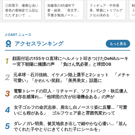
三田寛子、優雅な淡い
加藤茶の45歳年下
フィギュア・中井亜
制
黄色の着物姿で上品な
妻・綾菜、「美文字」
美、華麗にトリプルア
う
たたずまいで ...
手書き勉強ノート...
クセル決める 「...
一
J-CAST ニュース
アクセスランキング
もっと見る
顔面付近の155キロ直球にヘルメット叩きつけたDeNAルーキ
ー宮下朝陽に擁護の声 「負けん気必要」と球団OB
元卓球・石川佳純、イケメン陸上選手と2ショット 「メチャ
可愛い」「かわいい笑顔」「美男美女」話題に
電撃トレードの巨人・リチャード、ソフトバンク・秋広優人
の存在感薄れ...「他球団の方が出場機会ある」の声が
女子ゴルフの金沢志奈、肩出し白ノースリ姿に反響...「可愛
いにも程がある」 ゴルフウェア姿と雰囲気変わって
ダレノガレ明美、被災地炊き出しで細やかな心遣い...「並ん
でくれた子やとりにきてくれた子にシールを」