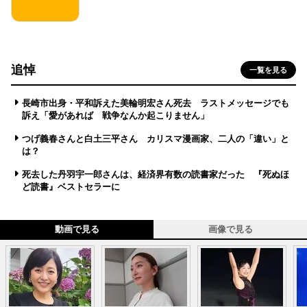
追悼
一覧を見る
長崎市出身・平和訴えた美輪明宏さん死去 ラストメッセージでも
訴え「愛があれば 戦争なんか起こりません」
つげ義春さんと白土三平さん カリスマ漫画家、二人の「違い」と
は？
死去した丹羽宇一郎さんは、経済界有数の読書家だった 『死ぬほ
ど読書』ベストセラーに
動画で見る
画像で見る