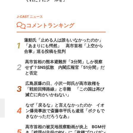
J-CAST ニュース
コメントランキング
蓮舫氏「止める人は誰もいなかったのか」
「あまりにも愕然」 高市首相「上空から
合掌」巡る投稿を批判
高市首相の熊本避難所「3分間」しか視察
せず？SNS拡散 内閣広報官「51分間」だ
と否定
広島原爆の日、小沢一郎氏が高市政権を
「戦前回帰路線」と非難 「この国は再び
滅亡に向かいかねない」
なぜ「戻るな」と言えなかったのか イオ
ン爆発事故で斎藤幸平氏も逡巡「ボクもで
きなかっただろうなあ」
高市首相の被災地視察動画が炎上 BGM付
き「総理が主役のPV」に「政権プロパガン