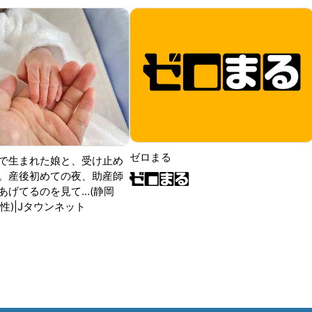
ゼロまる
で生まれた娘と、受け止め
。産後初めての夜、助産師
げてるのを見て...(静岡
性)|Jタウンネット