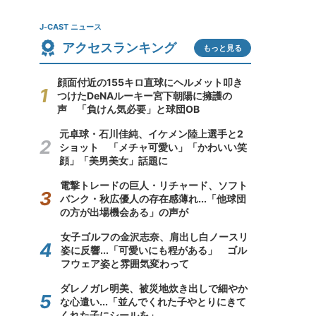
J-CAST ニュース
アクセスランキング
もっと見る
顔面付近の155キロ直球にヘルメット叩き
つけたDeNAルーキー宮下朝陽に擁護の
声 「負けん気必要」と球団OB
元卓球・石川佳純、イケメン陸上選手と2
ショット 「メチャ可愛い」「かわいい笑
顔」「美男美女」話題に
電撃トレードの巨人・リチャード、ソフト
バンク・秋広優人の存在感薄れ...「他球団
の方が出場機会ある」の声が
女子ゴルフの金沢志奈、肩出し白ノースリ
姿に反響...「可愛いにも程がある」 ゴル
フウェア姿と雰囲気変わって
ダレノガレ明美、被災地炊き出しで細やか
な心遣い...「並んでくれた子やとりにきて
くれた子にシールを」