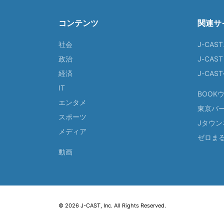
コンテンツ
関連サ
社会
J-CAS
政治
J-CAS
経済
J-CA
IT
BOOK
エンタメ
東京バ
スポーツ
Jタウン
メディア
ゼロま
動画
© 2026 J-CAST, Inc. All Rights Reserved.