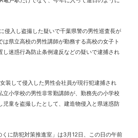
R亀戸駅だけでなく、今年に入って連日のように
に侵入し盗撮した疑いで千葉県警の男性巡査長が
では県立高校の男性講師が勤務する高校の女子ト
置し迷惑行為防止条例違反などの疑いで逮捕され
女装して侵入した男性会社員が現行犯逮捕され
私立小学校の男性非常勤講師が、勤務先の小学校
し児童を盗撮したとして、建造物侵入と県迷惑防
くに防犯対策推進室」は3月12日、この日の午前