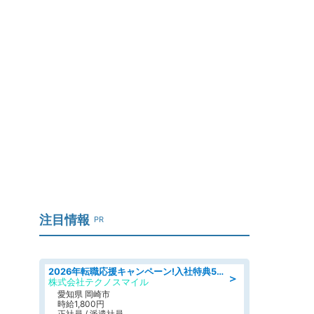
注目情報
PR
2026年転職応援キャンペーン!入社特典58万円/デンソーで働こう!自動車工場で小型部品の検査業務 denso aichi
＞
株式会社テクノスマイル
愛知県 岡崎市
時給1,800円
正社員 / 派遣社員