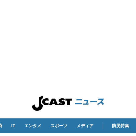
済
IT
エンタメ
スポーツ
メディア
防災特集