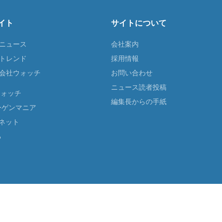
イト
サイトについて
Tニュース
会社案内
Tトレンド
採用情報
ST会社ウォッチ
お問い合わせ
ニュース読者投稿
ウォッチ
編集長からの手紙
ーゲンマニア
ネット
る