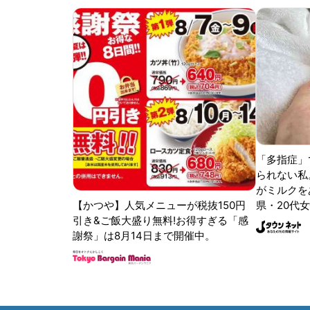
「多指症」
られない私
がミルクをあ
【かつや】人気メニューが税抜150円
県・20代女
引き&ご飯大盛り無料!お得すぎる「感
謝祭」は8月14日まで開催中。