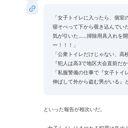
「女子トイレに入ったら、個室
寝そべって下から覗き込んでい
気が引いた......掃除用具入
ー！！！」
「公衆トイレだけじゃない、高
『犯人は高3で地区大会直前だ
「私服警備の仕事で『女子トイ
伸ばして外から盗む男がいる』
といった報告が相次いだ。