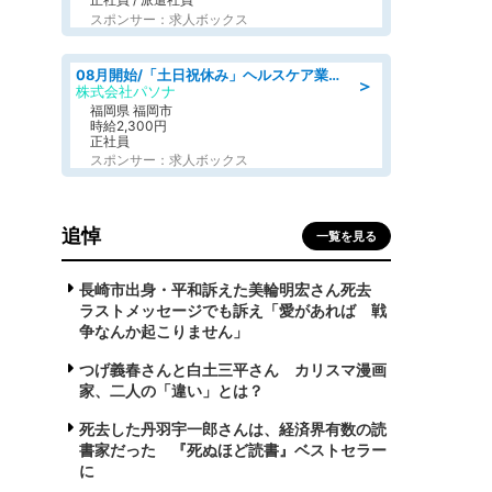
スポンサー：求人ボックス
08月開始/「土日祝休み」ヘルスケア業界の産業保健師/高時給/未経験OK/要資格:保健師、正看護師
＞
株式会社パソナ
福岡県 福岡市
時給2,300円
正社員
スポンサー：求人ボックス
追悼
一覧を見る
長崎市出身・平和訴えた美輪明宏さん死去
ラストメッセージでも訴え「愛があれば 戦
争なんか起こりません」
つげ義春さんと白土三平さん カリスマ漫画
家、二人の「違い」とは？
死去した丹羽宇一郎さんは、経済界有数の読
書家だった 『死ぬほど読書』ベストセラー
に