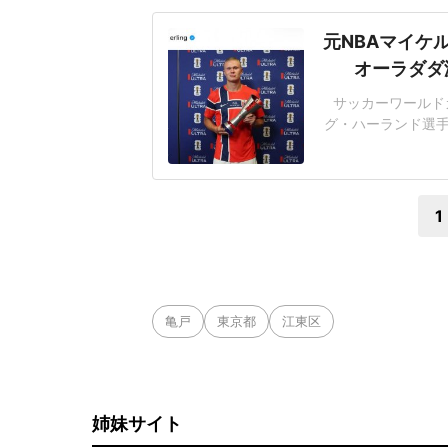
元NBAマイケ
オーラダダ
サッカーワールド
グ・ハーランド選手(
ラムを更新。NBA
ョットを披露した。
「Nocaption
1
亀戸
東京都
江東区
姉妹サイト