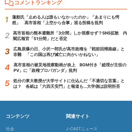
コメントランキング
蓮舫氏「止める人は誰もいなかったのか」「あまりにも愕
然」 高市首相「上空から合掌」巡る投稿を批判
高市首相の熊本避難所「3分間」しか視察せず？SNS拡散 内
閣広報官「51分間」だと否定
広島原爆の日、小沢一郎氏が高市政権を「戦前回帰路線」と
非難 「この国は再び滅亡に向かいかねない」
高市首相の被災地視察動画が炎上 BGM付き「総理が主役の
PV」に「政権プロパガンダ」批判
処分の東大教授が大学サイトに仕込んだ「不適切な言葉」と
は？ 各紙は「六四天安門」と報道も...大学側は説明拒否
コンテンツ
関連サイト
社会
J-CASTニュース