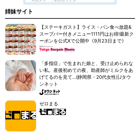
姉妹サイト
【ステーキガスト】ライス・パン食べ放題&
スープバー付きメニュー1111円はお得!最新ク
ーポンを公式Xで公開中《9月23日まで》
「多指症」で生まれた娘と、受け止められな
い私。産後初めての夜、助産師がミルクをあ
げてるのを見て...(静岡県・20代女性)|Jタウ
ンネット
ゼロまる