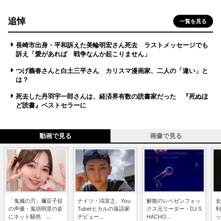
追悼
一覧を見る
長崎市出身・平和訴えた美輪明宏さん死去 ラストメッセージでも
訴え「愛があれば 戦争なんか起こりません」
つげ義春さんと白土三平さん カリスマ漫画家、二人の「違い」と
は？
死去した丹羽宇一郎さんは、経済界有数の読書家だった 『死ぬほ
ど読書』ベストセラーに
動画で見る
画像で見る
「鬼滅の刃」禰豆子役
ナイツ・塙宣之、You
解散のレペゼンフォッ
女
の声優・鬼頭明里の姿
Tuberヒカルの落語家
クス元リーダー・DJ S
利
にネット騒然 ...
デビュー...
HACHO...
ッ