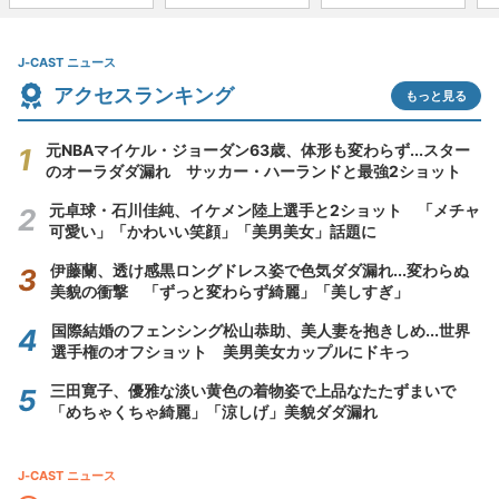
J-CAST ニュース
アクセスランキング
もっと見る
元NBAマイケル・ジョーダン63歳、体形も変わらず...スター
のオーラダダ漏れ サッカー・ハーランドと最強2ショット
元卓球・石川佳純、イケメン陸上選手と2ショット 「メチャ
可愛い」「かわいい笑顔」「美男美女」話題に
伊藤蘭、透け感黒ロングドレス姿で色気ダダ漏れ...変わらぬ
美貌の衝撃 「ずっと変わらず綺麗」「美しすぎ」
国際結婚のフェンシング松山恭助、美人妻を抱きしめ...世界
選手権のオフショット 美男美女カップルにドキっ
三田寛子、優雅な淡い黄色の着物姿で上品なたたずまいで
「めちゃくちゃ綺麗」「涼しげ」美貌ダダ漏れ
J-CAST ニュース