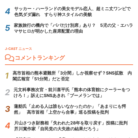
サッカー・ハーランドの美女モデル恋人、超ミニ丈ワンピで
色気ダダ漏れ すらり神スタイルの美貌
家族旅行の機内で「パパだけ別席」あり？ 5児の父・エハラ
マサヒロが明かした座席配置の理由
J-CAST ニュース
コメントランキング
高市首相の熊本避難所「3分間」しか視察せず？SNS拡散 内
閣広報官「51分間」だと否定
元文科事務次官・前川喜平氏「熊本の体育館にクーラーをつ
けろ！」訴えにSNSあきれ「ブーメランでは」
蓮舫氏「止める人は誰もいなかったのか」「あまりにも愕
然」 高市首相「上空から合掌」巡る投稿を批判
片山さつき財務相「失われた28年を取り戻す」投稿に批判
芥川賞作家「自民党の大失政の結果だろう」