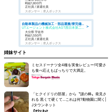
時給1,800円
正社員 / 派遣社員
スポンサー：求人ボックス
自動車製品の機械加工・部品運搬/寮完備/日払い/工場・製造
＞
UTエージェント株式会社AGT西日本第二CU
大分県 宇佐市
時給1,550円
正社員 / 派遣社員
スポンサー：求人ボックス
姉妹サイト
ミセスドーナツ全4種を実食レビュー!可愛さ
も食べ応えもばっちりで大満足。
「ヒクイドリの部屋」から〝謎の棒〟発見さ
れる 黒くて硬くて...これは何?動物園に聞く|
Jタウンネット