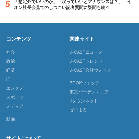
「想定外でいいのか」「戻っていいとアナウンスは？」 イ
オン社長会見でのしつこい記者質問に疑問も続々
コンテンツ
関連サイト
社会
J-CASTニュース
政治
J-CASTトレンド
経済
J-CAST会社ウォッチ
IT
BOOKウォッチ
エンタメ
東京バーゲンマニア
スポーツ
Jタウンネット
メディア
ゼロまる
動画
サイトについて