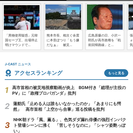
「異物使用疑惑」元韓
熊本市長、相次ぐ余震
広島原爆の日、小沢一
張
国セーブ王、出場停止
に本音ぽつり「もう嫌
郎氏が高市政権を「戦
ォ
明けマウンドで...
だなぁ」 被災...
前回帰路線」と...
気
J-CAST ニュース
アクセスランキング
もっと見る
高市首相の被災地視察動画が炎上 BGM付き「総理が主役の
PV」に「政権プロパガンダ」批判
蓮舫氏「止める人は誰もいなかったのか」「あまりにも愕
然」 高市首相「上空から合掌」巡る投稿を批判
NHK朝ドラ「風、薫る」、色気ダダ漏れ俳優の強烈インパク
ト登場シーンに沸く 「苦しそうなのに」「シャツ姿艶っぽ
い」