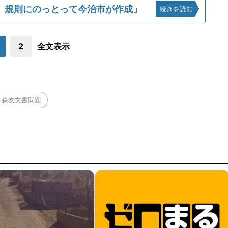
、規則にのっとって今治市が作成」
続きを読む
2
全文表示
・森友文書問題