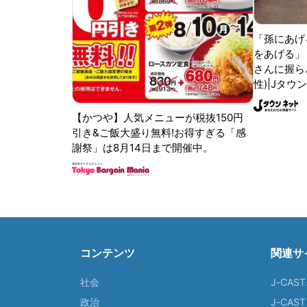
「孫にあげ
をあげる」
さんに握ら
性)|Jタウ
【かつや】人気メニューが税抜150円
引き&ご飯大盛り無料!お得すぎる「感
謝祭」は8月14日まで開催中。
コンテンツ
関連サ
社会
J-CAS
政治
J-CAS