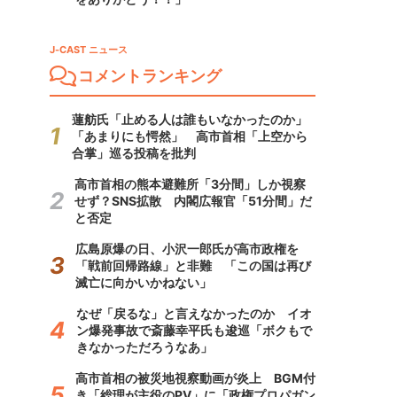
J-CAST ニュース
コメントランキング
蓮舫氏「止める人は誰もいなかったのか」
「あまりにも愕然」 高市首相「上空から
合掌」巡る投稿を批判
高市首相の熊本避難所「3分間」しか視察
せず？SNS拡散 内閣広報官「51分間」だ
と否定
広島原爆の日、小沢一郎氏が高市政権を
「戦前回帰路線」と非難 「この国は再び
滅亡に向かいかねない」
なぜ「戻るな」と言えなかったのか イオ
ン爆発事故で斎藤幸平氏も逡巡「ボクもで
きなかっただろうなあ」
高市首相の被災地視察動画が炎上 BGM付
き「総理が主役のPV」に「政権プロパガン