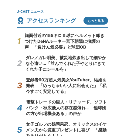
J-CAST ニュース
アクセスランキング
もっと見る
顔面付近の155キロ直球にヘルメット叩き
つけたDeNAルーキー宮下朝陽に擁護の
声 「負けん気必要」と球団OB
ダレノガレ明美、被災地炊き出しで細やか
な心遣い...「並んでくれた子やとりにきて
くれた子にシールを」
登録者60万超人気美女YouTuber、結婚を
発表 「めっちゃいい人に出会えた」「私
今すごく安定してる」
電撃トレードの巨人・リチャード、ソフト
バンク・秋広優人の存在感薄れ...「他球団
の方が出場機会ある」の声が
女子ゴルフの鶴岡果恋、オリックスのイケ
メン夫から貴重プレゼントに喜び 「感動
をありがとう！！」