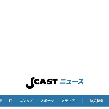
済
IT
エンタメ
スポーツ
メディア
防災特集