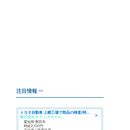
？
注目情報
PR
トヨタ自動車 上郷工場で部品の検査/特典168万/tutumi
＞
株式会社テクノスマイル
愛知県 豊田市
時給2,100円
正社員 / 派遣社員