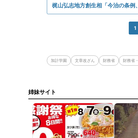
梶山弘志地方創生相「今治の条例
1
加計学園
文章改ざん
財務省
財務省
姉妹サイト