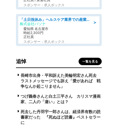
スポンサー：求人ボックス
「土日祝休み」ヘルスケア業界での産業保健師業務/看護師/高時給/未経験OK/要資格:正看護師
＞
株式会社パソナ
愛知県 名古屋市
時給2,300円
正社員
スポンサー：求人ボックス
追悼
一覧を見る
長崎市出身・平和訴えた美輪明宏さん死去
ラストメッセージでも訴え「愛があれば 戦
争なんか起こりません」
つげ義春さんと白土三平さん カリスマ漫画
家、二人の「違い」とは？
死去した丹羽宇一郎さんは、経済界有数の読
書家だった 『死ぬほど読書』ベストセラー
に