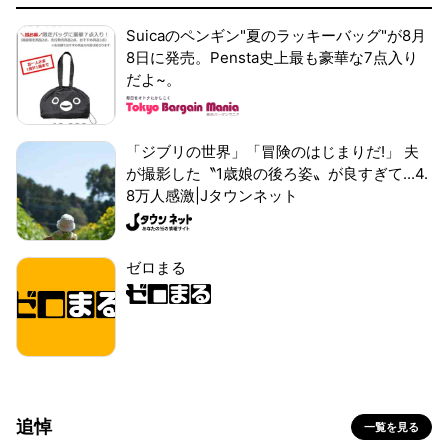
Suicaのペンギン"夏のラッキーバッグ"が8月
8日に発売。Pensta史上最も豪華な7点入り
だよ~。
「ジブリの世界」「冒険のはじまりだ!」 夫
が撮影した〝1歳娘の後ろ姿〟が良すぎて...4.
8万人感激|Jタウンネット
ゼロまる
追悼
一覧を見る