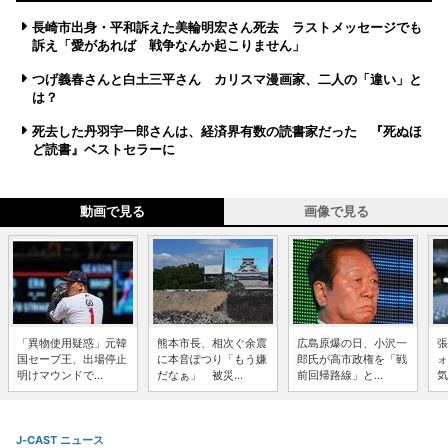
長崎市出身・平和訴えた美輪明宏さん死去 ラストメッセージでも
訴え「愛があれば 戦争なんか起こりません」
つげ義春さんと白土三平さん カリスマ漫画家、二人の「違い」と
は？
死去した丹羽宇一郎さんは、経済界有数の読書家だった 『死ぬほ
ど読書』ベストセラーに
動画で見る
画像で見る
「異物使用疑惑」元韓
熊本市長、相次ぐ余震
広島原爆の日、小沢一
張
国セーブ王、出場停止
に本音ぽつり「もう嫌
郎氏が高市政権を「戦
ォ
明けマウンドで...
だなぁ」 被災...
前回帰路線」と...
気
J-CAST ニュース