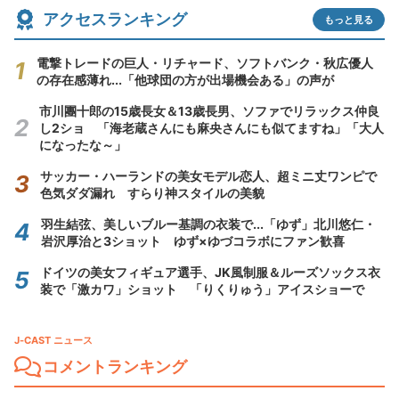
アクセスランキング
もっと見る
電撃トレードの巨人・リチャード、ソフトバンク・秋広優人
の存在感薄れ...「他球団の方が出場機会ある」の声が
市川團十郎の15歳長女＆13歳長男、ソファでリラックス仲良
し2ショ 「海老蔵さんにも麻央さんにも似てますね」「大人
になったな～」
サッカー・ハーランドの美女モデル恋人、超ミニ丈ワンピで
色気ダダ漏れ すらり神スタイルの美貌
羽生結弦、美しいブルー基調の衣装で...「ゆず」北川悠仁・
岩沢厚治と3ショット ゆず×ゆづコラボにファン歓喜
ドイツの美女フィギュア選手、JK風制服＆ルーズソックス衣
装で「激カワ」ショット 「りくりゅう」アイスショーで
J-CAST ニュース
コメントランキング