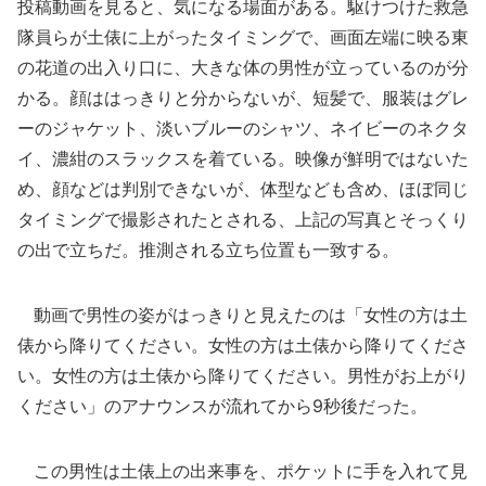
投稿動画を見ると、気になる場面がある。駆けつけた救急
隊員らが土俵に上がったタイミングで、画面左端に映る東
の花道の出入り口に、大きな体の男性が立っているのが分
かる。顔ははっきりと分からないが、短髪で、服装はグレ
ーのジャケット、淡いブルーのシャツ、ネイビーのネクタ
イ、濃紺のスラックスを着ている。映像が鮮明ではないた
め、顔などは判別できないが、体型なども含め、ほぼ同じ
タイミングで撮影されたとされる、上記の写真とそっくり
の出で立ちだ。推測される立ち位置も一致する。
動画で男性の姿がはっきりと見えたのは「女性の方は土
俵から降りてください。女性の方は土俵から降りてくださ
い。女性の方は土俵から降りてください。男性がお上がり
ください」のアナウンスが流れてから9秒後だった。
この男性は土俵上の出来事を、ポケットに手を入れて見