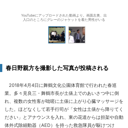
YouTubeにアップロードされた動画より。画面左奥、出
入口のところにグレーのジャケットを着た男性がいる
春日野親方を撮影した写真が投稿される
2018年4月4日に舞鶴文化公園体育館で行われた春巡
業。多々見良三・舞鶴市長が土俵上でのあいさつ中に倒
れ、複数の女性客が咄嗟に土俵に上がり心臓マッサージを
した。ほどなくして若手行司が「女性は土俵から降りてく
ださい」とアナウンスを入れ、東の花道からは担架や自動
体外式除細動器（AED）を持った救急隊員が駆けつけ