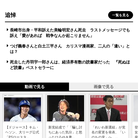
追悼
一覧を見る
長崎市出身・平和訴えた美輪明宏さん死去 ラストメッセージでも
訴え「愛があれば 戦争なんか起こりません」
つげ義春さんと白土三平さん カリスマ漫画家、二人の「違い」と
は？
死去した丹羽宇一郎さんは、経済界有数の読書家だった 『死ぬほ
ど読書』ベストセラーに
動画で見る
画像で見る
【ドジャース】キム・
新党結成で「「騙し討
「れいわ新選組」が党
登
ヘソン、大リーグ公式
ちにあった気分」と怒
名の変更を発表、「い
女
「PSロースタ...
ったひろゆき妻...
のちの党」へ ...
発