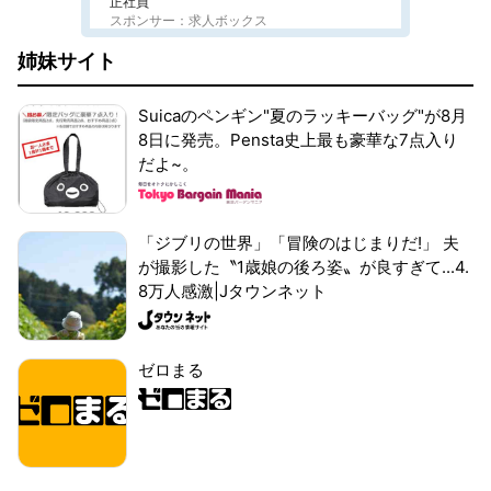
正社員
スポンサー：求人ボックス
姉妹サイト
Suicaのペンギン"夏のラッキーバッグ"が8月
8日に発売。Pensta史上最も豪華な7点入り
だよ~。
「ジブリの世界」「冒険のはじまりだ!」 夫
が撮影した〝1歳娘の後ろ姿〟が良すぎて...4.
8万人感激|Jタウンネット
ゼロまる