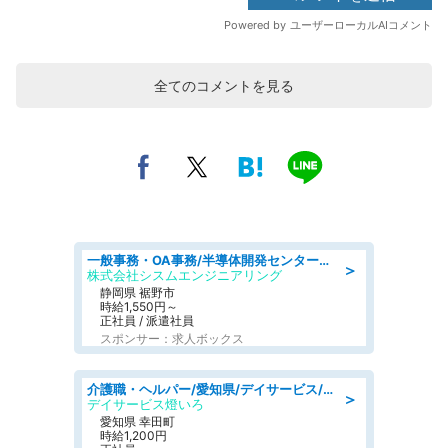
全てのコメントを見る
一般事務・OA事務/半導体開発センター内で事務&軽作業スタッフ、募集
＞
株式会社シスムエンジニアリング
静岡県 裾野市
時給1,550円～
正社員 / 派遣社員
スポンサー：求人ボックス
介護職・ヘルパー/愛知県/デイサービス/JR東海道本線 幸田/額田郡幸田町
＞
デイサービス燈いろ
愛知県 幸田町
時給1,200円