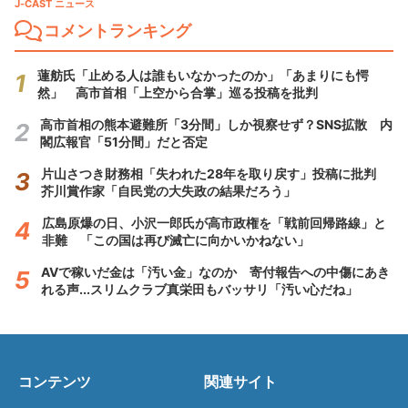
J-CAST ニュース
コメントランキング
蓮舫氏「止める人は誰もいなかったのか」「あまりにも愕
然」 高市首相「上空から合掌」巡る投稿を批判
高市首相の熊本避難所「3分間」しか視察せず？SNS拡散 内
閣広報官「51分間」だと否定
片山さつき財務相「失われた28年を取り戻す」投稿に批判
芥川賞作家「自民党の大失政の結果だろう」
広島原爆の日、小沢一郎氏が高市政権を「戦前回帰路線」と
非難 「この国は再び滅亡に向かいかねない」
AVで稼いだ金は「汚い金」なのか 寄付報告への中傷にあき
れる声...スリムクラブ真栄田もバッサリ「汚い心だね」
コンテンツ
関連サイト