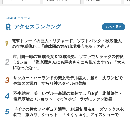
J-CAST ニュース
アクセスランキング
もっと見る
電撃トレードの巨人・リチャード、ソフトバンク・秋広優人
の存在感薄れ...「他球団の方が出場機会ある」の声が
市川團十郎の15歳長女＆13歳長男、ソファでリラックス仲良
し2ショ 「海老蔵さんにも麻央さんにも似てますね」「大人
になったな～」
サッカー・ハーランドの美女モデル恋人、超ミニ丈ワンピで
色気ダダ漏れ すらり神スタイルの美貌
羽生結弦、美しいブルー基調の衣装で...「ゆず」北川悠仁・
岩沢厚治と3ショット ゆず×ゆづコラボにファン歓喜
ドイツの美女フィギュア選手、JK風制服＆ルーズソックス衣
装で「激カワ」ショット 「りくりゅう」アイスショーで