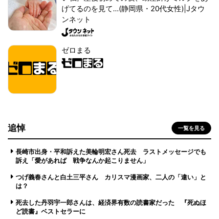
げてるのを見て...(静岡県・20代女性)|Jタウ
ンネット
ゼロまる
追悼
一覧を見る
長崎市出身・平和訴えた美輪明宏さん死去 ラストメッセージでも
訴え「愛があれば 戦争なんか起こりません」
つげ義春さんと白土三平さん カリスマ漫画家、二人の「違い」と
は？
死去した丹羽宇一郎さんは、経済界有数の読書家だった 『死ぬほ
ど読書』ベストセラーに