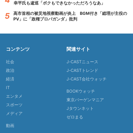
幸平氏も逡巡「ボクもできなかっただろうなあ」
高市首相の被災地視察動画が炎上 BGM付き「総理が主役の
PV」に「政権プロパガンダ」批判
コンテンツ
関連サイト
社会
J-CASTニュース
政治
J-CASTトレンド
経済
J-CAST会社ウォッチ
IT
BOOKウォッチ
エンタメ
東京バーゲンマニア
スポーツ
Jタウンネット
メディア
ゼロまる
動画