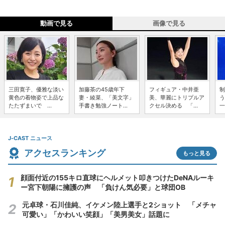
動画で見る
画像で見る
三田寛子、優雅な淡い
加藤茶の45歳年下
フィギュア・中井亜
制
黄色の着物姿で上品な
妻・綾菜、「美文字」
美、華麗にトリプルア
う
たたずまいで ...
手書き勉強ノート...
クセル決める 「...
一
J-CAST ニュース
アクセスランキング
もっと見る
顔面付近の155キロ直球にヘルメット叩きつけたDeNAルーキ
ー宮下朝陽に擁護の声 「負けん気必要」と球団OB
元卓球・石川佳純、イケメン陸上選手と2ショット 「メチャ
可愛い」「かわいい笑顔」「美男美女」話題に