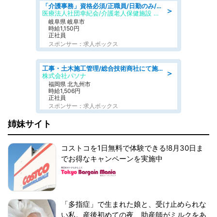
「介護事務」資格必須/正職員/日勤のみ/介護老人保健施設
＞
医療法人社団幸紀会/介護老人保健施設 グリーンビラ安江
岐阜県 岐阜市
時給1,150円
正社員
スポンサー：求人ボックス
工事・土木施工管理/総合技術商社にて施工管理のお仕事/即日勤務可/車通勤可/工事・土木施工管理/生産・品質管理
＞
株式会社パソナ
福岡県 北九州市
時給1,506円
正社員
スポンサー：求人ボックス
姉妹サイト
コストコを1日無料で体験できる!8月30日ま
でお得なキャンペーンを実施中
「多指症」で生まれた娘と、受け止められな
い私。産後初めての夜、助産師がミルクをあ