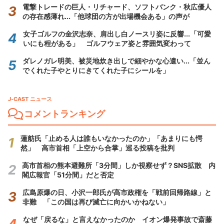
電撃トレードの巨人・リチャード、ソフトバンク・秋広優人
の存在感薄れ...「他球団の方が出場機会ある」の声が
女子ゴルフの金沢志奈、肩出し白ノースリ姿に反響...「可愛
いにも程がある」 ゴルフウェア姿と雰囲気変わって
ダレノガレ明美、被災地炊き出しで細やかな心遣い...「並ん
でくれた子やとりにきてくれた子にシールを」
J-CAST ニュース
コメントランキング
蓮舫氏「止める人は誰もいなかったのか」「あまりにも愕
然」 高市首相「上空から合掌」巡る投稿を批判
高市首相の熊本避難所「3分間」しか視察せず？SNS拡散 内
閣広報官「51分間」だと否定
広島原爆の日、小沢一郎氏が高市政権を「戦前回帰路線」と
非難 「この国は再び滅亡に向かいかねない」
なぜ「戻るな」と言えなかったのか イオン爆発事故で斎藤