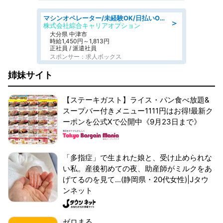
マシンオペレーター/未経験OK/日払いOK/寮費無料/交替制/20・30・40代活躍中
＞
株式会社綜合キャリアオプション
大分県 中津市
時給1,450円～1,813円
正社員 / 派遣社員
スポンサー：求人ボックス
姉妹サイト
【ステーキガスト】ライス・パン食べ放題&
スープバー付きメニュー1111円はお得!最新ク
ーポンを公式Xで公開中《9月23日まで》
「多指症」で生まれた娘と、受け止められな
い私。産後初めての夜、助産師がミルクをあ
げてるのを見て...(静岡県・20代女性)|Jタウ
ンネット
ゼロまる