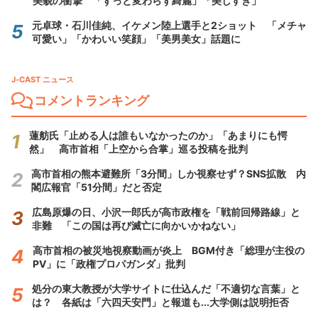
美貌の衝撃 「ずっと変わらず綺麗」「美しすぎ」
元卓球・石川佳純、イケメン陸上選手と2ショット 「メチャ
可愛い」「かわいい笑顔」「美男美女」話題に
J-CAST ニュース
コメントランキング
蓮舫氏「止める人は誰もいなかったのか」「あまりにも愕
然」 高市首相「上空から合掌」巡る投稿を批判
高市首相の熊本避難所「3分間」しか視察せず？SNS拡散 内
閣広報官「51分間」だと否定
広島原爆の日、小沢一郎氏が高市政権を「戦前回帰路線」と
非難 「この国は再び滅亡に向かいかねない」
高市首相の被災地視察動画が炎上 BGM付き「総理が主役の
PV」に「政権プロパガンダ」批判
処分の東大教授が大学サイトに仕込んだ「不適切な言葉」と
は？ 各紙は「六四天安門」と報道も...大学側は説明拒否