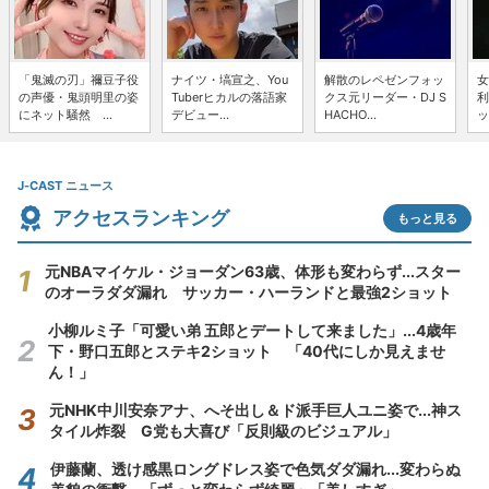
「鬼滅の刃」禰豆子役
ナイツ・塙宣之、You
解散のレペゼンフォッ
女
の声優・鬼頭明里の姿
Tuberヒカルの落語家
クス元リーダー・DJ S
利
にネット騒然 ...
デビュー...
HACHO...
ッ
J-CAST ニュース
アクセスランキング
もっと見る
元NBAマイケル・ジョーダン63歳、体形も変わらず...スター
のオーラダダ漏れ サッカー・ハーランドと最強2ショット
小柳ルミ子「可愛い弟 五郎とデートして来ました」...4歳年
下・野口五郎とステキ2ショット 「40代にしか見えませ
ん！」
元NHK中川安奈アナ、へそ出し＆ド派手巨人ユニ姿で...神ス
タイル炸裂 G党も大喜び「反則級のビジュアル」
伊藤蘭、透け感黒ロングドレス姿で色気ダダ漏れ...変わらぬ