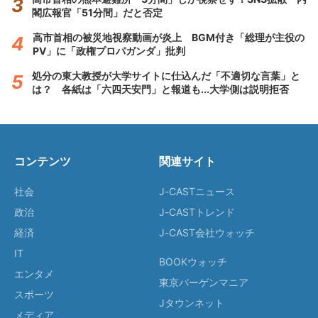
閣広報官「51分間」だと否定
高市首相の被災地視察動画が炎上 BGM付き「総理が主役の
PV」に「政権プロパガンダ」批判
処分の東大教授が大学サイトに仕込んだ「不適切な言葉」と
は？ 各紙は「六四天安門」と報道も...大学側は説明拒否
コンテンツ
関連サイト
社会
J-CASTニュース
政治
J-CASTトレンド
経済
J-CAST会社ウォッチ
IT
BOOKウォッチ
エンタメ
東京バーゲンマニア
スポーツ
Jタウンネット
メディア