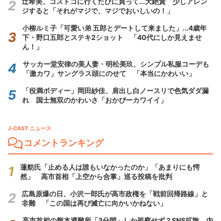
辻希美、コストコに行くたびに買って...大絶賛 少しアレン
ジすると「それがマジで、マジでおいしいの！」
小柳ルミ子「可愛い弟 五郎とデートして来ました」...4歳年
下・野口五郎とステキ2ショット 「40代にしか見えませ
ん！」
サッカー堂安律の美人妻・明松美玖、シンプル私服コーデも
「激カワ」サングラス頭にのせて 「本当にかわいい」
「役満ボディー」岡田紗佳、肩出し白ノースリで色気ダダ漏
れ 国士無双のかわいさ「おかぴーカワイイ」
J-CAST ニュース
コメントランキング
蓮舫氏「止める人は誰もいなかったのか」「あまりにも愕
然」 高市首相「上空から合掌」巡る投稿を批判
広島原爆の日、小沢一郎氏が高市政権を「戦前回帰路線」と
非難 「この国は再び滅亡に向かいかねない」
高市首相の熊本避難所「3分間」しか視察せず？SNS拡散 内