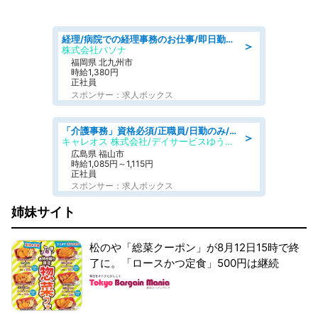
経理/病院での経理事務のお仕事/即日勤務可/車通勤可/経理/一般事務
＞
株式会社パソナ
福岡県 北九州市
時給1,380円
正社員
スポンサー：求人ボックス
「介護事務」資格必須/正職員/日勤のみ/デイサービス
＞
キャレオス 株式会社/デイサービスゆうゆう南本庄
広島県 福山市
時給1,085円～1,115円
正社員
スポンサー：求人ボックス
姉妹サイト
松のや「総菜クーポン」が8月12日15時で終
了に。「ロースかつ定食」500円は継続