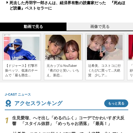
死去した丹羽宇一郎さんは、経済界有数の読書家だった 『死ぬほ
ど読書』ベストセラーに
動画で見る
画像で見る
【ドジャース】打撃不
元カップルYouTuber
辻希美、コストコに行
「
振ベッツ、低迷のチー
「夜のひと笑い」いち
くたびに買って...大絶
紗
ムで「最も懸念...
え、新恋...
賛 少しア...
リ
J-CAST ニュース
アクセスランキング
もっと見る
生見愛瑠、へそ出し「めるのふく」コーデでかわいすぎ大反
響 「スタイル抜群」「めっちゃお洒落」「最高！」