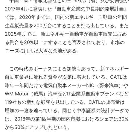
中国工業・情報化部などの三つの部（省）及び委員会が
2017年4月に発表した『自動車産業の中長期的発展計画』
では、2020年までに、国内の新エネルギー自動車の年間
生産販売量を200万台にすることを打ち出している。また
2025年までに、新エネルギー自動車が自動車販売に占め
る割合を20%以上にすることも言及されており、市場の
ニーズにはまだ大きな余地がある。
この時代のボーナスによる加勢もあって、新エネルギー
自動車業界に流れる資金が次第に増大している。CATLは
昨年一年間だけで電気自動車メーカーNIO（蔚来汽車）や
WM Motor（威馬）汽車などIT企業系自動車ブランドなど
119社もの新たな顧客を見出している。CATLの販売量は
増加の一途を辿っている。同じく中泰証券の統計データで
は、2018年の第1四半期の国内市場におけるシェアは30%
から50%にアップしたという。