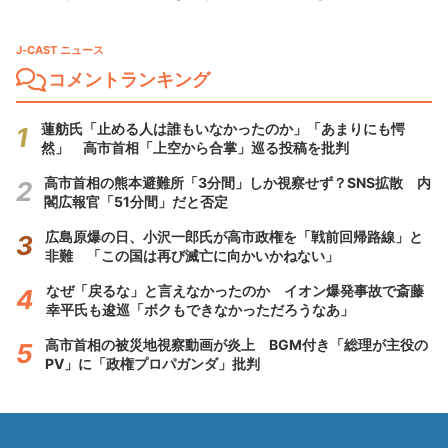
J-CAST ニュース
コメントランキング
蓮舫氏「止める人は誰もいなかったのか」「あまりにも愕
然」 高市首相「上空から合掌」巡る投稿を批判
高市首相の熊本避難所「3分間」しか視察せず？SNS拡散 内
閣広報官「51分間」だと否定
広島原爆の日、小沢一郎氏が高市政権を「戦前回帰路線」と
非難 「この国は再び滅亡に向かいかねない」
なぜ「戻るな」と言えなかったのか イオン爆発事故で斎藤
幸平氏も逡巡「ボクもできなかっただろうなあ」
高市首相の被災地視察動画が炎上 BGM付き「総理が主役の
PV」に「政権プロパガンダ」批判