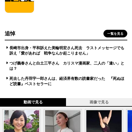
追悼
一覧を見る
長崎市出身・平和訴えた美輪明宏さん死去 ラストメッセージでも
訴え「愛があれば 戦争なんか起こりません」
つげ義春さんと白土三平さん カリスマ漫画家、二人の「違い」と
は？
死去した丹羽宇一郎さんは、経済界有数の読書家だった 『死ぬほ
ど読書』ベストセラーに
動画で見る
画像で見る