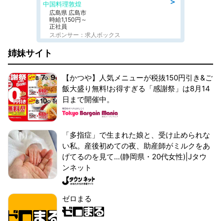
＞
中国料理敦煌
広島県 広島市
時給1,150円～
正社員
スポンサー：求人ボックス
姉妹サイト
【かつや】人気メニューが税抜150円引き&ご
飯大盛り無料!お得すぎる「感謝祭」は8月14
日まで開催中。
「多指症」で生まれた娘と、受け止められな
い私。産後初めての夜、助産師がミルクをあ
げてるのを見て...(静岡県・20代女性)|Jタウ
ンネット
ゼロまる