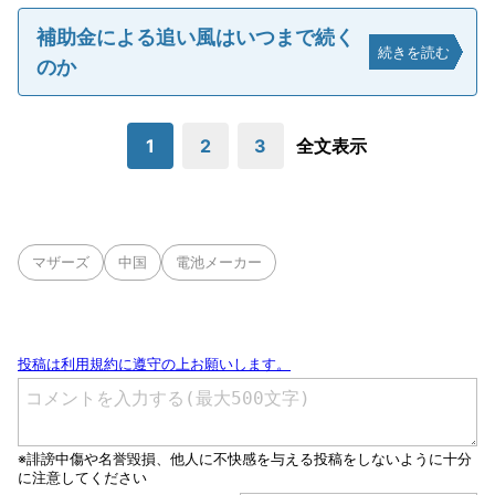
補助金による追い風はいつまで続く
続きを読む
のか
1
2
3
全文表示
マザーズ
中国
電池メーカー