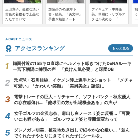
三田寛子、優雅な淡い
加藤茶の45歳年下
フィギュア・中井亜
制
黄色の着物姿で上品な
妻・綾菜、「美文字」
美、華麗にトリプルア
う
たたずまいで ...
手書き勉強ノート...
クセル決める 「...
一
J-CAST ニュース
アクセスランキング
もっと見る
顔面付近の155キロ直球にヘルメット叩きつけたDeNAルーキ
ー宮下朝陽に擁護の声 「負けん気必要」と球団OB
元卓球・石川佳純、イケメン陸上選手と2ショット 「メチャ
可愛い」「かわいい笑顔」「美男美女」話題に
電撃トレードの巨人・リチャード、ソフトバンク・秋広優人
の存在感薄れ...「他球団の方が出場機会ある」の声が
女子ゴルフの金沢志奈、肩出し白ノースリ姿に反響...「可愛
いにも程がある」 ゴルフウェア姿と雰囲気変わって
ダレノガレ明美、被災地炊き出しで細やかな心遣い...「並ん
でくれた子やとりにきてくれた子にシールを」