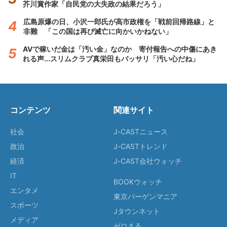
芥川賞作家「自民党の大失政の結果だろう」
広島原爆の日、小沢一郎氏が高市政権を「戦前回帰路線」と
非難 「この国は再び滅亡に向かいかねない」
AVで稼いだ金は「汚い金」なのか 寄付報告への中傷にあき
れる声...スリムクラブ真栄田もバッサリ「汚い心だね」
コンテンツ
関連サイト
社会
J-CASTニュース
政治
J-CASTトレンド
経済
J-CAST会社ウォッチ
IT
BOOKウォッチ
エンタメ
東京バーゲンマニア
スポーツ
Jタウンネット
メディア
ゼロまる