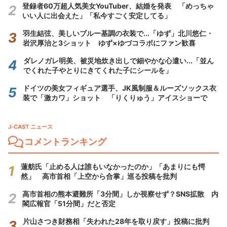
登録者60万超人気美女YouTuber、結婚を発表 「めっちゃ
いい人に出会えた」「私今すごく安定してる」
羽生結弦、美しいブルー基調の衣装で...「ゆず」北川悠仁・
岩沢厚治と3ショット ゆず×ゆづコラボにファン歓喜
ダレノガレ明美、被災地炊き出しで細やかな心遣い...「並ん
でくれた子やとりにきてくれた子にシールを」
ドイツの美女フィギュア選手、JK風制服＆ルーズソックス衣
装で「激カワ」ショット 「りくりゅう」アイスショーで
J-CAST ニュース
コメントランキング
蓮舫氏「止める人は誰もいなかったのか」「あまりにも愕
然」 高市首相「上空から合掌」巡る投稿を批判
高市首相の熊本避難所「3分間」しか視察せず？SNS拡散 内
閣広報官「51分間」だと否定
片山さつき財務相「失われた28年を取り戻す」投稿に批判