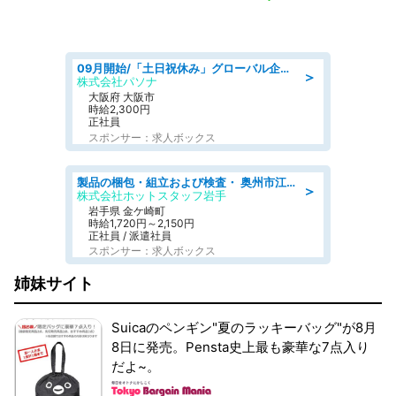
09月開始/「土日祝休み」グローバル企業での産業保健のお仕事/保健師/高時給/残業なし/服装自由
＞
株式会社パソナ
大阪府 大阪市
時給2,300円
正社員
スポンサー：求人ボックス
製品の梱包・組立および検査・ 奥州市江刺/大手企業で長期安定 梱包・検査・組立/半年経過毎に5万円の報奨金有
＞
株式会社ホットスタッフ岩手
岩手県 金ケ崎町
時給1,720円～2,150円
正社員 / 派遣社員
スポンサー：求人ボックス
姉妹サイト
Suicaのペンギン"夏のラッキーバッグ"が8月
8日に発売。Pensta史上最も豪華な7点入り
だよ~。