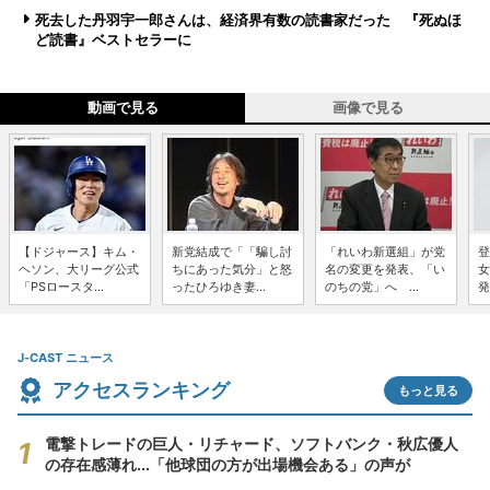
死去した丹羽宇一郎さんは、経済界有数の読書家だった 『死ぬほ
ど読書』ベストセラーに
動画で見る
画像で見る
【ドジャース】キム・
新党結成で「「騙し討
「れいわ新選組」が党
登
ヘソン、大リーグ公式
ちにあった気分」と怒
名の変更を発表、「い
女
「PSロースタ...
ったひろゆき妻...
のちの党」へ ...
発
J-CAST ニュース
アクセスランキング
もっと見る
電撃トレードの巨人・リチャード、ソフトバンク・秋広優人
の存在感薄れ...「他球団の方が出場機会ある」の声が