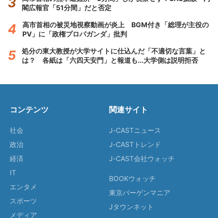
閣広報官「51分間」だと否定
高市首相の被災地視察動画が炎上 BGM付き「総理が主役の
PV」に「政権プロパガンダ」批判
処分の東大教授が大学サイトに仕込んだ「不適切な言葉」と
は？ 各紙は「六四天安門」と報道も...大学側は説明拒否
コンテンツ
関連サイト
社会
J-CASTニュース
政治
J-CASTトレンド
経済
J-CAST会社ウォッチ
IT
BOOKウォッチ
エンタメ
東京バーゲンマニア
スポーツ
Jタウンネット
メディア