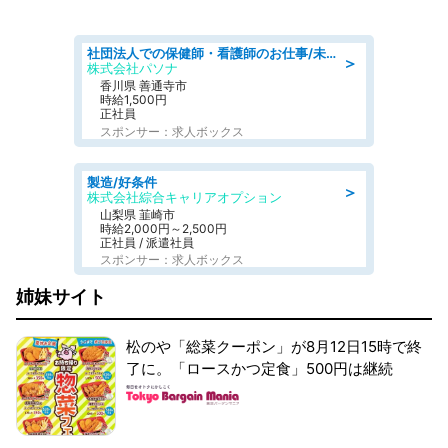
社団法人での保健師・看護師のお仕事/未経験OK/要資格:普通免許、保健師、正看護師
＞
株式会社パソナ
香川県 善通寺市
時給1,500円
正社員
スポンサー：求人ボックス
製造/好条件
＞
株式会社綜合キャリアオプション
山梨県 韮崎市
時給2,000円～2,500円
正社員 / 派遣社員
スポンサー：求人ボックス
姉妹サイト
松のや「総菜クーポン」が8月12日15時で終
了に。「ロースかつ定食」500円は継続