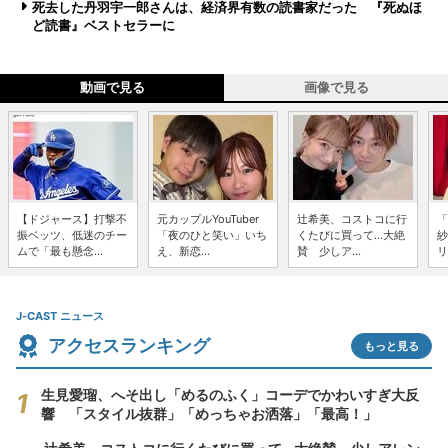
死去した丹羽宇一郎さんは、経済界有数の読書家だった 『死ぬほ
ど読書』ベストセラーに
動画で見る
画像で見る
【ドジャース】打撃不
元カップルYouTuber
辻希美、コストコに行
「
振ベッツ、低迷のチー
「夜のひと笑い」いち
くたびに買って...大絶
紗
ムで「最も懸念...
え、新恋...
賛 少しア...
リ
J-CAST ニュース
アクセスランキング
もっと見る
生見愛瑠、へそ出し「めるのふく」コーデでかわいすぎ大反
響 「スタイル抜群」「めっちゃお洒落」「最高！」