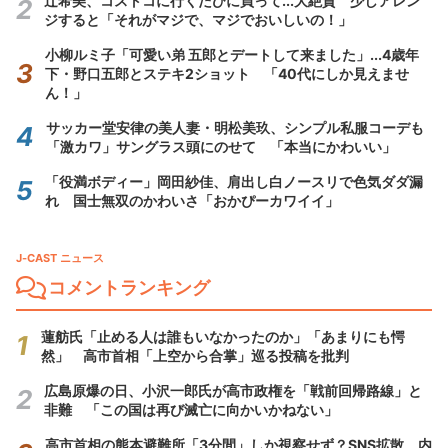
辻希美、コストコに行くたびに買って...大絶賛 少しアレン
ジすると「それがマジで、マジでおいしいの！」
小柳ルミ子「可愛い弟 五郎とデートして来ました」...4歳年
下・野口五郎とステキ2ショット 「40代にしか見えませ
ん！」
サッカー堂安律の美人妻・明松美玖、シンプル私服コーデも
「激カワ」サングラス頭にのせて 「本当にかわいい」
「役満ボディー」岡田紗佳、肩出し白ノースリで色気ダダ漏
れ 国士無双のかわいさ「おかぴーカワイイ」
J-CAST ニュース
コメントランキング
蓮舫氏「止める人は誰もいなかったのか」「あまりにも愕
然」 高市首相「上空から合掌」巡る投稿を批判
広島原爆の日、小沢一郎氏が高市政権を「戦前回帰路線」と
非難 「この国は再び滅亡に向かいかねない」
高市首相の熊本避難所「3分間」しか視察せず？SNS拡散 内