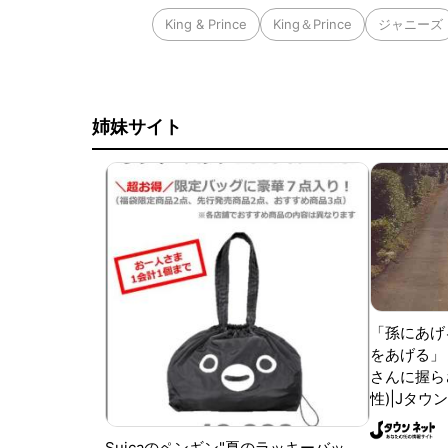
King & Prince
King＆Prince
ジャニーズ
姉妹サイト
「孫にあげ
をあげる」
さんに握ら
性)|Jタウ
Suicaのペンギン"夏のラッキーバッ