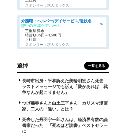
スポンサー：求人ボックス
介護職・ヘルパー/デイサービス/近鉄名古屋線 高田本山/津市/三重県
＞
憩いの里津ケアホーム
三重県 津市
時給1,105円～1,580円
正社員
スポンサー：求人ボックス
追悼
一覧を見る
長崎市出身・平和訴えた美輪明宏さん死去
ラストメッセージでも訴え「愛があれば 戦
争なんか起こりません」
つげ義春さんと白土三平さん カリスマ漫画
家、二人の「違い」とは？
死去した丹羽宇一郎さんは、経済界有数の読
書家だった 『死ぬほど読書』ベストセラー
に