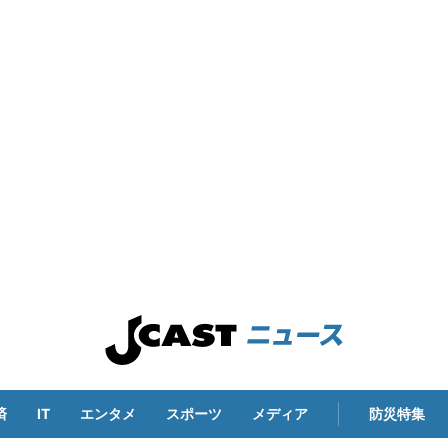
済
IT
エンタメ
スポーツ
メディア
防災特集