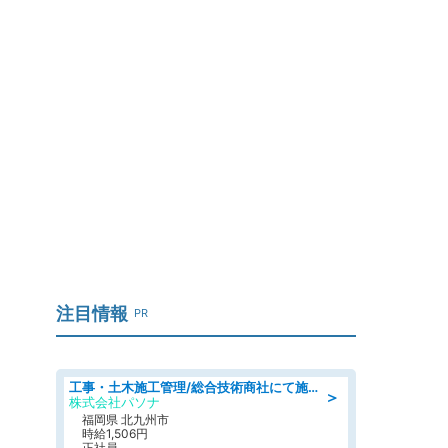
注目情報
PR
工事・土木施工管理/総合技術商社にて施工管理のお仕事/即日勤務可/車通勤可/工事・土木施工管理/生産・品質管理
＞
株式会社パソナ
福岡県 北九州市
時給1,506円
正社員