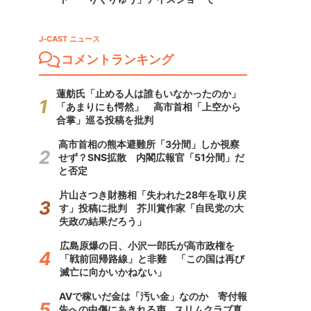
J-CAST ニュース
コメントランキング
蓮舫氏「止める人は誰もいなかったのか」
「あまりにも愕然」 高市首相「上空から
合掌」巡る投稿を批判
高市首相の熊本避難所「3分間」しか視察
せず？SNS拡散 内閣広報官「51分間」だ
と否定
片山さつき財務相「失われた28年を取り戻
す」投稿に批判 芥川賞作家「自民党の大
失政の結果だろう」
広島原爆の日、小沢一郎氏が高市政権を
「戦前回帰路線」と非難 「この国は再び
滅亡に向かいかねない」
AVで稼いだ金は「汚い金」なのか 寄付報
告への中傷にあきれる声...スリムクラブ真