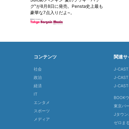
グ"が8月8日に発売。Pensta史上最も
豪華な7点入りだよ~。
コンテンツ
関連サ
社会
J-CAS
政治
J-CAS
経済
J-CA
IT
BOOK
エンタメ
東京バ
スポーツ
Jタウン
メディア
ゼロま