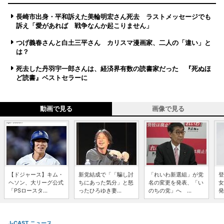
長崎市出身・平和訴えた美輪明宏さん死去 ラストメッセージでも
訴え「愛があれば 戦争なんか起こりません」
つげ義春さんと白土三平さん カリスマ漫画家、二人の「違い」と
は？
死去した丹羽宇一郎さんは、経済界有数の読書家だった 『死ぬほ
ど読書』ベストセラーに
動画で見る
画像で見る
【ドジャース】キム・
新党結成で「「騙し討
「れいわ新選組」が党
登
ヘソン、大リーグ公式
ちにあった気分」と怒
名の変更を発表、「い
女
「PSロースタ...
ったひろゆき妻...
のちの党」へ ...
発
J-CAST ニュース