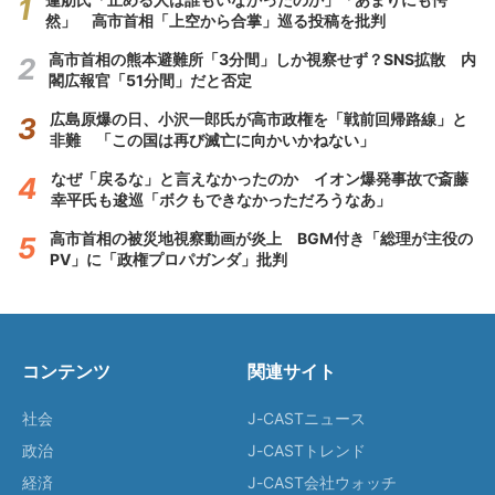
然」 高市首相「上空から合掌」巡る投稿を批判
高市首相の熊本避難所「3分間」しか視察せず？SNS拡散 内
閣広報官「51分間」だと否定
広島原爆の日、小沢一郎氏が高市政権を「戦前回帰路線」と
非難 「この国は再び滅亡に向かいかねない」
なぜ「戻るな」と言えなかったのか イオン爆発事故で斎藤
幸平氏も逡巡「ボクもできなかっただろうなあ」
高市首相の被災地視察動画が炎上 BGM付き「総理が主役の
PV」に「政権プロパガンダ」批判
コンテンツ
関連サイト
社会
J-CASTニュース
政治
J-CASTトレンド
経済
J-CAST会社ウォッチ