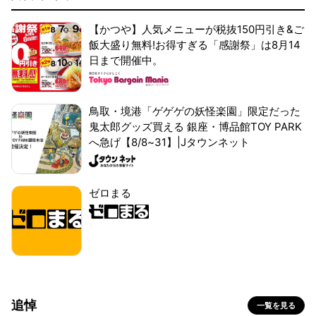
【かつや】人気メニューが税抜150円引き&ご
飯大盛り無料!お得すぎる「感謝祭」は8月14
日まで開催中。
鳥取・境港「ゲゲゲの妖怪楽園」限定だった
鬼太郎グッズ買える 銀座・博品館TOY PARK
へ急げ【8/8~31】|Jタウンネット
ゼロまる
追悼
一覧を見る