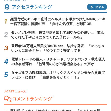
アクセスランキング
もっと見る
顔面付近の155キロ直球にヘルメット叩きつけたDeNAルーキ
ー宮下朝陽に擁護の声 「負けん気必要」と球団OB
ダレノガレ明美、被災地炊き出しで細やかな心遣い...「並ん
でくれた子やとりにきてくれた子にシールを」
登録者60万超人気美女YouTuber、結婚を発表 「めっちゃ
いい人に出会えた」「私今すごく安定してる」
電撃トレードの巨人・リチャード、ソフトバンク・秋広優人
の存在感薄れ...「他球団の方が出場機会ある」の声が
女子ゴルフの鶴岡果恋、オリックスのイケメン夫から貴重プ
レゼントに喜び 「感動をありがとう！！」
J-CAST ニュース
コメントランキング
蓮舫氏「止める人は誰もいなかったのか」「あまりにも愕