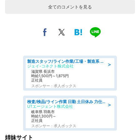
全てのコメントを見る
製造スタッフ/ライン作業/工場・製造系 エンジン部品の機械加工/未経験可/昼食代無料
＞
ジェイ-コネクト株式会社
滋賀県 長浜市
時給1,500円～1,875円
正社員
スポンサー：求人ボックス
検査/検品/ライン作業 日勤 土日休み 力仕事ほぼなし 座り作業メイン 検品·検査
＞
UTエージェント株式会社
岐阜県 羽島市
時給1,300円～
正社員
スポンサー：求人ボックス
姉妹サイト