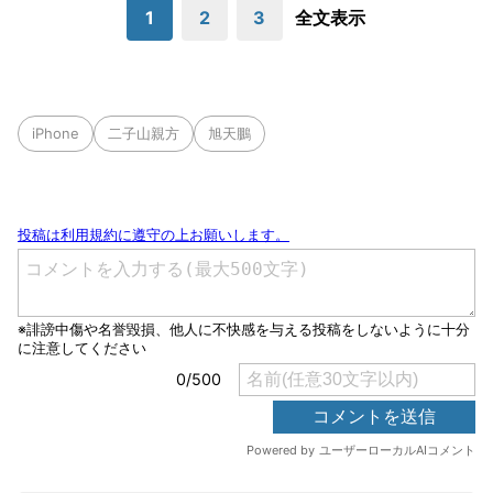
1
2
3
全文表示
iPhone
二子山親方
旭天鵬