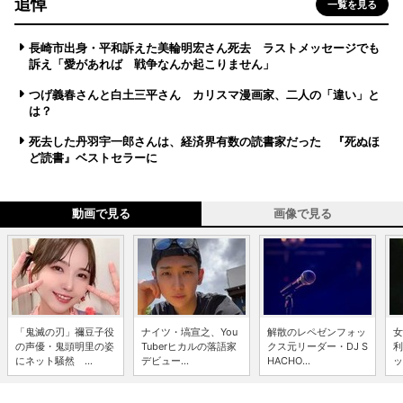
追悼
一覧を見る
長崎市出身・平和訴えた美輪明宏さん死去 ラストメッセージでも
訴え「愛があれば 戦争なんか起こりません」
つげ義春さんと白土三平さん カリスマ漫画家、二人の「違い」と
は？
死去した丹羽宇一郎さんは、経済界有数の読書家だった 『死ぬほ
ど読書』ベストセラーに
動画で見る
画像で見る
「鬼滅の刃」禰豆子役
ナイツ・塙宣之、You
解散のレペゼンフォッ
女
の声優・鬼頭明里の姿
Tuberヒカルの落語家
クス元リーダー・DJ S
利
にネット騒然 ...
デビュー...
HACHO...
ッ