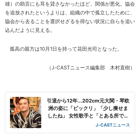
雄）の助言にも耳を貸さなかったほど、関係が悪化。協会
を追放されたというよりは、組織の中で孤立したために、
協会から去ることを選択せざるを得ない状況に自らを追い
込んだように見える。
孤高の親方は10月1日を持って花田光司となった。
（J-CASTニュース編集部 木村直樹）
引退から12年...202cm元大関・琴欧
洲の姿に「ビックリ」「少し痩せま
したね」 女性歌手と「とある所でバ
ッタリ」
J-CASTニュース