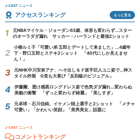
J-CAST ニュース
アクセスランキング
もっと見る
元NBAマイケル・ジョーダン63歳、体形も変わらず...スター
のオーラダダ漏れ サッカー・ハーランドと最強2ショット
小柳ルミ子「可愛い弟 五郎とデートして来ました」...4歳年
下・野口五郎とステキ2ショット 「40代にしか見えませ
ん！」
元NHK中川安奈アナ、へそ出し＆ド派手巨人ユニ姿で...神ス
タイル炸裂 G党も大喜び「反則級のビジュアル」
伊藤蘭、透け感黒ロングドレス姿で色気ダダ漏れ...変わらぬ
美貌の衝撃 「ずっと変わらず綺麗」「美しすぎ」
元卓球・石川佳純、イケメン陸上選手と2ショット 「メチャ
可愛い」「かわいい笑顔」「美男美女」話題に
J-CAST ニュース
コメントランキング