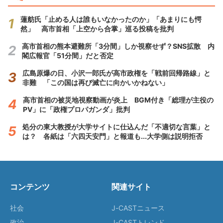
蓮舫氏「止める人は誰もいなかったのか」「あまりにも愕
然」 高市首相「上空から合掌」巡る投稿を批判
高市首相の熊本避難所「3分間」しか視察せず？SNS拡散 内
閣広報官「51分間」だと否定
広島原爆の日、小沢一郎氏が高市政権を「戦前回帰路線」と
非難 「この国は再び滅亡に向かいかねない」
高市首相の被災地視察動画が炎上 BGM付き「総理が主役の
PV」に「政権プロパガンダ」批判
処分の東大教授が大学サイトに仕込んだ「不適切な言葉」と
は？ 各紙は「六四天安門」と報道も...大学側は説明拒否
コンテンツ
関連サイト
社会
J-CASTニュース
政治
J-CASTトレンド