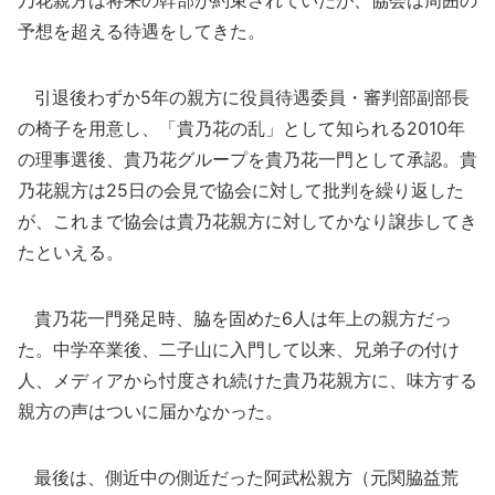
乃花親方は将来の幹部が約束されていたが、協会は周囲の
予想を超える待遇をしてきた。
引退後わずか5年の親方に役員待遇委員・審判部副部長
の椅子を用意し、「貴乃花の乱」として知られる2010年
の理事選後、貴乃花グループを貴乃花一門として承認。貴
乃花親方は25日の会見で協会に対して批判を繰り返した
が、これまで協会は貴乃花親方に対してかなり譲歩してき
たといえる。
貴乃花一門発足時、脇を固めた6人は年上の親方だっ
た。中学卒業後、二子山に入門して以来、兄弟子の付け
人、メディアから忖度され続けた貴乃花親方に、味方する
親方の声はついに届かなかった。
最後は、側近中の側近だった阿武松親方（元関脇益荒