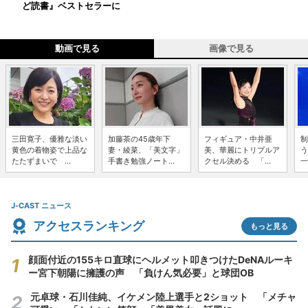
ど読書』ベストセラーに
動画で見る
画像で見る
三田寛子、優雅な淡い
加藤茶の45歳年下
フィギュア・中井亜
制
黄色の着物姿で上品な
妻・綾菜、「美文字」
美、華麗にトリプルア
う
たたずまいで ...
手書き勉強ノート...
クセル決める 「...
一
J-CAST ニュース
アクセスランキング
もっと見る
顔面付近の155キロ直球にヘルメット叩きつけたDeNAルーキ
ー宮下朝陽に擁護の声 「負けん気必要」と球団OB
元卓球・石川佳純、イケメン陸上選手と2ショット 「メチャ