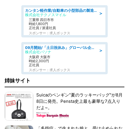
カンタン軽作業/自動車の小型部品の製造オペレーター denso aichi
＞
株式会社テクノスマイル
三重県 四日市市
時給1,800円
正社員 / 派遣社員
スポンサー：求人ボックス
09月開始/「土日祝休み」グローバル企業での産業保健のお仕事/保健師/高時給/残業なし/服装自由
＞
株式会社パソナ
大阪府 大阪市
時給2,300円
正社員
スポンサー：求人ボックス
姉妹サイト
Suicaのペンギン"夏のラッキーバッグ"が8月
8日に発売。Pensta史上最も豪華な7点入り
だよ~。
「多指症」で生まれた娘と、受け止められな