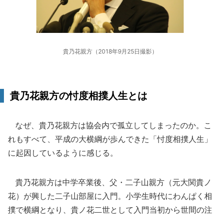
貴乃花親方（2018年9月25日撮影）
貴乃花親方の忖度相撲人生とは
なぜ、貴乃花親方は協会内で孤立してしまったのか。こ
れもすべて、平成の大横綱が歩んできた「忖度相撲人生」
に起因しているように感じる。
貴乃花親方は中学卒業後、父・二子山親方（元大関貴ノ
花）が興した二子山部屋に入門。小学生時代にわんぱく相
撲で横綱となり、貴ノ花二世として入門当初から世間の注