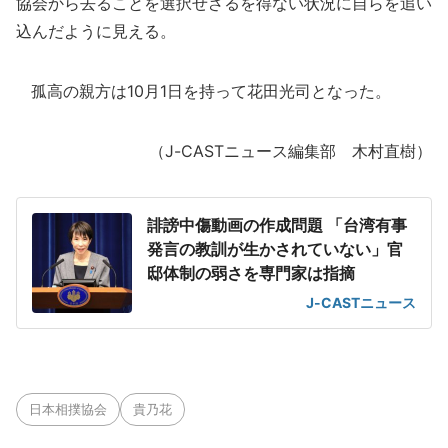
協会から去ることを選択せざるを得ない状況に自らを追い
込んだように見える。
孤高の親方は10月1日を持って花田光司となった。
（J-CASTニュース編集部 木村直樹）
誹謗中傷動画の作成問題 「台湾有事
発言の教訓が生かされていない」官
邸体制の弱さを専門家は指摘
J-CASTニュース
日本相撲協会
貴乃花