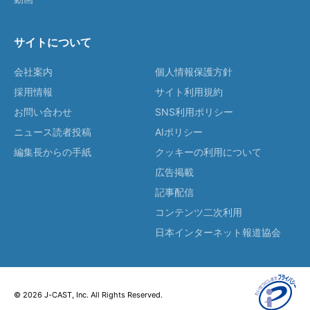
サイトについて
会社案内
個人情報保護方針
採用情報
サイト利用規約
お問い合わせ
SNS利用ポリシー
ニュース読者投稿
AIポリシー
編集長からの手紙
クッキーの利用について
広告掲載
記事配信
コンテンツ二次利用
日本インターネット報道協会
© 2026 J-CAST, Inc. All Rights Reserved.