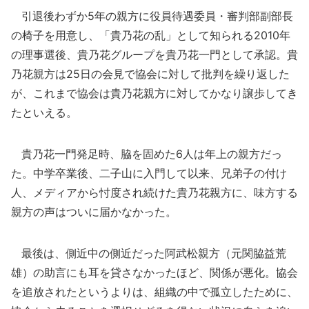
引退後わずか5年の親方に役員待遇委員・審判部副部長
の椅子を用意し、「貴乃花の乱」として知られる2010年
の理事選後、貴乃花グループを貴乃花一門として承認。貴
乃花親方は25日の会見で協会に対して批判を繰り返した
が、これまで協会は貴乃花親方に対してかなり譲歩してき
たといえる。
貴乃花一門発足時、脇を固めた6人は年上の親方だっ
た。中学卒業後、二子山に入門して以来、兄弟子の付け
人、メディアから忖度され続けた貴乃花親方に、味方する
親方の声はついに届かなかった。
最後は、側近中の側近だった阿武松親方（元関脇益荒
雄）の助言にも耳を貸さなかったほど、関係が悪化。協会
を追放されたというよりは、組織の中で孤立したために、