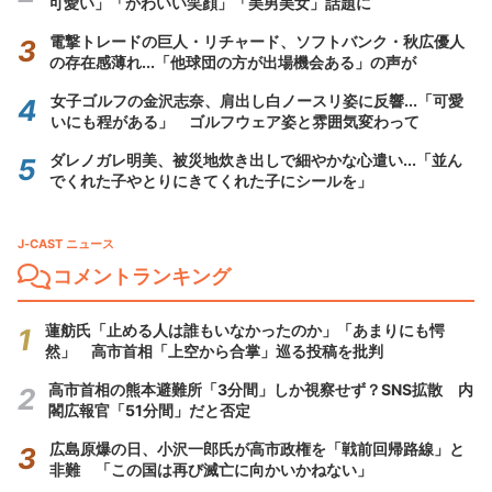
可愛い」「かわいい笑顔」「美男美女」話題に
電撃トレードの巨人・リチャード、ソフトバンク・秋広優人
の存在感薄れ...「他球団の方が出場機会ある」の声が
女子ゴルフの金沢志奈、肩出し白ノースリ姿に反響...「可愛
いにも程がある」 ゴルフウェア姿と雰囲気変わって
ダレノガレ明美、被災地炊き出しで細やかな心遣い...「並ん
でくれた子やとりにきてくれた子にシールを」
J-CAST ニュース
コメントランキング
蓮舫氏「止める人は誰もいなかったのか」「あまりにも愕
然」 高市首相「上空から合掌」巡る投稿を批判
高市首相の熊本避難所「3分間」しか視察せず？SNS拡散 内
閣広報官「51分間」だと否定
広島原爆の日、小沢一郎氏が高市政権を「戦前回帰路線」と
非難 「この国は再び滅亡に向かいかねない」