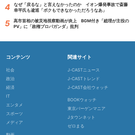
なぜ「戻るな」と言えなかったのか イオン爆発事故で斎藤
幸平氏も逡巡「ボクもできなかっただろうなあ」
高市首相の被災地視察動画が炎上 BGM付き「総理が主役の
PV」に「政権プロパガンダ」批判
コンテンツ
関連サイト
社会
J-CASTニュース
政治
J-CASTトレンド
経済
J-CAST会社ウォッチ
IT
BOOKウォッチ
エンタメ
東京バーゲンマニア
スポーツ
Jタウンネット
メディア
ゼロまる
動画