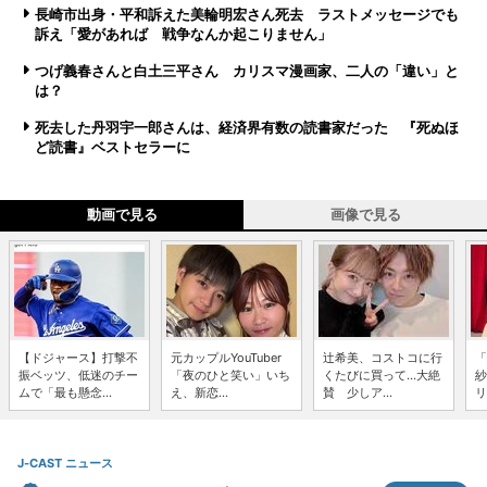
長崎市出身・平和訴えた美輪明宏さん死去 ラストメッセージでも
訴え「愛があれば 戦争なんか起こりません」
つげ義春さんと白土三平さん カリスマ漫画家、二人の「違い」と
は？
死去した丹羽宇一郎さんは、経済界有数の読書家だった 『死ぬほ
ど読書』ベストセラーに
動画で見る
画像で見る
【ドジャース】打撃不
元カップルYouTuber
辻希美、コストコに行
「
振ベッツ、低迷のチー
「夜のひと笑い」いち
くたびに買って...大絶
紗
ムで「最も懸念...
え、新恋...
賛 少しア...
リ
J-CAST ニュース