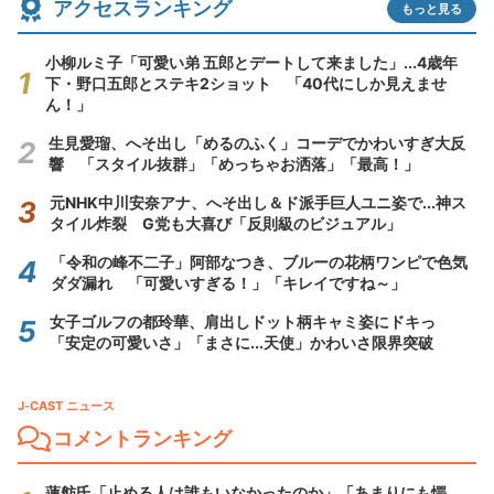
アクセスランキング
もっと見る
小柳ルミ子「可愛い弟 五郎とデートして来ました」...4歳年
下・野口五郎とステキ2ショット 「40代にしか見えませ
ん！」
生見愛瑠、へそ出し「めるのふく」コーデでかわいすぎ大反
響 「スタイル抜群」「めっちゃお洒落」「最高！」
元NHK中川安奈アナ、へそ出し＆ド派手巨人ユニ姿で...神ス
タイル炸裂 G党も大喜び「反則級のビジュアル」
「令和の峰不二子」阿部なつき、ブルーの花柄ワンピで色気
ダダ漏れ 「可愛いすぎる！」「キレイですね～」
女子ゴルフの都玲華、肩出しドット柄キャミ姿にドキっ
「安定の可愛いさ」「まさに...天使」かわいさ限界突破
J-CAST ニュース
コメントランキング
蓮舫氏「止める人は誰もいなかったのか」「あまりにも愕