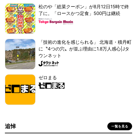
松のや「総菜クーポン」が8月12日15時で終
了に。「ロースかつ定食」500円は継続
「技術の進化を感じられる」 北海道・積丹町
に〝4つの穴〟が並ぶ理由に1.8万人感心|Jタ
ウンネット
ゼロまる
追悼
一覧を見る