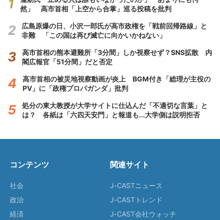
然」 高市首相「上空から合掌」巡る投稿を批判
広島原爆の日、小沢一郎氏が高市政権を「戦前回帰路線」と
非難 「この国は再び滅亡に向かいかねない」
高市首相の熊本避難所「3分間」しか視察せず？SNS拡散 内
閣広報官「51分間」だと否定
高市首相の被災地視察動画が炎上 BGM付き「総理が主役の
PV」に「政権プロパガンダ」批判
処分の東大教授が大学サイトに仕込んだ「不適切な言葉」と
は？ 各紙は「六四天安門」と報道も...大学側は説明拒否
コンテンツ
関連サイト
社会
J-CASTニュース
政治
J-CASTトレンド
経済
J-CAST会社ウォッチ