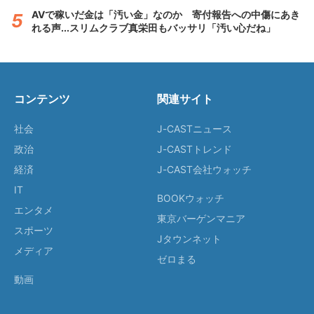
AVで稼いだ金は「汚い金」なのか 寄付報告への中傷にあき
れる声...スリムクラブ真栄田もバッサリ「汚い心だね」
コンテンツ
関連サイト
社会
J-CASTニュース
政治
J-CASTトレンド
経済
J-CAST会社ウォッチ
IT
BOOKウォッチ
エンタメ
東京バーゲンマニア
スポーツ
Jタウンネット
メディア
ゼロまる
動画