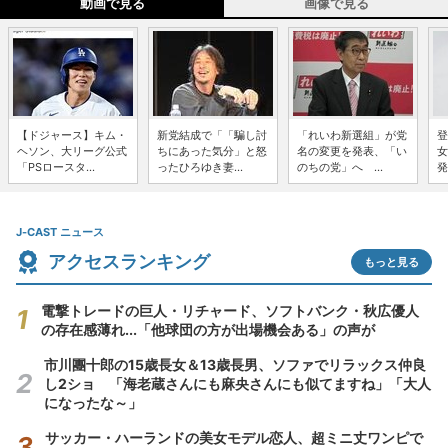
動画で見る
画像で見る
【ドジャース】キム・
新党結成で「「騙し討
「れいわ新選組」が党
登
ヘソン、大リーグ公式
ちにあった気分」と怒
名の変更を発表、「い
女
「PSロースタ...
ったひろゆき妻...
のちの党」へ ...
発
J-CAST ニュース
アクセスランキング
もっと見る
電撃トレードの巨人・リチャード、ソフトバンク・秋広優人
の存在感薄れ...「他球団の方が出場機会ある」の声が
市川團十郎の15歳長女＆13歳長男、ソファでリラックス仲良
し2ショ 「海老蔵さんにも麻央さんにも似てますね」「大人
になったな～」
サッカー・ハーランドの美女モデル恋人、超ミニ丈ワンピで