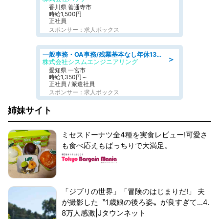
香川県 善通寺市
時給1,500円
正社員
スポンサー：求人ボックス
一般事務・OA事務/残業基本なし年休130日社保完備の一般・調達事務
＞
株式会社シスムエンジニアリング
愛知県 一宮市
時給1,350円～
正社員 / 派遣社員
スポンサー：求人ボックス
姉妹サイト
ミセスドーナツ全4種を実食レビュー!可愛さ
も食べ応えもばっちりで大満足。
「ジブリの世界」「冒険のはじまりだ!」 夫
が撮影した〝1歳娘の後ろ姿〟が良すぎて...4.
8万人感激|Jタウンネット