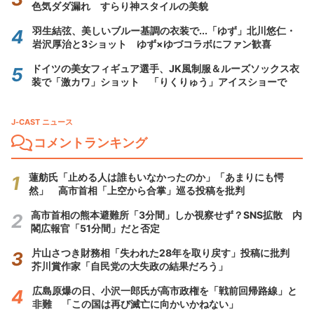
色気ダダ漏れ すらり神スタイルの美貌
羽生結弦、美しいブルー基調の衣装で...「ゆず」北川悠仁・
岩沢厚治と3ショット ゆず×ゆづコラボにファン歓喜
ドイツの美女フィギュア選手、JK風制服＆ルーズソックス衣
装で「激カワ」ショット 「りくりゅう」アイスショーで
J-CAST ニュース
コメントランキング
蓮舫氏「止める人は誰もいなかったのか」「あまりにも愕
然」 高市首相「上空から合掌」巡る投稿を批判
高市首相の熊本避難所「3分間」しか視察せず？SNS拡散 内
閣広報官「51分間」だと否定
片山さつき財務相「失われた28年を取り戻す」投稿に批判
芥川賞作家「自民党の大失政の結果だろう」
広島原爆の日、小沢一郎氏が高市政権を「戦前回帰路線」と
非難 「この国は再び滅亡に向かいかねない」