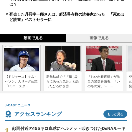
は？
死去した丹羽宇一郎さんは、経済界有数の読書家だった 『死ぬほ
ど読書』ベストセラーに
動画で見る
画像で見る
【ドジャース】キム・
新党結成で「「騙し討
「れいわ新選組」が党
登
ヘソン、大リーグ公式
ちにあった気分」と怒
名の変更を発表、「い
女
「PSロースタ...
ったひろゆき妻...
のちの党」へ ...
発
J-CAST ニュース
アクセスランキング
もっと見る
顔面付近の155キロ直球にヘルメット叩きつけたDeNAルーキ