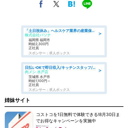
「土日祝休み」ヘルスケア業界の産業保健師/高時給/未経験OK/要資格:保健師、正看護師
＞
株式会社パソナ
福岡県 福岡市
時給2,300円
正社員
スポンサー：求人ボックス
日払いOKで即日収入/キッチンスタッフ/「原付免許必須」デリバリー業務など、自己成長可能な幅広い仕事に挑戦!髪型自由&ピアス・ネイルOK/茨城県/水戸市
＞
肉メシ 水戸店
茨城県 水戸市
時給1,100円～
正社員
スポンサー：求人ボックス
姉妹サイト
コストコを1日無料で体験できる!8月30日ま
でお得なキャンペーンを実施中