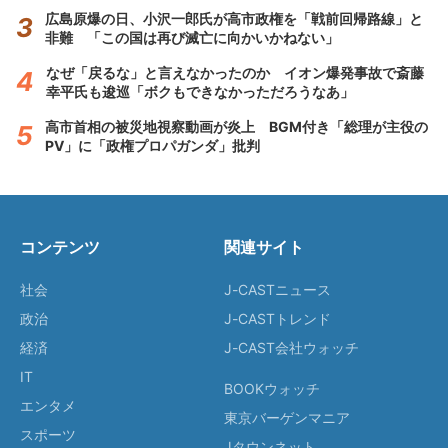
広島原爆の日、小沢一郎氏が高市政権を「戦前回帰路線」と
非難 「この国は再び滅亡に向かいかねない」
なぜ「戻るな」と言えなかったのか イオン爆発事故で斎藤
幸平氏も逡巡「ボクもできなかっただろうなあ」
高市首相の被災地視察動画が炎上 BGM付き「総理が主役の
PV」に「政権プロパガンダ」批判
コンテンツ
関連サイト
社会
J-CASTニュース
政治
J-CASTトレンド
経済
J-CAST会社ウォッチ
IT
BOOKウォッチ
エンタメ
東京バーゲンマニア
スポーツ
Jタウンネット