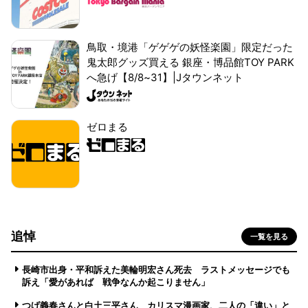
鳥取・境港「ゲゲゲの妖怪楽園」限定だった
鬼太郎グッズ買える 銀座・博品館TOY PARK
へ急げ【8/8~31】|Jタウンネット
ゼロまる
追悼
一覧を見る
長崎市出身・平和訴えた美輪明宏さん死去 ラストメッセージでも
訴え「愛があれば 戦争なんか起こりません」
つげ義春さんと白土三平さん カリスマ漫画家、二人の「違い」と