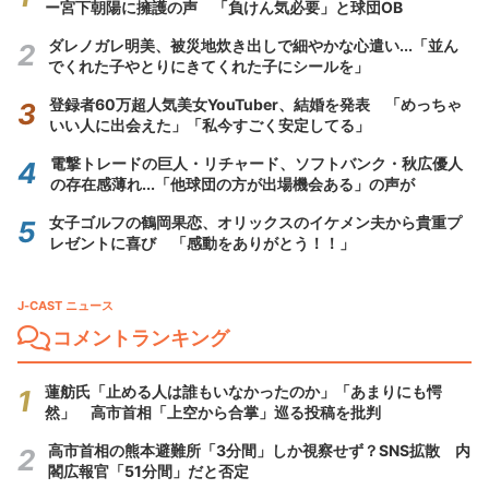
ー宮下朝陽に擁護の声 「負けん気必要」と球団OB
ダレノガレ明美、被災地炊き出しで細やかな心遣い...「並ん
でくれた子やとりにきてくれた子にシールを」
登録者60万超人気美女YouTuber、結婚を発表 「めっちゃ
いい人に出会えた」「私今すごく安定してる」
電撃トレードの巨人・リチャード、ソフトバンク・秋広優人
の存在感薄れ...「他球団の方が出場機会ある」の声が
女子ゴルフの鶴岡果恋、オリックスのイケメン夫から貴重プ
レゼントに喜び 「感動をありがとう！！」
J-CAST ニュース
コメントランキング
蓮舫氏「止める人は誰もいなかったのか」「あまりにも愕
然」 高市首相「上空から合掌」巡る投稿を批判
高市首相の熊本避難所「3分間」しか視察せず？SNS拡散 内
閣広報官「51分間」だと否定