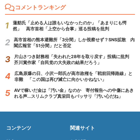
コメントランキング
蓮舫氏「止める人は誰もいなかったのか」「あまりにも愕
然」 高市首相「上空から合掌」巡る投稿を批判
高市首相の熊本避難所「3分間」しか視察せず？SNS拡散 内
閣広報官「51分間」だと否定
片山さつき財務相「失われた28年を取り戻す」投稿に批判
芥川賞作家「自民党の大失政の結果だろう」
広島原爆の日、小沢一郎氏が高市政権を「戦前回帰路線」と
非難 「この国は再び滅亡に向かいかねない」
AVで稼いだ金は「汚い金」なのか 寄付報告への中傷にあき
れる声...スリムクラブ真栄田もバッサリ「汚い心だね」
コンテンツ
関連サイト