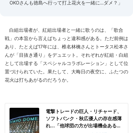
OKOさんも徳島へ行って打上花火を一緒に...ダメ？」
白組出場者が、紅組出場者と一緒に歌うのは、「歌合
戦」の本旨から言えばちょっと違和感がある。ただ前例は
あり、たとえば17年には、椎名林檎さんとトータス松本さ
んが「目抜き通り」をデュエット。それぞれが紅組・白組
として出場する「スペシャルコラボレーション」として位
置づけられていた。果たして、大晦日の夜空に、ふたつの
花火は打ちあがるのだろうか。
電撃トレードの巨人・リチャード、
ソフトバンク・秋広優人の存在感薄
れ...「他球団の方が出場機会ある」
の声が