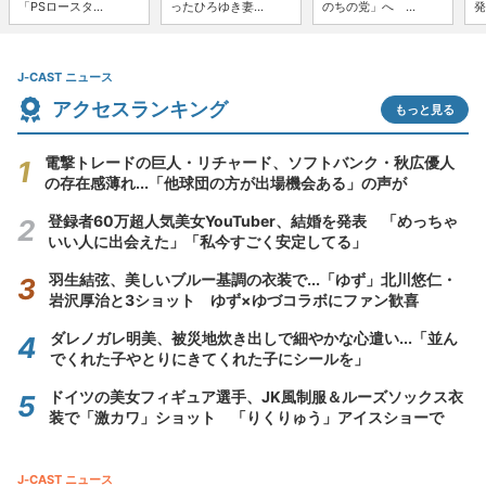
「PSロースタ...
ったひろゆき妻...
のちの党」へ ...
発
J-CAST ニュース
アクセスランキング
もっと見る
電撃トレードの巨人・リチャード、ソフトバンク・秋広優人
の存在感薄れ...「他球団の方が出場機会ある」の声が
登録者60万超人気美女YouTuber、結婚を発表 「めっちゃ
いい人に出会えた」「私今すごく安定してる」
羽生結弦、美しいブルー基調の衣装で...「ゆず」北川悠仁・
岩沢厚治と3ショット ゆず×ゆづコラボにファン歓喜
ダレノガレ明美、被災地炊き出しで細やかな心遣い...「並ん
でくれた子やとりにきてくれた子にシールを」
ドイツの美女フィギュア選手、JK風制服＆ルーズソックス衣
装で「激カワ」ショット 「りくりゅう」アイスショーで
J-CAST ニュース