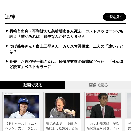
追悼
一覧を見る
長崎市出身・平和訴えた美輪明宏さん死去 ラストメッセージでも
訴え「愛があれば 戦争なんか起こりません」
つげ義春さんと白土三平さん カリスマ漫画家、二人の「違い」と
は？
死去した丹羽宇一郎さんは、経済界有数の読書家だった 『死ぬほ
ど読書』ベストセラーに
動画で見る
画像で見る
【ドジャース】キム・
新党結成で「「騙し討
「れいわ新選組」が党
登
ヘソン、大リーグ公式
ちにあった気分」と怒
名の変更を発表、「い
女