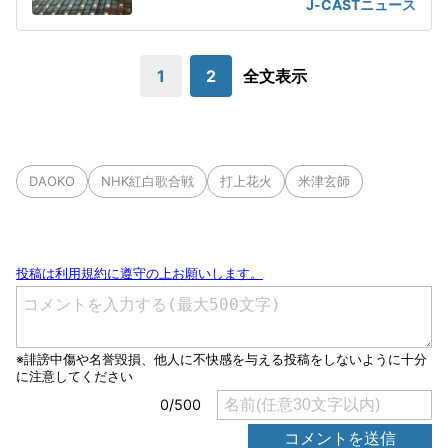
J-CASTニュース
1
2
全文表示
DAOKO
NHK紅白歌合戦
打上花火
米津玄師