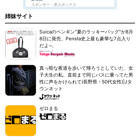
スポンサー：求人ボックス
姉妹サイト
Suicaのペンギン"夏のラッキーバッグ"が8月
8日に発売。Pensta史上最も豪華な7点入り
だよ~。
真っ暗な夜道を歩いて帰ろうとしていた、女
子大生の私。直前まで同じバスに乗ってた男
性に声をかけられて(長野県・50代女性)|Jタ
ウンネット
ゼロまる