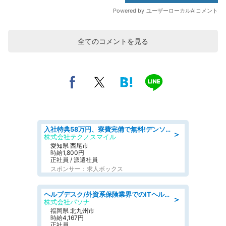
全てのコメントを見る
入社特典58万円、寮費完備で無料!デンソーで働こう!自動車工場で小型部品の検査業務 denso aichi
＞
株式会社テクノスマイル
愛知県 西尾市
時給1,800円
正社員 / 派遣社員
スポンサー：求人ボックス
ヘルプデスク/外資系保険業界でのITヘルプデスク業務/駅近/即日勤務可/ヘルプデスク
＞
株式会社パソナ
福岡県 北九州市
時給4,167円
正社員