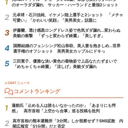
のオーラダダ漏れ サッカー・ハーランドと最強2ショット
元卓球・石川佳純、イケメン陸上選手と2ショット 「メチャ
可愛い」「かわいい笑顔」「美男美女」話題に
伊藤蘭、透け感黒ロングドレス姿で色気ダダ漏れ...変わらぬ
美貌の衝撃 「ずっと変わらず綺麗」「美しすぎ」
国際結婚のフェンシング松山恭助、美人妻を抱きしめ...世界
選手権のオフショット 美男美女カップルにドキっ
三田寛子、優雅な淡い黄色の着物姿で上品なたたずまいで
「めちゃくちゃ綺麗」「涼しげ」美貌ダダ漏れ
J-CAST ニュース
コメントランキング
蓮舫氏「止める人は誰もいなかったのか」「あまりにも愕
然」 高市首相「上空から合掌」巡る投稿を批判
高市首相の熊本避難所「3分間」しか視察せず？SNS拡散 内
閣広報官「51分間」だと否定