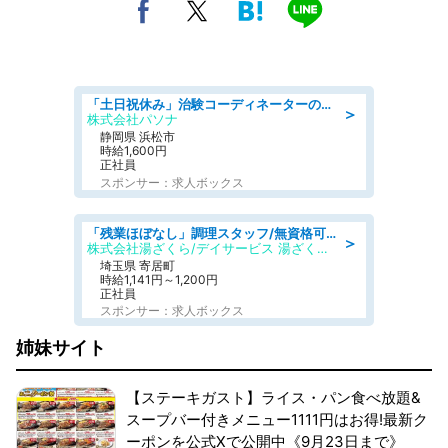
「土日祝休み」治験コーディネーターのお仕事/未経験OK
＞
株式会社パソナ
静岡県 浜松市
時給1,600円
正社員
スポンサー：求人ボックス
「残業ほぼなし」調理スタッフ/無資格可/正職員/日勤のみ/デイサービス/社会保障完備
＞
株式会社湯ざくら/デイサービス 湯ざくらケアリゾート
埼玉県 寄居町
時給1,141円～1,200円
正社員
スポンサー：求人ボックス
姉妹サイト
【ステーキガスト】ライス・パン食べ放題&
スープバー付きメニュー1111円はお得!最新ク
ーポンを公式Xで公開中《9月23日まで》