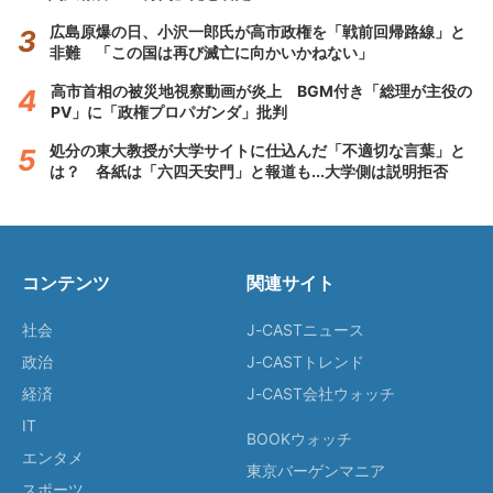
広島原爆の日、小沢一郎氏が高市政権を「戦前回帰路線」と
非難 「この国は再び滅亡に向かいかねない」
高市首相の被災地視察動画が炎上 BGM付き「総理が主役の
PV」に「政権プロパガンダ」批判
処分の東大教授が大学サイトに仕込んだ「不適切な言葉」と
は？ 各紙は「六四天安門」と報道も...大学側は説明拒否
コンテンツ
関連サイト
社会
J-CASTニュース
政治
J-CASTトレンド
経済
J-CAST会社ウォッチ
IT
BOOKウォッチ
エンタメ
東京バーゲンマニア
スポーツ