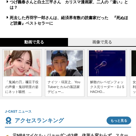
つげ義春さんと白土三平さん カリスマ漫画家、二人の「違い」と
は？
死去した丹羽宇一郎さんは、経済界有数の読書家だった 『死ぬほ
ど読書』ベストセラーに
動画で見る
画像で見る
「鬼滅の刃」禰豆子役
ナイツ・塙宣之、You
解散のレペゼンフォッ
女
の声優・鬼頭明里の姿
Tuberヒカルの落語家
クス元リーダー・DJ S
利
にネット騒然 ...
デビュー...
HACHO...
ッ
J-CAST ニュース
アクセスランキング
もっと見る
元NBAマイケル・ジョーダン63歳、体形も変わらず...スター