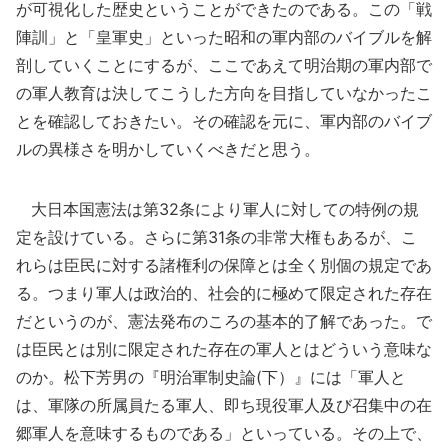
が可視化した歴史ということができたのである。この「戦
陣訓」と「皇軍史」といった昭和の軍内部のバイブルを解
剖していくことにするが、ここであえて明治期の軍内部で
の軍人教育は決してこうした方向を目指していなかったこ
とを確認しておきたい。その確認を元に、軍内部のバイブ
ルの異様さを明かしていくべきだと思う。
大日本国憲法は第32条により軍人に対しての特例の規
定を設けている。さらに第31条の非常大権もあるが、こ
れらは臣民に対する諸権利の保障とは全く別個の規定であ
る。つまり軍人は政治的、社会的に極めて限定された存在
だというのが、憲法発布のころの基本的了解であった。で
は臣民とは別に限定された存在の軍人とはどういう意味な
のか。松下芳男の『明治軍制史論(下）』には「軍人と
は、軍隊の所属員たる軍人、即ち現役軍人及び召集中の在
郷軍人を意味するものである」といっている。その上で、