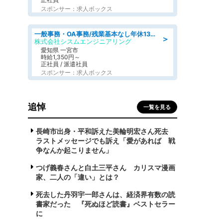
スポンサー：求人ボックス
一般事務・OA事務/残業基本なし年休130日社保完備の一般・調達事務
＞
株式会社シスムエンジニアリング
愛知県 一宮市
時給1,350円～
正社員 / 派遣社員
スポンサー：求人ボックス
追悼
一覧を見る
長崎市出身・平和訴えた美輪明宏さん死去
ラストメッセージでも訴え「愛があれば 戦
争なんか起こりません」
つげ義春さんと白土三平さん カリスマ漫画
家、二人の「違い」とは？
死去した丹羽宇一郎さんは、経済界有数の読
書家だった 『死ぬほど読書』ベストセラー
に