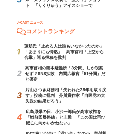
ト 「りくりゅう」アイスショーで
J-CAST ニュース
コメントランキング
蓮舫氏「止める人は誰もいなかったのか」
「あまりにも愕然」 高市首相「上空から
合掌」巡る投稿を批判
高市首相の熊本避難所「3分間」しか視察
せず？SNS拡散 内閣広報官「51分間」だ
と否定
片山さつき財務相「失われた28年を取り戻
す」投稿に批判 芥川賞作家「自民党の大
失政の結果だろう」
広島原爆の日、小沢一郎氏が高市政権を
「戦前回帰路線」と非難 「この国は再び
滅亡に向かいかねない」
AVで稼いだ金は「汚い金」なのか 寄付報