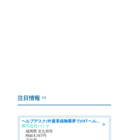
注目情報
PR
ヘルプデスク/外資系保険業界でのITヘルプデスク業務/駅近/即日勤務可/ヘルプデスク
＞
株式会社パソナ
福岡県 北九州市
時給4,167円
正社員