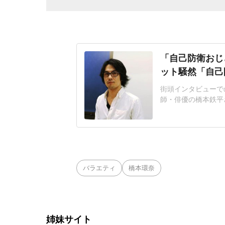
「自己防衛おじ
ット騒然「自己
街頭インタビューで
師・俳優の橋本鉄平さ
公開した。「国なん
送された報道・情報
L広場での街頭イン
ぱい欲しいんだった
バラエティ
橋本環奈
姉妹サイト