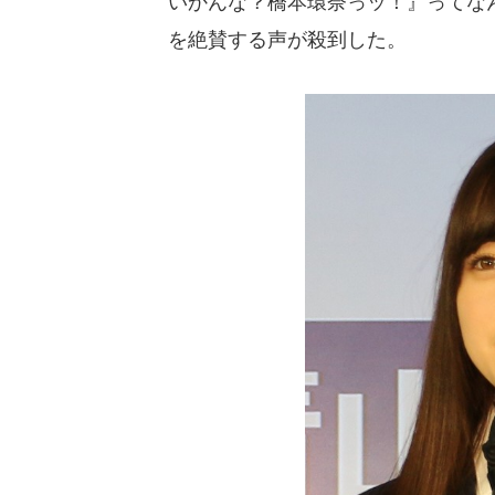
いかんな？橋本環奈っッ！』ってなん
を絶賛する声が殺到した。