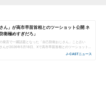
さん」が高市早苗首相とのツーショット公開 ネ
防衛極めすぎだろ」
の発言で一躍話題となった「自己防衛おじさん」こと占い
んが2026年5月18日、Xで高市早苗首相とのツーショットを
かあてにしちゃダメよ」で一躍注目橋本さんは16年12月に放
J-CASTニュース
番組「ウェークアップ! ぷらす」(日本テレビ系)の新橋駅前のS
タビューを受けた。年金問題に関してのテーマで、「お金いっ
ら