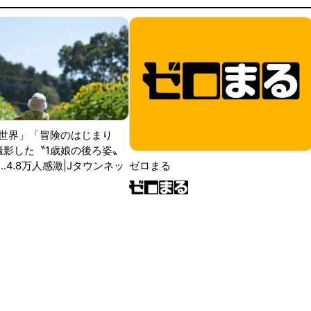
世界」「冒険のはじまり
が撮影した〝1歳娘の後ろ姿〟
ゼロまる
..4.8万人感激|Jタウンネッ