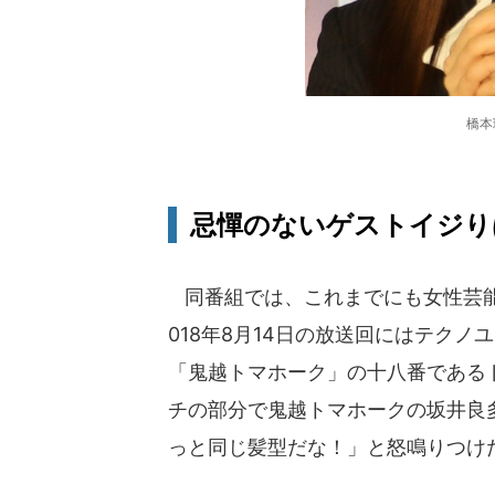
橋本
忌憚のないゲストイジり
同番組では、これまでにも女性芸能
018年8月14日の放送回にはテクノ
「鬼越トマホーク」の十八番である
チの部分で鬼越トマホークの坂井良多
っと同じ髪型だな！」と怒鳴りつけ