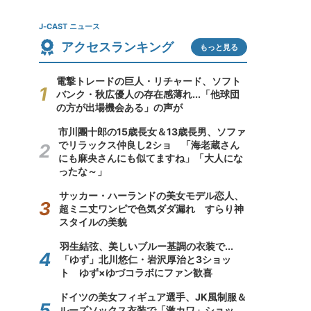
J-CAST ニュース
アクセスランキング
もっと見る
電撃トレードの巨人・リチャード、ソフト
バンク・秋広優人の存在感薄れ...「他球団
の方が出場機会ある」の声が
市川團十郎の15歳長女＆13歳長男、ソファ
でリラックス仲良し2ショ 「海老蔵さん
にも麻央さんにも似てますね」「大人にな
ったな～」
サッカー・ハーランドの美女モデル恋人、
超ミニ丈ワンピで色気ダダ漏れ すらり神
スタイルの美貌
羽生結弦、美しいブルー基調の衣装で...
「ゆず」北川悠仁・岩沢厚治と3ショッ
ト ゆず×ゆづコラボにファン歓喜
ドイツの美女フィギュア選手、JK風制服＆
ルーズソックス衣装で「激カワ」ショッ