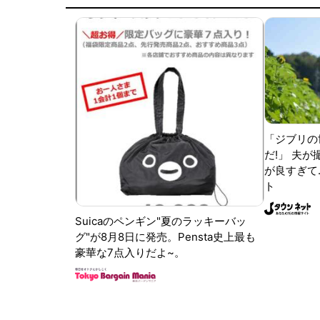
「ジブリの
だ!」 夫
が良すぎて.
ト
Suicaのペンギン"夏のラッキーバッ
グ"が8月8日に発売。Pensta史上最も
豪華な7点入りだよ~。