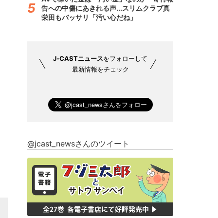
告への中傷にあきれる声...スリムクラブ真
栄田もバッサリ「汚い心だね」
J-CASTニュース
をフォローして
最新情報をチェック
@jcast_newsさんのツイート