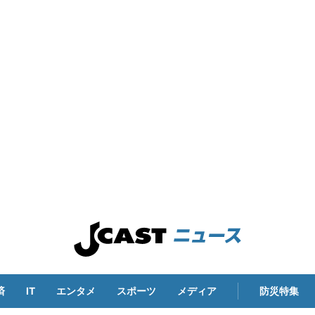
済
IT
エンタメ
スポーツ
メディア
防災特集