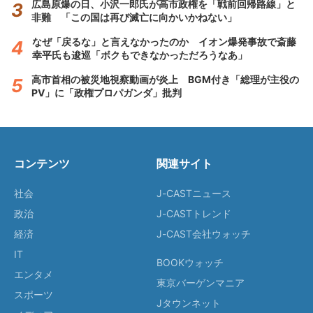
広島原爆の日、小沢一郎氏が高市政権を「戦前回帰路線」と
非難 「この国は再び滅亡に向かいかねない」
なぜ「戻るな」と言えなかったのか イオン爆発事故で斎藤
幸平氏も逡巡「ボクもできなかっただろうなあ」
高市首相の被災地視察動画が炎上 BGM付き「総理が主役の
PV」に「政権プロパガンダ」批判
コンテンツ
関連サイト
社会
J-CASTニュース
政治
J-CASTトレンド
経済
J-CAST会社ウォッチ
IT
BOOKウォッチ
エンタメ
東京バーゲンマニア
スポーツ
Jタウンネット