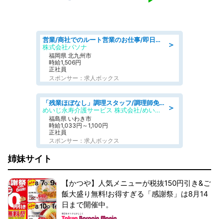
営業/商社でのルート営業のお仕事/即日勤務可/車通勤可/営業
＞
株式会社パソナ
福岡県 北九州市
時給1,506円
正社員
スポンサー：求人ボックス
「残業ほぼなし」調理スタッフ/調理師免許必須/正職員/日勤のみ/住宅型有料老人ホーム
＞
めいじ永寿介護サービス 株式会社/めいじ永寿介護サービスセンター
福島県 いわき市
時給1,033円～1,100円
正社員
スポンサー：求人ボックス
姉妹サイト
【かつや】人気メニューが税抜150円引き&ご
飯大盛り無料!お得すぎる「感謝祭」は8月14
日まで開催中。