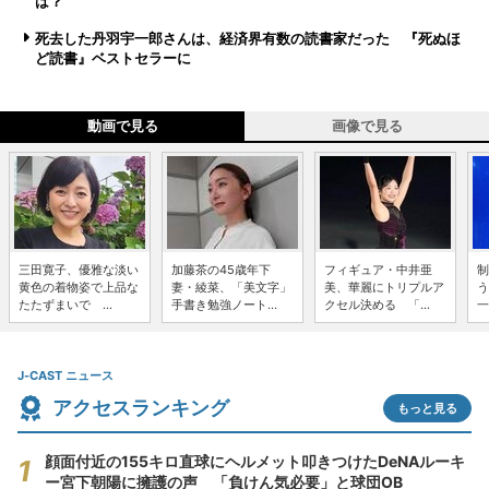
は？
死去した丹羽宇一郎さんは、経済界有数の読書家だった 『死ぬほ
ど読書』ベストセラーに
動画で見る
画像で見る
三田寛子、優雅な淡い
加藤茶の45歳年下
フィギュア・中井亜
制
黄色の着物姿で上品な
妻・綾菜、「美文字」
美、華麗にトリプルア
う
たたずまいで ...
手書き勉強ノート...
クセル決める 「...
一
J-CAST ニュース
アクセスランキング
もっと見る
顔面付近の155キロ直球にヘルメット叩きつけたDeNAルーキ
ー宮下朝陽に擁護の声 「負けん気必要」と球団OB