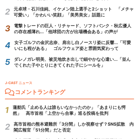
元卓球・石川佳純、イケメン陸上選手と2ショット 「メチャ
可愛い」「かわいい笑顔」「美男美女」話題に
電撃トレードの巨人・リチャード、ソフトバンク・秋広優人
の存在感薄れ...「他球団の方が出場機会ある」の声が
女子ゴルフの金沢志奈、肩出し白ノースリ姿に反響...「可愛
いにも程がある」 ゴルフウェア姿と雰囲気変わって
ダレノガレ明美、被災地炊き出しで細やかな心遣い...「並ん
でくれた子やとりにきてくれた子にシールを」
J-CAST ニュース
コメントランキング
蓮舫氏「止める人は誰もいなかったのか」「あまりにも愕
然」 高市首相「上空から合掌」巡る投稿を批判
高市首相の熊本避難所「3分間」しか視察せず？SNS拡散 内
閣広報官「51分間」だと否定