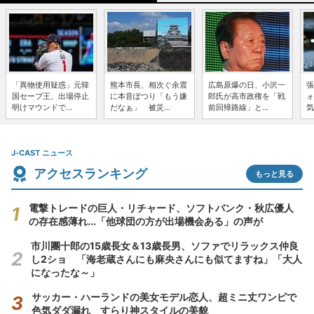
「異物使用疑惑」元韓
熊本市長、相次ぐ余震
広島原爆の日、小沢一
張
国セーブ王、出場停止
に本音ぽつり「もう嫌
郎氏が高市政権を「戦
ォ
明けマウンドで...
だなぁ」 被災...
前回帰路線」と...
気
J-CAST ニュース
アクセスランキング
もっと見る
電撃トレードの巨人・リチャード、ソフトバンク・秋広優人
の存在感薄れ...「他球団の方が出場機会ある」の声が
市川團十郎の15歳長女＆13歳長男、ソファでリラックス仲良
し2ショ 「海老蔵さんにも麻央さんにも似てますね」「大人
になったな～」
サッカー・ハーランドの美女モデル恋人、超ミニ丈ワンピで
色気ダダ漏れ すらり神スタイルの美貌